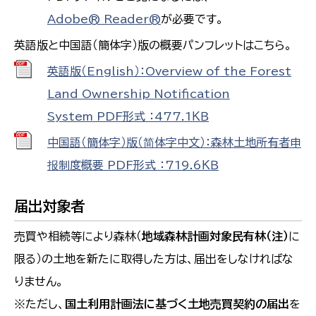
Adobe® Reader®
が必要です。
英語版と中国語（簡体字）版の概要パンフレットはこちら。
英語版（English）：Overview of the Forest
Land Ownership Notification
System PDF形式 ：477.1ＫＢ
中国語（簡体字）版（简体字中文）：森林土地所有者申
报制度概要 PDF形式 ：719.6ＫＢ
届出対象者
売買や相続等により森林（
地域森林計画対象民有林（注）
に
限る）の土地を新たに取得した方は、届出をしなければな
りません。
※ただし、
国土利用計画法に基づく土地売買契約の届出
を