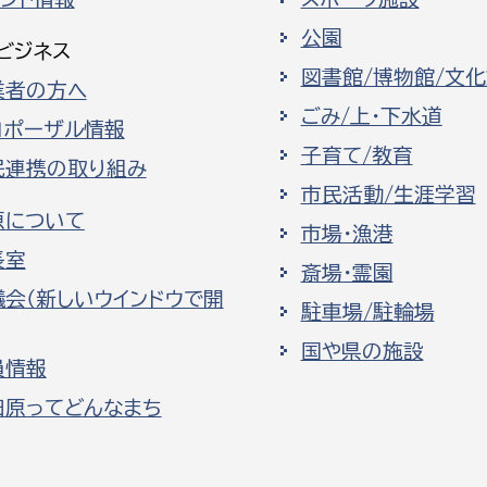
公園
ビジネス
図書館/博物館/文
業者の方へ
ごみ/上・下水道
ロポーザル情報
子育て/教育
民連携の取り組み
市民活動/生涯学習
原について
市場・漁港
長室
斎場・霊園
議会（新しいウインドウで開
駐車場/駐輪場
国や県の施設
員情報
田原ってどんなまち