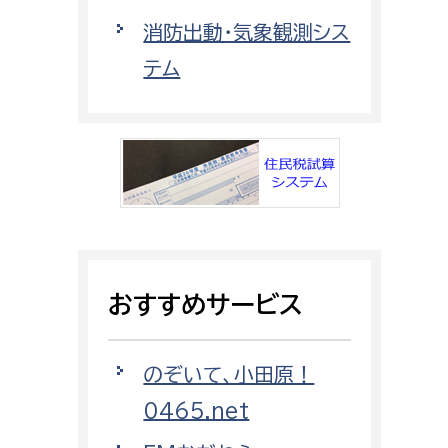
都市政策課
消防出動・気象観測シス
都市計画課
テム
地域交通課
建築指導課
開発審査課
ー
消防
消防総務課
おすすめサービス
課
予防課
課
警防計画課
のぞいて、小田原！
救急課
0465.net
情報司令課