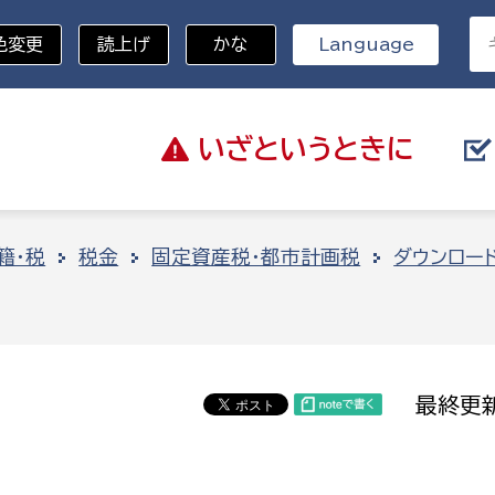
色変更
読上げ
かな
Language
いざと
いうときに
分野を選択
籍・税
税金
固定資産税・都市計画税
ダウンロー
総務部
戸籍
災・ハザードマップ
避難場所
策課
総務課
税
職員課
最終更新
ネジメント課
財産管理課
教育・子育て
ル推進課
契約検査課