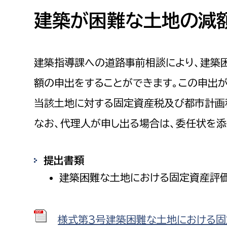
高校生・大学生など
建築が困難な土地の減
若者
建築指導課への道路事前相談により、建築
妊産婦
市民部
防災部
額の申出をすることができます。この申出
地域政策課
防災対
高齢者
当該土地に対する固定資産税及び都市計画
地域安全課
なお、代理人が申し出る場合は、委任状を添
障がい者
人権・男女共同参画課
戸籍住民課
傷病者
提出書類
建築困難な土地における固定資産評価
事業者
福祉健康部
子ども
労働者
様式第3号建築困難な土地における固定資