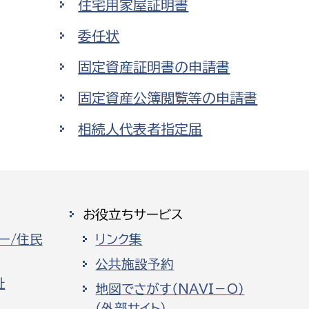
住宅用家屋証明書
委任状
固定資産証明書の申請書
固定資産公簿閲覧等の申請書
相続人代表者指定届
お役立ちサービス
ー/住民
リンク集
公共施設予約
祉
地図でさがす（NAVI－O）
（外部サイト）