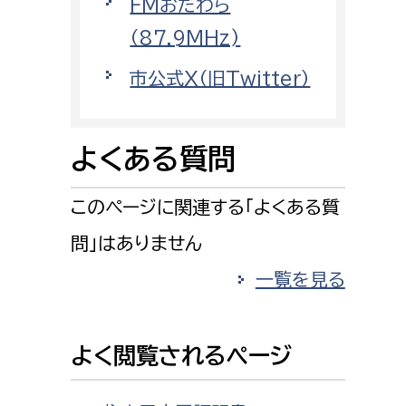
FMおだわら
消防課
（87.9MHz)
警防第1課
市公式X（旧Twitter）
警防第2課
局
監査事務局
よくある質問
局
監査事務局
このページに関連する「よくある質
問」はありません
一覧を見る
よく閲覧されるページ