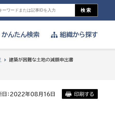
かんたん
検索
組織から
探す
目的を選択
ド
建築が困難な土地の減額申出書
公営事業部
支援や給付を受けたい
消防
事業課
届け出や申請をしたい
日：2022年08月16日
印刷する
証明書がほしい