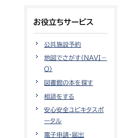
相談をしたい
お役立ちサービス
支払いをしたい
働きたい
環境部
公共施設予約
地図でさがす（NAVI－
環境政策課
遊びたい
O）
ゼロカーボン推進課
小田原のことを知りたい
環境保護課
図書館の本を探す
環境事業センター
相談をする
イベント・講座などに参加したい
安心安全ユビキタスポ
務所
まちづくりに関わりたい
ータル
都市部
電子申請・届出