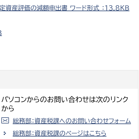
政策課
産業政策課
資産評価の減額申出書 ワード形式 ：13.8ＫＢ
観光
若者支援課
観光課
農政課
消防
Ｂ
水産海浜課
病院
市議会
理者
市立総合医療センタ
患者サポートセンター
パソコンからのお問い合わせは次のリンク
病院管理局：経営管理
から
病院管理局：施設用度
総務部：資産税課へのお問い合わせフォーム
病院管理局：医事課
総務部：資産税課のページはこちら