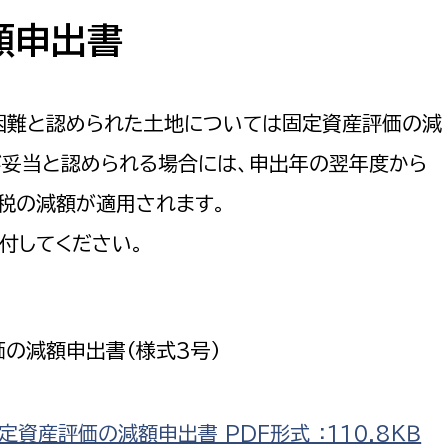
防災・安全
市税総務課
額申出書
市民税課
福祉・健康
資産税課
困難と認められた土地については固定資産評価の減
環境・エネルギー
文化部
が妥当と認められる場合には、申出年の翌年度から
策課
文化政策課
地域経済
税の減額が適用されます。
生涯学習課
付してください。
都市基盤
文化財課
図書館
文化・生涯学習
スポーツ課
の減額申出書（様式3号）
小田原城総合管理事
市民活動・地域づくり
若者部
経済部
行政経営
産評価の減額申出書 PDF形式 ：110.8ＫＢ