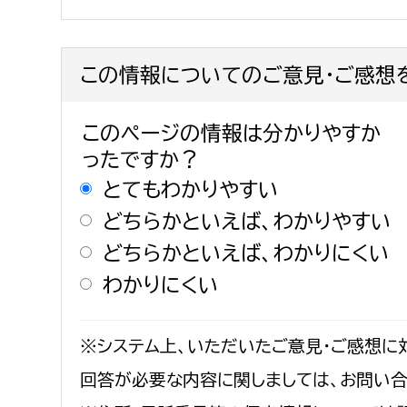
建築課
この情報についてのご意見・ご感想
上下水道局
教育部
このページの情報は分かりやすか
ったですか？
経営総務課
教育総
とてもわかりやすい
給排水業務課
保健給
どちらかといえば、わかりやすい
水道整備課
教育指
どちらかといえば、わかりにくい
下水道整備課
わかりにくい
浄水管理課
農業委員会事務局
議会局
※システム上、いただいたご意見・ご感想に
回答が必要な内容に関しましては、お問い
農業委員会事務局
議会総