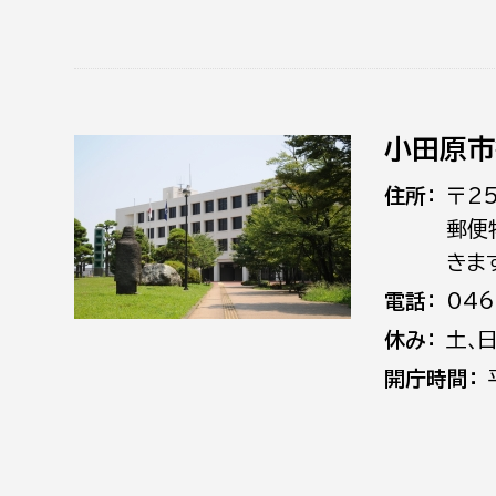
小田原市
住所
〒2
郵便
きま
電話
046
休み
土､
開庁時間