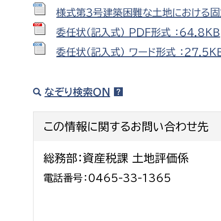
福祉政策課
子ども
様式第3号建築困難な土地における固定
求職者
生活援護課
子ども
委任状（記入式） PDF形式 ：64.8ＫＢ
高齢介護課
保育課
外国人
委任状（記入式） ワード形式 ：27.5Ｋ
障がい福祉課
保険課
ペット
なぞり検索ON
健康づくり課
建設部
会計管
この情報に関するお問い合わせ先
建設政策課
出納室
総務部：資産税課 土地評価係
国県事業推進課
電話番号：0465-33-1365
土木管理課
道水路整備課
みどり公園課