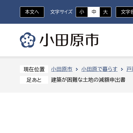
本文へ
文字サイズ
小
中
大
文字
いざというときに
対象者を選択
組織から探す
小田原市
小田原で暮らす
戸
現在位置
建築が困難な土地の減額申出書
足あと
部に属さない室
企画部
新生児・乳幼児
休日救急外来
防
秘書室
企画政
幼稚園児・保育園児
広報広聴室
財政課
コンプライアンス推進室
資産マ
小・中学生
デジタ