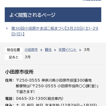
課
農業委
議会局
よく閲覧されるページ
員会事
務局
議会総務
第30回小田原かまぼこ桜まつり【3月28日(土)・29
課
農業委員
日(日)】
会事務局
小田原市
観光
年間イベント
3月
現在位置
3月
足あと
小田原市役所
住所
〒250-8555 神奈川県小田原市荻窪300番地
郵便物は「〒250-8555 小田原市役所○○課（室）」
で届きます）
電話
0465-33-1300（総合案内）
休み
土､日､祝日、休日、年末年始 (12月29日～1月3日)