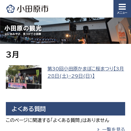
園課
消防課
病院管理
建築課
警防第1
局：医事
メニュー
課
課
警防第2
課
上下水
教育部
選挙管
監査事
道局
理委員
務局
3月
会事務
局
教育総務
経営総務
課
監査事務
第30回小田原かまぼこ桜まつり【3月
課
局
28日(土)・29日(日)】
選挙管理
保健給食
委員会事
給排水業
課
務局
務課
教育指導
水道整備
課
課
よくある質問
下水道整
備課
このページに関連する「よくある質問」はありません
浄水管理
一覧を見る