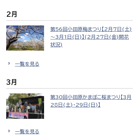
2月
第56回小田原梅まつり【2月7日(土)
～3月1日(日)】(2月27日(金)開花
状況)
一覧を見る
3月
第30回小田原かまぼこ桜まつり【3月
28日(土)・29日(日)】
一覧を見る