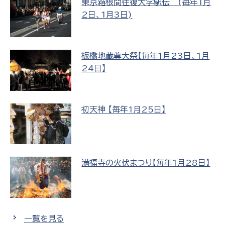
東京箱根間往復大学駅伝 (毎年1月
2日、1月3日)
板橋地蔵尊大祭【毎年1月23日、1月
24日】
初天神 【毎年1月25日】
満福寺の火伏まつり【毎年1月28日】
一覧を見る