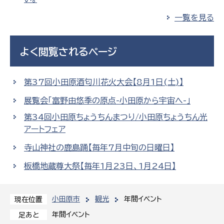
一覧を見る
よく閲覧されるページ
第37回小田原酒匂川花火大会【8月1日(土)】
展覧会「富野由悠季の原点-小田原から宇宙へ-」
第34回小田原ちょうちんまつり/小田原ちょうちん光
アートフェア
寺山神社の鹿島踊【毎年7月中旬の日曜日】
板橋地蔵尊大祭【毎年1月23日、1月24日】
小田原市
観光
年間イベント
現在位置
年間イベント
足あと