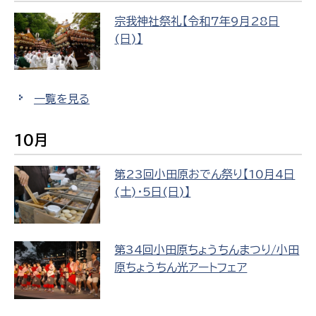
宗我神社祭礼【令和7年9月28日
(日)】
一覧を見る
10月
第23回小田原おでん祭り【10月4日
(土)・5日(日)】
第34回小田原ちょうちんまつり/小田
原ちょうちん光アートフェア