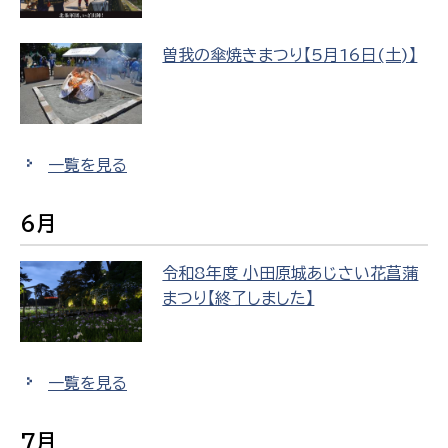
曽我の傘焼きまつり【5月16日(土)】
一覧を見る
6月
令和8年度 小田原城あじさい花菖蒲
まつり【終了しました】
一覧を見る
7月