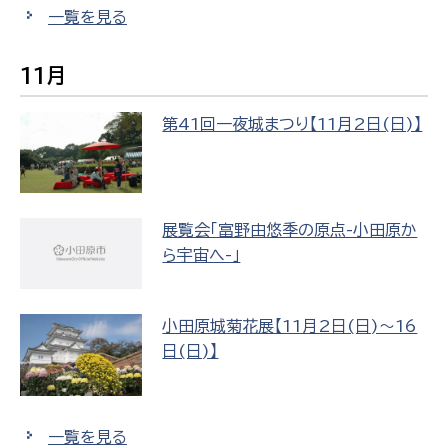
一覧を見る
11月
第41回一夜城まつり【11月2日(日)】
展覧会「富野由悠季の原点-小田原か
ら宇宙へ-」
小田原城菊花展【11月2日(日)～16
日(日)】
一覧を見る