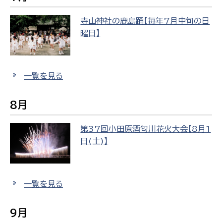
寺山神社の鹿島踊【毎年7月中旬の日
曜日】
一覧を見る
8月
第37回小田原酒匂川花火大会【8月1
日(土)】
一覧を見る
9月