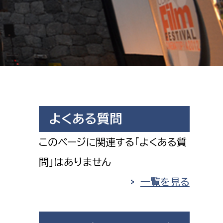
相談をしたい
支払いをしたい
働きたい
環境部
環境政策課
遊びたい
ゼロカーボン推進課
よくある質問
小田原のことを知りたい
環境保護課
このページに関連する「よくある質
環境事業センター
イベント・講座などに参加したい
問」はありません
一覧を見る
務所
まちづくりに関わりたい
都市部