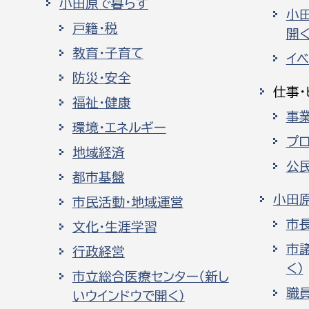
小田原で暮らす
建築課
小
戸籍・税
開く
教育・子育て
イ
防災・安全
仕事・
上下水道局
教育部
福祉・健康
事
環境・エネルギー
経営総務課
教育総
プ
地域経済
給排水業務課
保健給
公
都市基盤
水道整備課
教育指
小田
市民活動・地域運営
下水道整備課
市
文化・生涯学習
浄水管理課
市
行政経営
農業委員会事務局
議会局
く）
市立総合医療センター（新し
職
いウインドウで開く）
農業委員会事務局
議会総