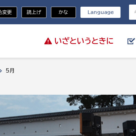
色変更
読上げ
かな
Language
いざと
いうときに
分野を選択
5月
総務部
戸籍
災・ハザードマップ
避難場所
策課
総務課
税
職員課
ネジメント課
財産管理課
教育・子育て
ル推進課
契約検査課