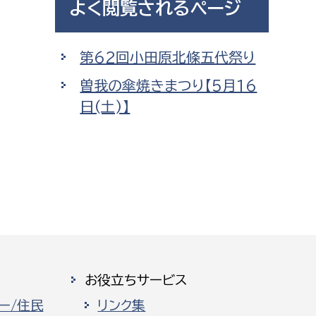
よく閲覧されるページ
都市政策課
都市計画課
第62回小田原北條五代祭り
地域交通課
曽我の傘焼きまつり【5月16
建築指導課
日(土)】
開発審査課
ー
消防
消防総務課
課
予防課
課
警防計画課
お役立ちサービス
救急課
情報司令課
ー/住民
リンク集