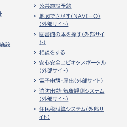
消防課
公共施設予約
祉
警防第1課
地図でさがす（NAVI－O）
（外部サイト）
警防第2課
図書館の本を探す（外部サイ
局
監査事務局
ト）
化施設
相談をする
局
監査事務局
安心安全ユビキタスポータル
（外部サイト）
電子申請・届出（外部サイト）
消防出動・気象観測システム
（外部サイト）
住民税試算システム（外部サ
イト）