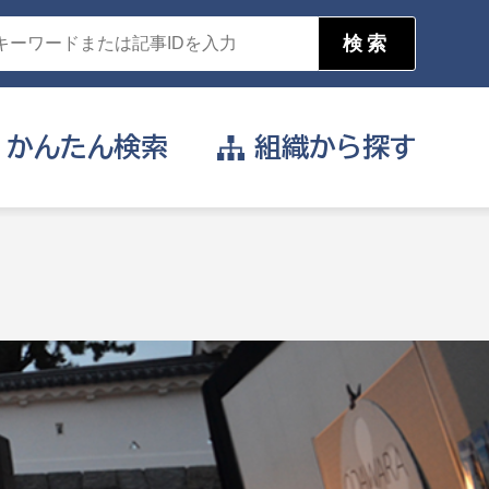
かんたん
検索
組織から
探す
目的を選択
公営事業部
支援や給付を受けたい
消防
事業課
届け出や申請をしたい
証明書がほしい