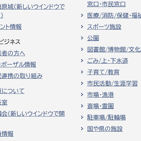
窓口・市民窓口
田原城（新しいウインドウで
）
医療/消防/保健・福
ベント情報
スポーツ施設
公園
ビジネス
選挙管理委員会事務
図書館/博物館/文
業者の方へ
務課
選挙管理委員会事務
ごみ/上・下水道
ロポーザル情報
食課
子育て/教育
民連携の取り組み
導課
市民活動/生涯学習
原について
市場・漁港
長室
斎場・霊園
議会（新しいウインドウで開
駐車場/駐輪場
国や県の施設
員情報
務課