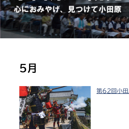
高校生・大学生など
若者
妊産婦
市民部
防災部
地域政策課
防災対
高齢者
地域安全課
5月
障がい者
人権・男女共同参画課
戸籍住民課
傷病者
第62回小
事業者
福祉健康部
子ども
労働者