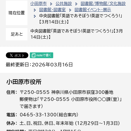
小田原市
公共施設
図書館/博物館/文化施設
図書館・図書室
図書館イベント・展示
現在位置
中央図書館「英語であそぼう!英語でつくろう!」
【3月14日(土)】
中央図書館「英語であそぼう!英語でつくろう!」【3月
足あと
14日(土)】
最終更新日：2026年03月16日
小田原市役所
住所
〒250-8555 神奈川県小田原市荻窪300番地
郵便物は「〒250-8555 小田原市役所○○課（室）」
で届きます）
電話
0465-33-1300（総合案内）
休み
土､日､祝日、休日、年末年始 (12月29日～1月3日)