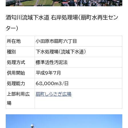
酒匂川流域下水道 右岸処理場（扇町水再生セン
ター）
所在地
小田原市扇町六丁目
種別
下水処理場（流域下水道）
処理方式
標準活性汚泥法
供用開始
平成9年7月
処理能力
68,000m3/日
上部利用広
扇町しらさぎ広場
場