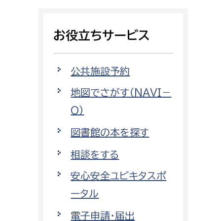
相談をしたい
お役立ちサービス
支払いをしたい
働きたい
環境部
公共施設予約
地図でさがす（NAVI－
環境政策課
遊びたい
O）
ゼロカーボン推進課
小田原のことを知りたい
環境保護課
図書館の本を探す
環境事業センター
相談をする
イベント・講座などに参加したい
安心安全ユビキタスポ
務所
まちづくりに関わりたい
ータル
都市部
電子申請・届出