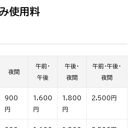
防災・安全
市税総務課
ずみ使用料
市民税課
福祉・健康
資産税課
環境・エネルギー
文化部
策課
文化政策課
地域経済
生涯学習課
午前・
午後・
午前・午後・
夜間
都市基盤
文化財課
午後
夜間
夜間
図書館
文化・生涯学習
スポーツ課
900
1,600
1,800
2,500円
小田原城総合管理事
市民活動・地域づくり
円
円
円
若者部
経済部
行政経営