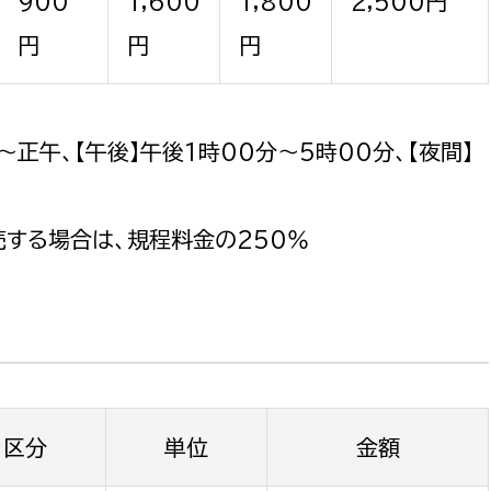
900
1,600
1,800
2,500円
円
円
円
正午、【午後】午後1時00分～5時00分、【夜間】
選挙管理委員会事務
務課
選挙管理委員会事務
する場合は、規程料金の250％
食課
導課
区分
単位
金額
務課