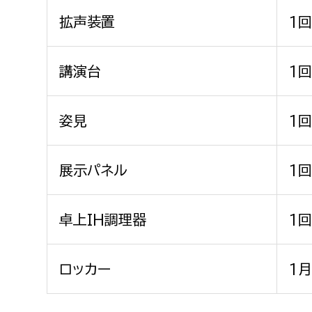
拡声装置
1
講演台
1
姿見
1
展示パネル
1
卓上IH調理器
1
ロッカー
1