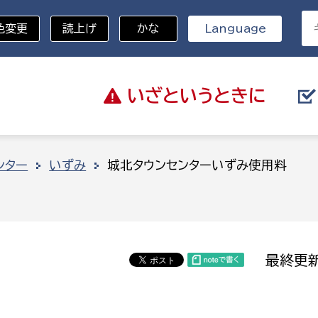
色変更
読上げ
かな
Language
いざと
いうときに
分野を選択
ンター
いずみ
城北タウンセンターいずみ使用料
総務部
戸籍
災・ハザードマップ
避難場所
策課
総務課
税
職員課
最終更新
ネジメント課
財産管理課
教育・子育て
ル推進課
契約検査課