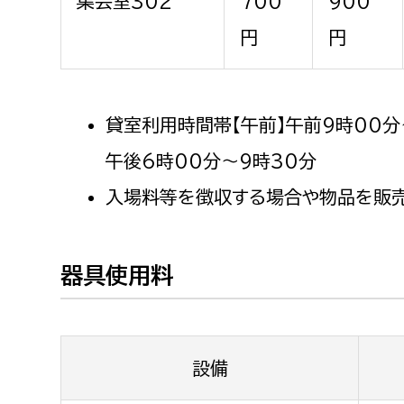
集会室302
700
900
建築課
円
円
貸室利用時間帯【午前】午前9時00分～
上下水道局
教育部
午後6時00分～9時30分
経営総務課
教育総
入場料等を徴収する場合や物品を販売
給排水業務課
保健給
水道整備課
教育指
下水道整備課
器具使用料
浄水管理課
農業委員会事務局
議会局
設備
農業委員会事務局
議会総