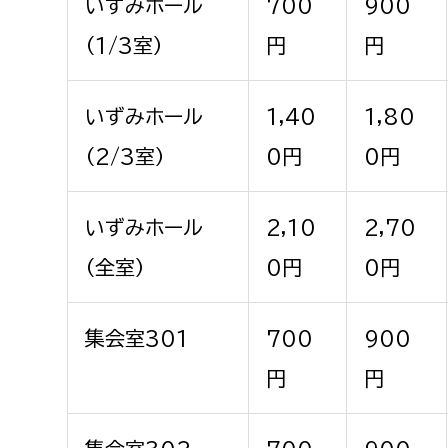
いずみホール
700
900
福祉政策課
子ども
求職者
（1/3室）
円
円
生活援護課
子ども
高齢介護課
保育課
外国人
いずみホール
1,40
1,80
障がい福祉課
（2/3室）
0円
0円
保険課
ペット
健康づくり課
いずみホール
2,10
2,70
建設部
会計管
（全室）
0円
0円
建設政策課
出納室
国県事業推進課
集会室301
700
900
土木管理課
円
円
道水路整備課
みどり公園課