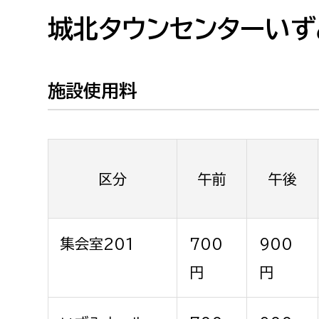
高校生・大学生など
城北タウンセンターい
若者
施設使用料
妊産婦
市民部
防災部
地域政策課
防災対
高齢者
地域安全課
区分
午前
午後
障がい者
人権・男女共同参画課
戸籍住民課
傷病者
集会室201
700
900
事業者
円
円
福祉健康部
子ども
労働者