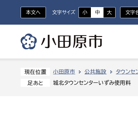
本文へ
文字サイズ
小
中
大
文字
いざというときに
対象者を選択
組織から探す
小田原市
公共施設
タウンセ
現在位置
城北タウンセンターいずみ使用料
足あと
部に属さない室
企画部
新生児・乳幼児
休日救急外来
防
秘書室
企画政
幼稚園児・保育園児
広報広聴室
財政課
コンプライアンス推進室
資産マ
小・中学生
デジタ