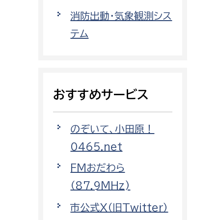
都市政策課
消防出動・気象観測シス
都市計画課
テム
地域交通課
建築指導課
開発審査課
おすすめサービス
ー
消防
のぞいて、小田原！
消防総務課
0465.net
課
予防課
FMおだわら
課
警防計画課
（87.9MHz)
救急課
市公式X（旧Twitter）
情報司令課