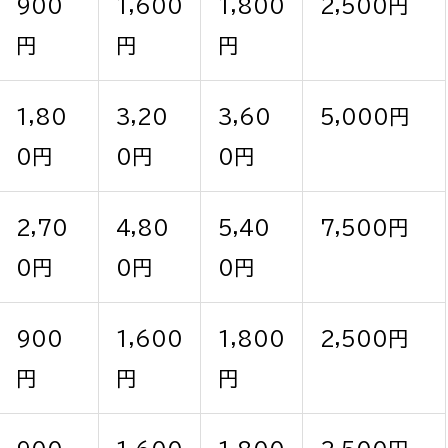
900
1,600
1,800
2,500円
政策課
産業政策課
観光
円
円
円
若者支援課
観光課
農政課
消防
1,80
3,20
3,60
5,000円
水産海浜課
0円
0円
0円
病院
市議会
2,70
4,80
5,40
7,500円
理者
市立総合医療センタ
0円
0円
0円
患者サポートセンター
病院管理局：経営管理
900
1,600
1,800
2,500円
病院管理局：施設用度
円
円
円
病院管理局：医事課