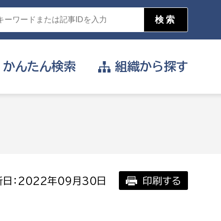
かんたん
検索
組織から
探す
目的を選択
公営事業部
支援や給付を受けたい
消防
事業課
届け出や申請をしたい
日：2022年09月30日
印刷する
証明書がほしい