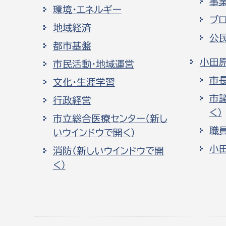
事
環境・エネルギー
プ
地域経済
公
都市基盤
小田
市民活動・地域運営
市
文化・生涯学習
市
行政経営
く）
市立総合医療センター（新し
職
いウインドウで開く）
小
消防（新しいウインドウで開
く）