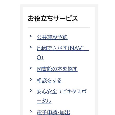
相談をしたい
お役立ちサービス
支払いをしたい
働きたい
環境部
公共施設予約
地図でさがす（NAVI－
環境政策課
遊びたい
O）
ゼロカーボン推進課
小田原のことを知りたい
環境保護課
図書館の本を探す
環境事業センター
相談をする
イベント・講座などに参加したい
安心安全ユビキタスポ
務所
まちづくりに関わりたい
ータル
都市部
電子申請・届出