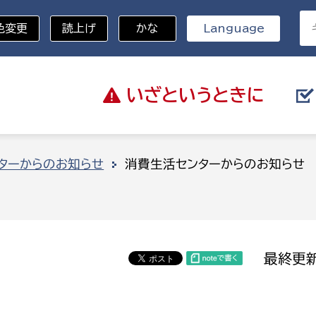
色変更
読上げ
かな
Language
いざと
いうときに
分野を選択
ターからのお知らせ
消費生活センターからのお知らせ
総務部
戸籍
災・ハザードマップ
避難場所
策課
総務課
税
職員課
最終更新
ネジメント課
財産管理課
教育・子育て
ル推進課
契約検査課