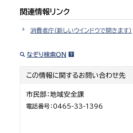
福祉政策課
子ども
関連情報リンク
求職者
生活援護課
子ども
高齢介護課
保育課
消費者庁
（新しいウインドウで開きます）
外国人
障がい福祉課
保険課
ペット
なぞり検索ON
健康づくり課
建設部
会計管
この情報に関するお問い合わせ先
建設政策課
出納室
市民部：地域安全課
国県事業推進課
電話番号：0465-33-1396
土木管理課
道水路整備課
みどり公園課