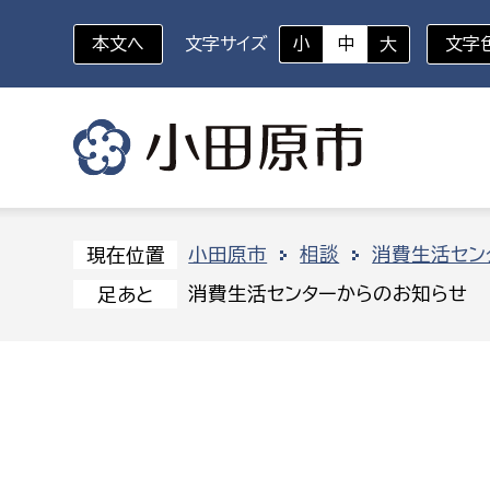
本文へ
文字サイズ
小
中
大
文字
いざというときに
対象者を選択
組織から探す
小田原市
相談
消費生活セン
現在位置
消費生活センターからのお知らせ
足あと
部に属さない室
企画部
新生児・乳幼児
休日救急外来
防
秘書室
企画政
幼稚園児・保育園児
広報広聴室
財政課
コンプライアンス推進室
資産マ
小・中学生
デジタ