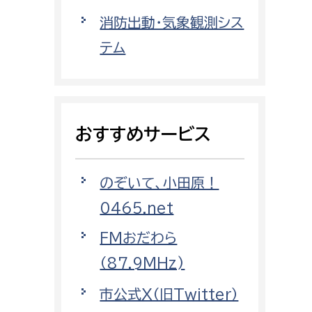
都市政策課
消防出動・気象観測シス
都市計画課
テム
地域交通課
建築指導課
開発審査課
おすすめサービス
ー
消防
のぞいて、小田原！
消防総務課
0465.net
課
予防課
FMおだわら
課
警防計画課
（87.9MHz)
救急課
市公式X（旧Twitter）
情報司令課