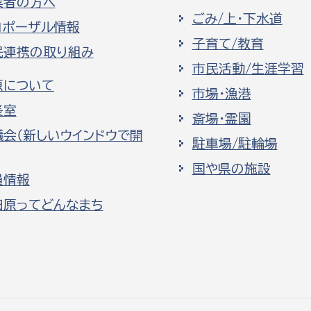
業者の方へ
ごみ/上・下水道
ロポーザル情報
子育て/教育
民連携の取り組み
市民活動/生涯学習
原について
市場・漁港
長室
斎場・霊園
議会（新しいウインドウで開
駐車場/駐輪場
国や県の施設
員情報
田原ってどんなまち