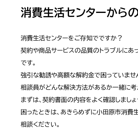
高校生・大学生など
消費生活センターから
若者
消費生活センターをご存知でですか？
妊産婦
市民部
防災部
契約や商品サービスの品質のトラブルにあ
地域政策課
防災対
高齢者
です。
地域安全課
強引な勧誘や高額な解約金で困っていませ
障がい者
人権・男女共同参画課
相談員がどんな解決方法があるか一緒に考
戸籍住民課
傷病者
まずは、契約書面の内容をよく確認しましょ
困ったときは、あきらめずに小田原市消費生活
事業者
相談ください。
福祉健康部
子ども
労働者