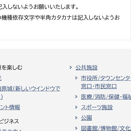
記入しないようお願いいたします。
の機種依存文字や半角カタカナは記入しないようお
原を楽しむ
公共施設
光
市役所/タウンセンタ
窓口・市民窓口
田原城（新しいウインドウで
）
医療/消防/保健・福
ベント情報
スポーツ施設
公園
ビジネス
図書館/博物館/文