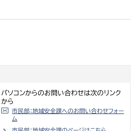
政策課
産業政策課
観光
若者支援課
観光課
農政課
消防
水産海浜課
病院
市議会
理者
市立総合医療センタ
患者サポートセンター
パソコンからのお問い合わせは次のリンク
病院管理局：経営管理
から
病院管理局：施設用度
市民部：地域安全課へのお問い合わせフォー
病院管理局：医事課
ム
市民部：地域安全課のページはこちら