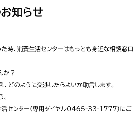
防災・安全
市税総務課
のお知らせ
市民税課
福祉・健康
資産税課
環境・エネルギー
文化部
った時、消費生活センターはもっとも身近な相談窓口
策課
文化政策課
地域経済
生涯学習課
んか？
都市基盤
文化財課
え、どのように交渉したらよいか助言します。
図書館
文化・生涯学習
う。
スポーツ課
センター（専用ダイヤル0465-33-1777）にご
小田原城総合管理事
市民活動・地域づくり
若者部
経済部
行政経営