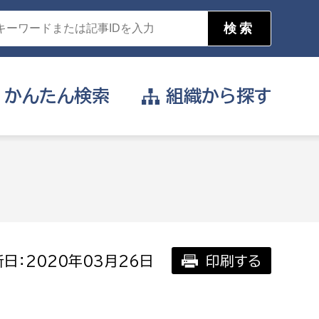
かんたん
検索
組織から
探す
目的を選択
公営事業部
支援や給付を受けたい
消防
事業課
届け出や申請をしたい
日：2020年03月26日
印刷する
証明書がほしい