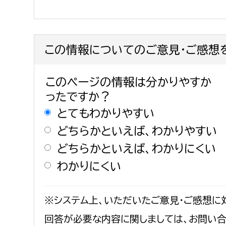
建築課
この情報についてのご意見・ご感想
上下水道局
教育部
このページの情報は分かりやすか
ったですか？
経営総務課
教育総
とてもわかりやすい
給排水業務課
保健給
どちらかといえば、わかりやすい
水道整備課
教育指
どちらかといえば、わかりにくい
下水道整備課
わかりにくい
浄水管理課
農業委員会事務局
議会局
※システム上、いただいたご意見・ご感想に
農業委員会事務局
議会総
回答が必要な内容に関しましては、お問い