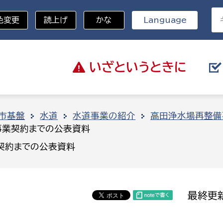
色変更
読上げ
かな
Language
いざと
いうときに
分野を選択
市基盤
水道
水道事業の紹介
高田浄水場再整備
事業契約までの公表資料
総務部
戸籍
契約までの公表資料
災・ハザードマップ
避難場所
策課
総務課
税
職員課
最終更新
ネジメント課
財産管理課
教育・子育て
ル推進課
契約検査課