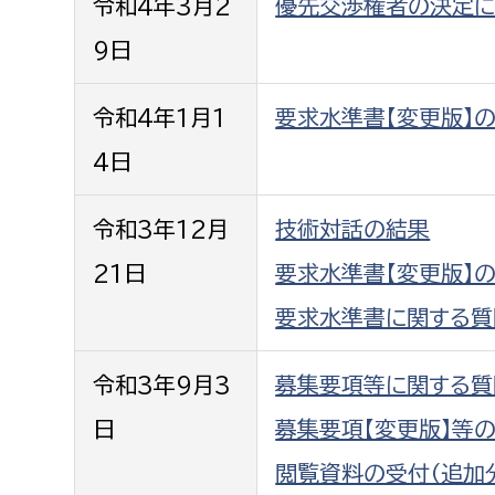
令和4年3月2
優先交渉権者の決定に
福祉政策課
子ども
求職者
9日
生活援護課
子ども
高齢介護課
保育課
外国人
令和4年1月1
要求水準書【変更版】
障がい福祉課
4日
保険課
ペット
健康づくり課
令和3年12月
技術対話の結果
建設部
会計管
21日
要求水準書【変更版】
要求水準書に関する質
建設政策課
出納室
国県事業推進課
令和3年9月3
募集要項等に関する質
土木管理課
日
募集要項【変更版】等
道水路整備課
閲覧資料の受付（追加
みどり公園課