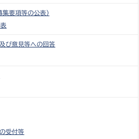
募集要項等の公表）
公表
選挙管理委員会事務
及び意見等への回答
務課
選挙管理委員会事務
食課
更
導課
の受付等
務課