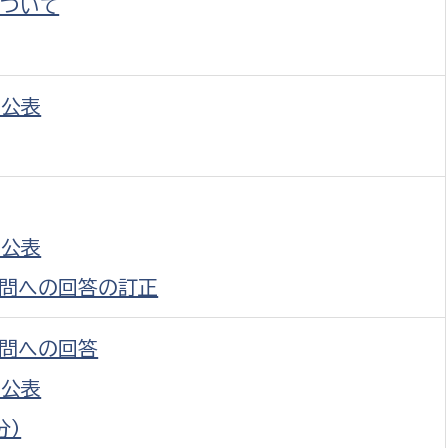
ついて
政策課
産業政策課
観光
若者支援課
観光課
農政課
消防
の公表
水産海浜課
病院
市議会
理者
市立総合医療センタ
の公表
問への回答の訂正
患者サポートセンター
病院管理局：経営管理
問への回答
病院管理局：施設用度
の公表
病院管理局：医事課
分）