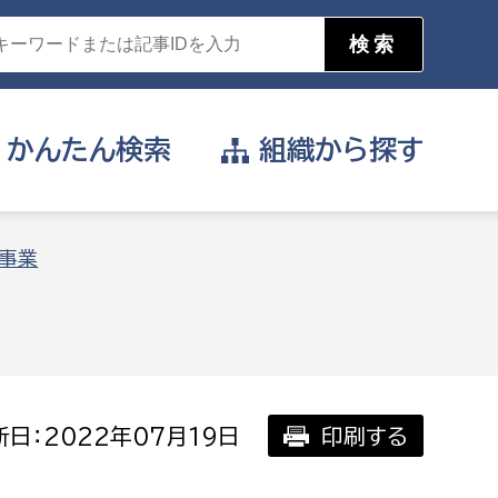
かんたん
検索
組織から
探す
目的を選択
事業
公営事業部
支援や給付を受けたい
消防
事業課
届け出や申請をしたい
日：2022年07月19日
印刷する
証明書がほしい