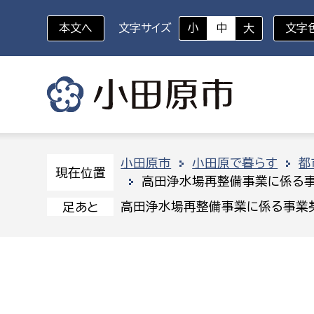
本文へ
文字サイズ
小
中
大
文字
いざというときに
対象者を選択
組織から探す
小田原市
小田原で暮らす
都
現在位置
高田浄水場再整備事業に係る
部に属さない室
企画部
新生児・乳幼児
高田浄水場再整備事業に係る事業
足あと
休日救急外来
防
秘書室
企画政
幼稚園児・保育園児
広報広聴室
財政課
コンプライアンス推進室
資産マ
小・中学生
デジタ