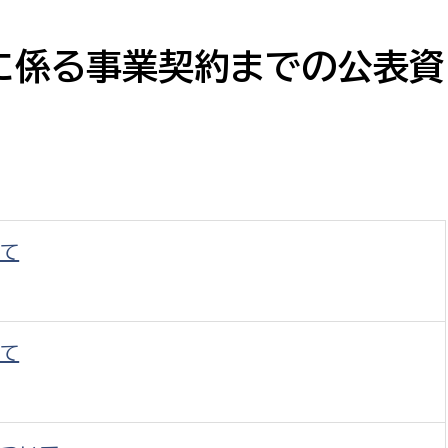
防災・安全
市税総務課
市民税課
に係る事業契約までの公表資
福祉・健康
資産税課
環境・エネルギー
文化部
策課
文化政策課
地域経済
生涯学習課
て
都市基盤
文化財課
図書館
文化・生涯学習
スポーツ課
て
小田原城総合管理事
市民活動・地域づくり
若者部
経済部
行政経営