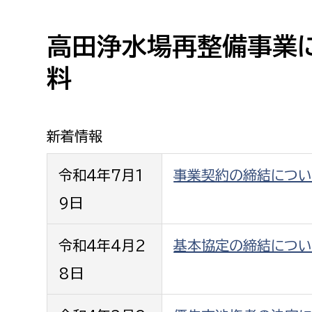
高校生・大学生など
高田浄水場再整備事業
若者
料
妊産婦
市民部
防災部
地域政策課
防災対
新着情報
高齢者
地域安全課
令和4年7月1
事業契約の締結につい
障がい者
人権・男女共同参画課
9日
戸籍住民課
傷病者
令和4年4月2
基本協定の締結につい
事業者
8日
福祉健康部
子ども
労働者