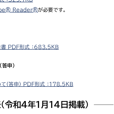
be® Reader®
が必要です。
PDF形式 ：683.5ＫＢ
（答申）
答申） PDF形式 ：178.5ＫＢ
（令和4年1月14日掲載）