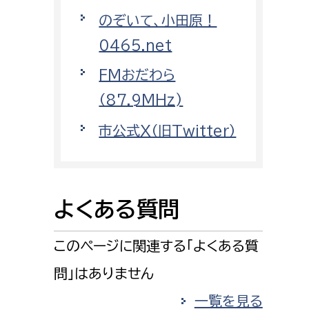
消防課
のぞいて、小田原！
警防第1課
0465.net
警防第2課
FMおだわら
局
監査事務局
（87.9MHz)
市公式X（旧Twitter）
局
監査事務局
よくある質問
このページに関連する「よくある質
問」はありません
一覧を見る