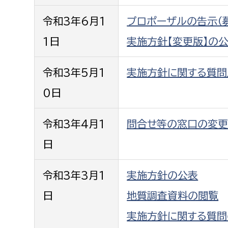
建築課
令和3年6月1
プロポーザルの告示（
1日
実施方針【変更版】の
上下水道局
教育部
令和3年5月1
実施方針に関する質問
0日
経営総務課
教育総
給排水業務課
保健給
令和3年4月1
問合せ等の窓口の変
水道整備課
教育指
日
下水道整備課
浄水管理課
令和3年3月1
実施方針の公表
農業委員会事務局
議会局
日
地質調査資料の閲覧
実施方針に関する質問
農業委員会事務局
議会総