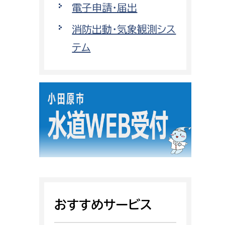
電子申請・届出
都市政策課
都市計画課
消防出動・気象観測シス
地域交通課
テム
建築指導課
開発審査課
ー
消防
消防総務課
課
予防課
課
警防計画課
救急課
おすすめサービス
情報司令課