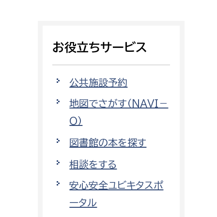
相談をしたい
支払いをしたい
お役立ちサービス
働きたい
環境部
公共施設予約
環境政策課
遊びたい
地図でさがす（NAVI－
ゼロカーボン推進課
O）
小田原のことを知りたい
環境保護課
図書館の本を探す
環境事業センター
イベント・講座などに参加したい
相談をする
務所
まちづくりに関わりたい
安心安全ユビキタスポ
都市部
ータル