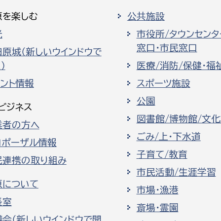
原を楽しむ
公共施設
光
市役所/タウンセンタ
窓口・市民窓口
田原城（新しいウインドウで
）
医療/消防/保健・福
ベント情報
スポーツ施設
公園
ビジネス
図書館/博物館/文
業者の方へ
ごみ/上・下水道
ロポーザル情報
子育て/教育
民連携の取り組み
市民活動/生涯学習
原について
市場・漁港
長室
斎場・霊園
議会（新しいウインドウで開