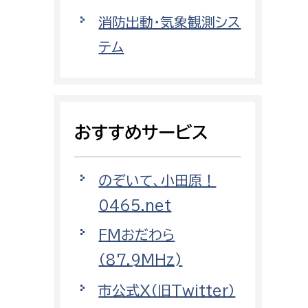
都市政策課
消防出動・気象観測シス
都市計画課
テム
地域交通課
建築指導課
開発審査課
おすすめサービス
ー
消防
のぞいて、小田原！
消防総務課
0465.net
課
予防課
FMおだわら
課
警防計画課
（87.9MHz)
救急課
市公式X（旧Twitter）
情報司令課