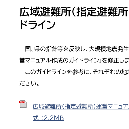
高校生・大学生など
広域避難所（指定避難所
ドライン
若者
妊産婦
市民部
防災部
国、県の指針等を反映し、大規模地震発生
地域政策課
防災対
高齢者
営マニュアル作成のガイドライン」を修正しま
地域安全課
このガイドラインを参考に、それぞれの地
障がい者
人権・男女共同参画課
ださい。
戸籍住民課
傷病者
広域避難所（指定避難所）運営マニュアル
事業者
式 ：2.2ＭＢ
福祉健康部
子ども
労働者