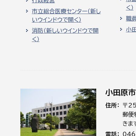
行政経営
く）
市立総合医療センター（新し
職
いウインドウで開く）
小
消防（新しいウインドウで開
く）
小田原市
住所
〒2
郵便
きま
電話
046