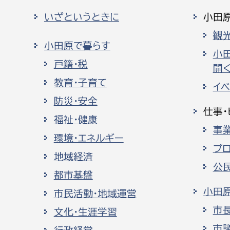
いざというときに
小田
観
小田原で暮らす
小
戸籍・税
開く
教育・子育て
イ
防災・安全
仕事・
福祉・健康
事
環境・エネルギー
プ
地域経済
公
都市基盤
小田
市民活動・地域運営
市
文化・生涯学習
市