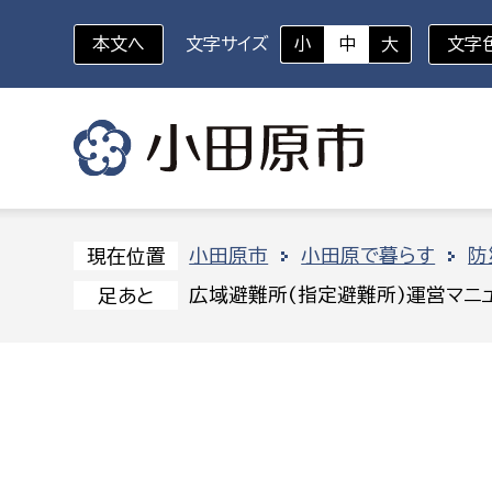
本文へ
文字サイズ
小
中
大
文字
いざというときに
対象者を選択
組織から探す
小田原市
小田原で暮らす
防
現在位置
広域避難所(指定避難所)運営マニ
足あと
部に属さない室
企画部
新生児・乳幼児
休日救急外来
防
秘書室
企画政
幼稚園児・保育園児
広報広聴室
財政課
コンプライアンス推進室
資産マ
小・中学生
デジタ