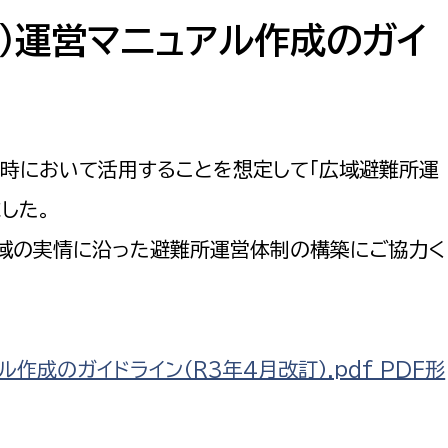
防災・安全
市税総務課
）運営マニュアル作成のガイ
市民税課
福祉・健康
資産税課
環境・エネルギー
文化部
時において活用することを想定して「広域避難所運
策課
文化政策課
地域経済
した。
生涯学習課
域の実情に沿った避難所運営体制の構築にご協力く
都市基盤
文化財課
図書館
文化・生涯学習
スポーツ課
小田原城総合管理事
作成のガイドライン（R3年4月改訂）.pdf PDF形
市民活動・地域づくり
若者部
経済部
行政経営