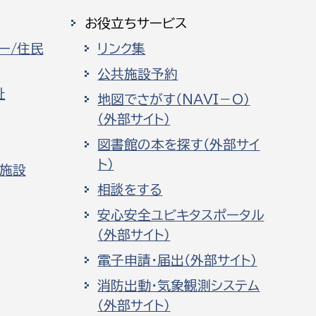
お役立ちサービス
ー/住民
リンク集
公共施設予約
祉
地図でさがす（NAVI－O）
（外部サイト）
図書館の本を探す（外部サイ
ト）
化施設
相談をする
安心安全ユビキタスポータル
（外部サイト）
電子申請・届出（外部サイト）
消防出動・気象観測システム
（外部サイト）