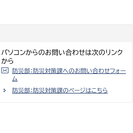
政策課
産業政策課
観光
若者支援課
観光課
農政課
消防
水産海浜課
病院
パソコンからのお問い合わせは次のリンク
から
市議会
防災部：防災対策課へのお問い合わせフォー
理者
市立総合医療センタ
ム
患者サポートセンター
防災部：防災対策課のページはこちら
病院管理局：経営管理
病院管理局：施設用度
病院管理局：医事課