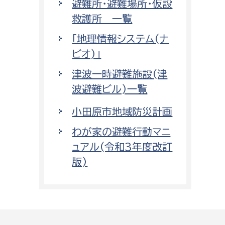
避難所・避難場所・仮設
救護所 一覧
「地理情報システム(ナ
ビオ)」
津波一時避難施設(津
波避難ビル)一覧
小田原市地域防災計画
わが家の避難行動マニ
ュアル(令和3年度改訂
版)