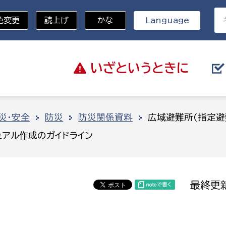
色変更
読上げ
かな
Language
いざと
いうときに
分野を選択
災・安全
防災
防災関係資料
広域避難所(指定避
ュアル作成のガイドライン
総務部
戸籍
災・ハザードマップ
避難場所
策課
総務課
税
職員課
最終更新
ネジメント課
財産管理課
教育・子育て
ル推進課
契約検査課