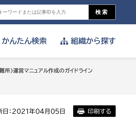
かんたん
検索
組織から
探す
目的を選択
難所)運営マニュアル作成のガイドライン
公営事業部
支援や給付を受けたい
消防
事業課
届け出や申請をしたい
日：2021年04月05日
印刷する
証明書がほしい