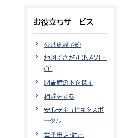
相談をしたい
お役立ちサービス
支払いをしたい
働きたい
環境部
公共施設予約
地図でさがす（NAVI－
環境政策課
遊びたい
O）
ゼロカーボン推進課
小田原のことを知りたい
環境保護課
図書館の本を探す
環境事業センター
相談をする
イベント・講座などに参加したい
安心安全ユビキタスポ
務所
まちづくりに関わりたい
ータル
都市部
電子申請・届出