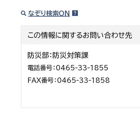
福祉政策課
子ども
なぞり検索ON
求職者
生活援護課
子ども
高齢介護課
保育課
外国人
この情報に関するお問い合わせ先
障がい福祉課
保険課
ペット
防災部：防災対策課
健康づくり課
電話番号：0465-33-1855
建設部
会計管
FAX番号：0465-33-1858
建設政策課
出納室
国県事業推進課
土木管理課
道水路整備課
みどり公園課