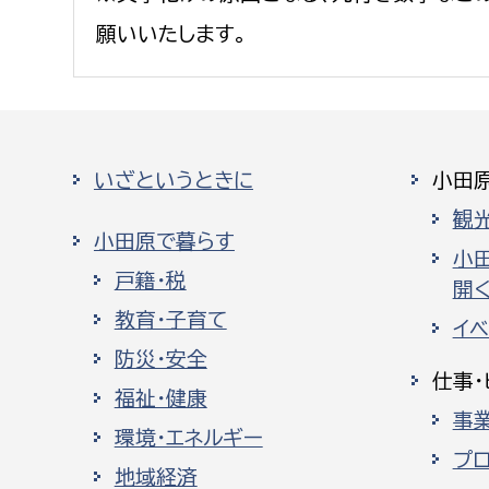
願いいたします。
いざというときに
小田
観
小田原で暮らす
小
戸籍・税
開く
教育・子育て
イ
防災・安全
仕事・
福祉・健康
事
環境・エネルギー
プ
地域経済