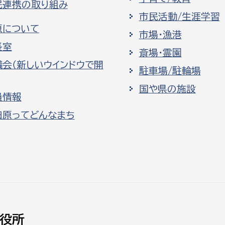
民連携の取り組み
市民活動/生涯学習
原について
市場・漁港
長室
斎場・霊園
議会（新しいウインドウで開
駐車場/駐輪場
国や県の施設
員情報
田原ってどんなまち
役所