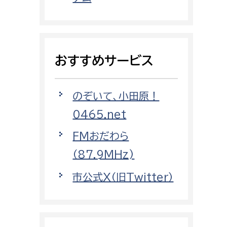
都市政策課
都市計画課
地域交通課
おすすめサービス
建築指導課
開発審査課
のぞいて、小田原！
0465.net
ー
消防
FMおだわら
消防総務課
（87.9MHz)
課
予防課
市公式X（旧Twitter）
課
警防計画課
救急課
情報司令課