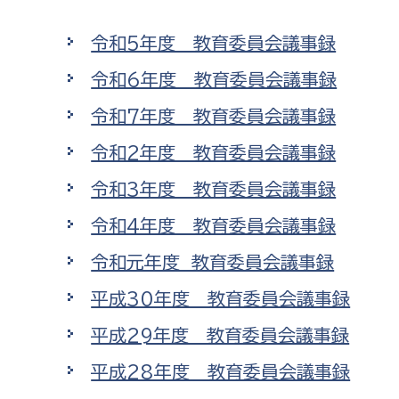
高校生・大学生など
令和5年度 教育委員会議事録
若者
令和6年度 教育委員会議事録
令和7年度 教育委員会議事録
妊産婦
市民部
防災部
令和2年度 教育委員会議事録
地域政策課
防災対
高齢者
令和3年度 教育委員会議事録
地域安全課
令和4年度 教育委員会議事録
障がい者
人権・男女共同参画課
令和元年度 教育委員会議事録
戸籍住民課
傷病者
平成30年度 教育委員会議事録
事業者
平成29年度 教育委員会議事録
福祉健康部
子ども
平成28年度 教育委員会議事録
労働者