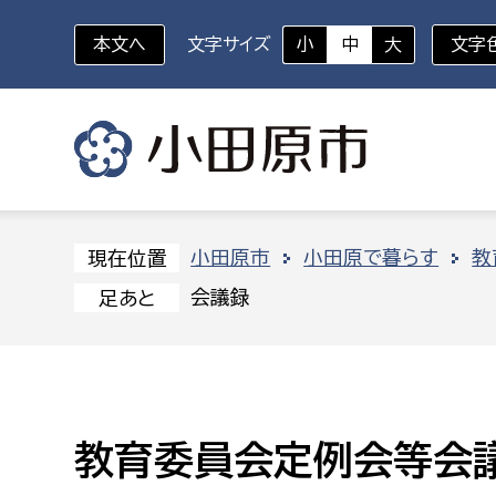
本文へ
文字サイズ
小
中
大
文字
いざというときに
対象者を選択
組織から探す
小田原市
小田原で暮らす
教
現在位置
会議録
足あと
部に属さない室
企画部
新生児・乳幼児
休日救急外来
防
秘書室
企画政
幼稚園児・保育園児
広報広聴室
財政課
コンプライアンス推進室
資産マ
教育委員会定例会等会
小・中学生
デジタ