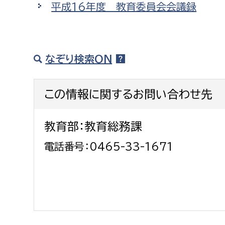
平成16年度 教育委員会会議録
建築課
なぞり検索ON
上下水道局
教育部
この情報に関するお問い合わせ先
経営総務課
教育総
給排水業務課
保健給
教育部：教育総務課
水道整備課
教育指
電話番号：0465-33-1671
下水道整備課
浄水管理課
農業委員会事務局
議会局
農業委員会事務局
議会総