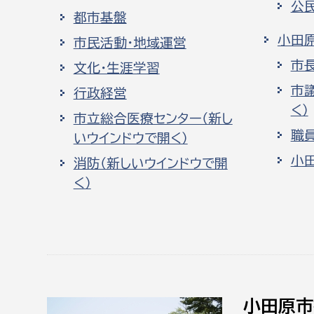
公
都市基盤
小田
市民活動・地域運営
市
文化・生涯学習
市
行政経営
く）
市立総合医療センター（新し
職
いウインドウで開く）
小
消防（新しいウインドウで開
く）
小田原市