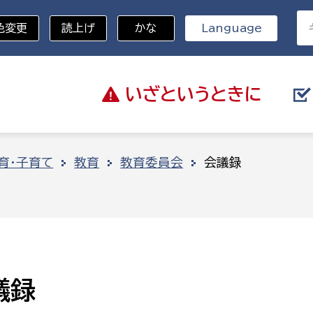
色変更
読上げ
かな
Language
いざと
いうときに
分野を選択
育・子育て
教育
教育委員会
会議録
総務部
戸籍
災・ハザードマップ
避難場所
策課
総務課
税
職員課
ネジメント課
財産管理課
議録
教育・子育て
ル推進課
契約検査課