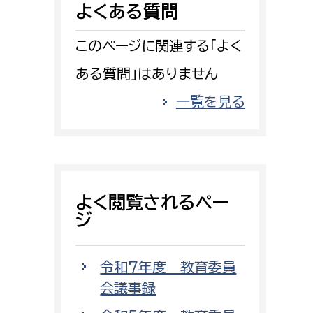
よくある質問
消防課
警防第1課
このページに関連する「よく
警防第2課
ある質問」はありません
局
監査事務局
一覧を見る
局
監査事務局
よく閲覧されるペー
ジ
令和7年度 教育委員
会議事録