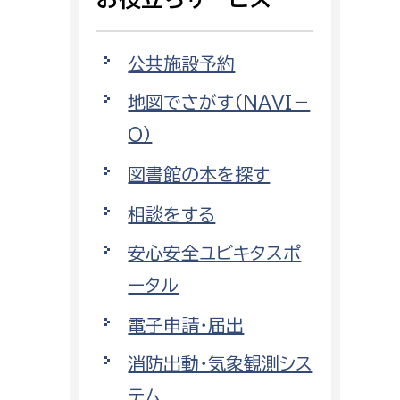
相談をしたい
公共施設予約
支払いをしたい
地図でさがす（NAVI－
働きたい
環境部
O）
環境政策課
図書館の本を探す
遊びたい
ゼロカーボン推進課
相談をする
小田原のことを知りたい
環境保護課
安心安全ユビキタスポ
環境事業センター
イベント・講座などに参加したい
ータル
電子申請・届出
務所
まちづくりに関わりたい
消防出動・気象観測シス
都市部
テム