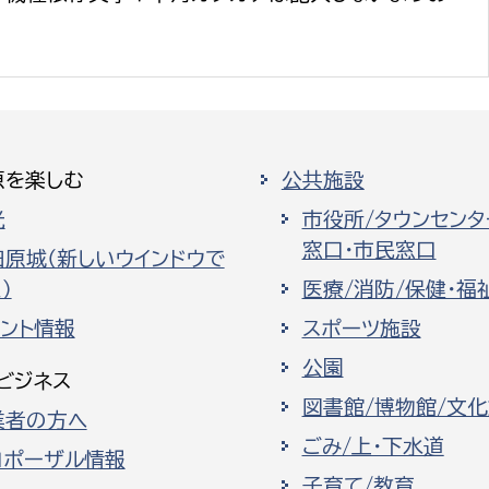
原を楽しむ
公共施設
光
市役所/タウンセンタ
窓口・市民窓口
田原城（新しいウインドウで
）
医療/消防/保健・福
ベント情報
スポーツ施設
公園
ビジネス
図書館/博物館/文
業者の方へ
ごみ/上・下水道
ロポーザル情報
子育て/教育