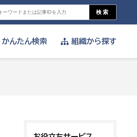
かんたん
検索
組織から
探す
目的を選択
公営事業部
支援や給付を受けたい
消防
事業課
届け出や申請をしたい
証明書がほしい
お役立ちサービス