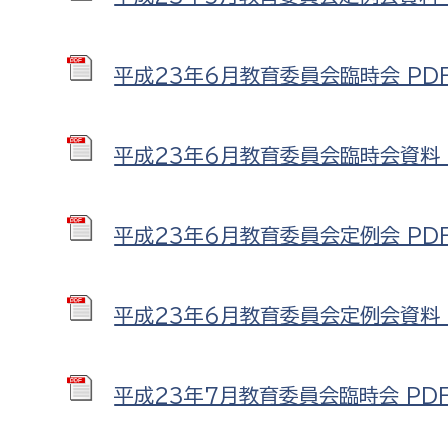
福祉政策課
子ども
求職者
生活援護課
子ども
平成23年6月教育委員会臨時会 PDF形
高齢介護課
保育課
外国人
障がい福祉課
平成23年6月教育委員会臨時会資料 P
保険課
ペット
健康づくり課
平成23年6月教育委員会定例会 PDF
建設部
会計管
建設政策課
出納室
平成23年6月教育委員会定例会資料 P
国県事業推進課
土木管理課
平成23年7月教育委員会臨時会 PDF形
道水路整備課
みどり公園課