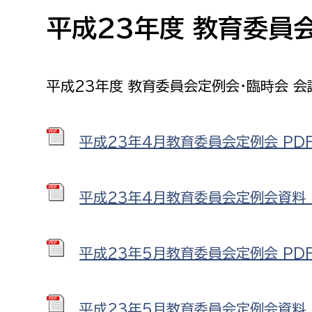
高校生・大学生など
平成23年度 教育委員
若者
平成23年度 教育委員会定例会・臨時会 会
妊産婦
市民部
防災部
地域政策課
防災対
高齢者
平成23年4月教育委員会定例会 PDF形
地域安全課
障がい者
人権・男女共同参画課
平成23年4月教育委員会定例会資料 P
戸籍住民課
傷病者
平成23年5月教育委員会定例会 PDF
事業者
福祉健康部
子ども
労働者
平成23年5月教育委員会定例会資料 P