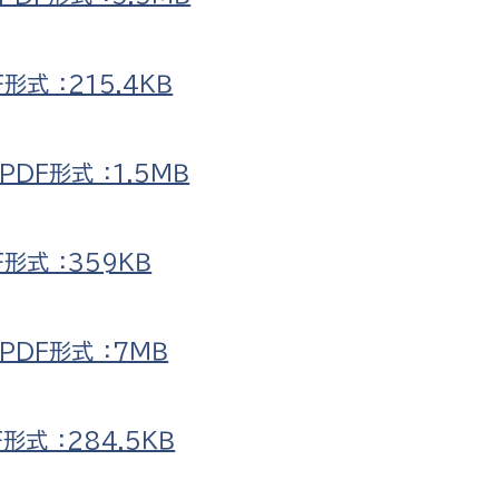
政策課
産業政策課
観光
若者支援課
観光課
式 ：215.4ＫＢ
農政課
消防
水産海浜課
DF形式 ：1.5ＭＢ
病院
市議会
形式 ：359ＫＢ
理者
市立総合医療センタ
患者サポートセンター
DF形式 ：7ＭＢ
病院管理局：経営管理
病院管理局：施設用度
式 ：284.5ＫＢ
病院管理局：医事課