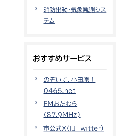
都市政策課
消防出動・気象観測シス
都市計画課
テム
地域交通課
建築指導課
開発審査課
おすすめサービス
ー
消防
のぞいて、小田原！
消防総務課
0465.net
課
予防課
FMおだわら
課
警防計画課
（87.9MHz)
救急課
市公式X（旧Twitter）
情報司令課