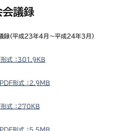
防災・安全
市税総務課
会会議録
市民税課
福祉・健康
資産税課
議録（平成23年4月〜平成24年3月）
環境・エネルギー
文化部
策課
文化政策課
地域経済
式 ：301.9ＫＢ
生涯学習課
都市基盤
文化財課
DF形式 ：2.9ＭＢ
図書館
文化・生涯学習
スポーツ課
形式 ：270ＫＢ
小田原城総合管理事
市民活動・地域づくり
若者部
経済部
行政経営
DF形式 ：5.5ＭＢ