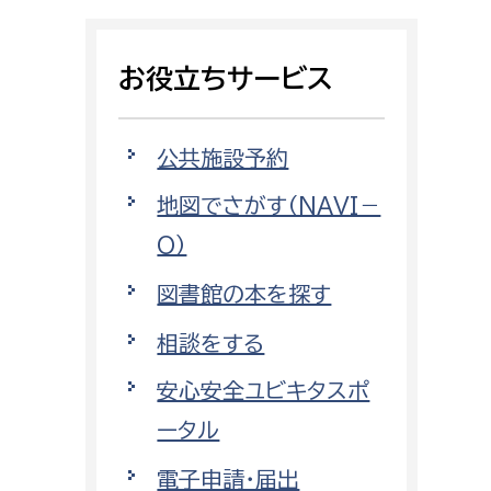
相談をしたい
お役立ちサービス
支払いをしたい
働きたい
環境部
公共施設予約
地図でさがす（NAVI－
環境政策課
遊びたい
O）
ゼロカーボン推進課
小田原のことを知りたい
環境保護課
図書館の本を探す
環境事業センター
相談をする
イベント・講座などに参加したい
安心安全ユビキタスポ
務所
まちづくりに関わりたい
ータル
都市部
電子申請・届出