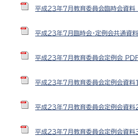
建築課
平成23年7月教育委員会臨時会資料 P
平成23年7月臨時会・定例会共通資料 P
上下水道局
教育部
平成23年7月教育委員会定例会 PDF形
経営総務課
教育総
給排水業務課
保健給
水道整備課
教育指
平成23年7月教育委員会定例会資料1 P
下水道整備課
浄水管理課
平成23年7月教育委員会定例会資料2 
農業委員会事務局
議会局
平成23年7月教育委員会定例会資料3 P
農業委員会事務局
議会総