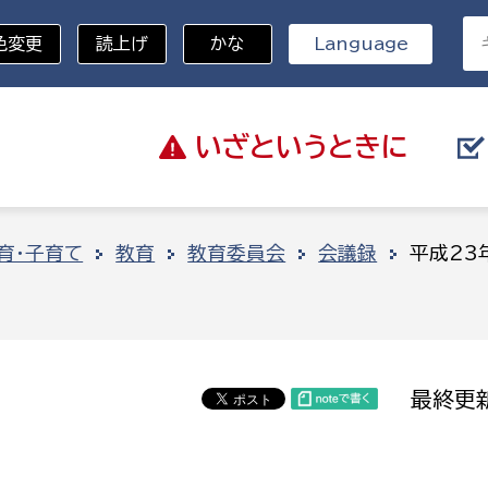
色変更
読上げ
かな
Language
いざと
いうときに
分野を選択
育・子育て
教育
教育委員会
会議録
平成23
総務部
戸籍
災・ハザードマップ
避難場所
策課
総務課
税
職員課
最終更新
ネジメント課
財産管理課
教育・子育て
ル推進課
契約検査課