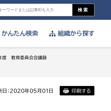
かんたん
検索
組織から
探す
目的を選択
年度 教育委員会会議録
公営事業部
支援や給付を受けたい
消防
事業課
届け出や申請をしたい
日：2020年05月01日
印刷する
証明書がほしい