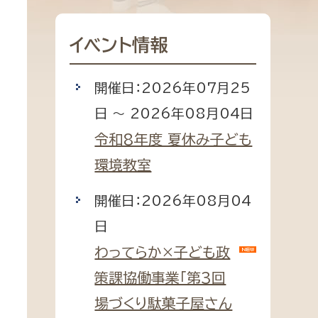
都市政策課
都市計画課
イベント情報
地域交通課
建築指導課
開催日：2026年07月25
開発審査課
日 ～ 2026年08月04日
令和8年度 夏休み子ども
環境教室
ー
消防
開催日：2026年08月04
消防総務課
日
課
予防課
わってらか×子ども政
課
警防計画課
策課協働事業「第3回
救急課
場づくり駄菓子屋さん
情報司令課