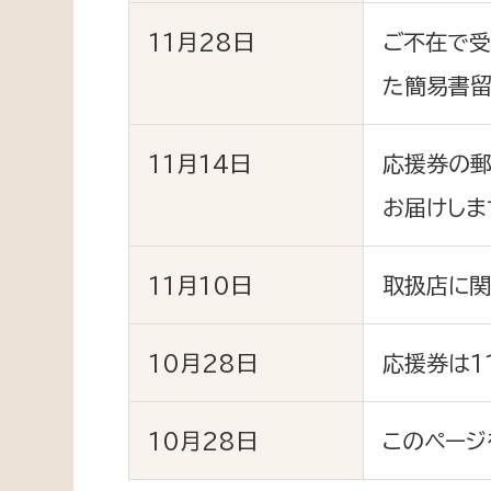
建築課
11月28日
ご不在で受
た簡易書留
上下水道局
教育部
11月14日
応援券の郵
お届けしま
経営総務課
教育総
給排水業務課
保健給
水道整備課
11月10日
取扱店に関
教育指
下水道整備課
浄水管理課
10月28日
応援券は1
農業委員会事務局
議会局
10月28日
このページ
農業委員会事務局
議会総