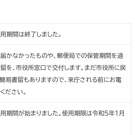
政策課
産業政策課
観光
若者支援課
観光課
農政課
消防
用期間は終了しました。
水産海浜課
病院
届かなかったものや、郵便局での保管期間を過
市議会
留を、市役所窓口で交付します。まだ市役所に戻
理者
市立総合医療センタ
簡易書留もありますので、来庁される前にお電
患者サポートセンター
ください。
病院管理局：経営管理
病院管理局：施設用度
用期間が始まりました。使用期限は令和5年1月
病院管理局：医事課
。