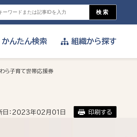
かんたん
検索
組織から
探す
目的を選択
だわら子育て世帯応援券
公営事業部
支援や給付を受けたい
消防
事業課
届け出や申請をしたい
日：2023年02月01日
印刷する
証明書がほしい