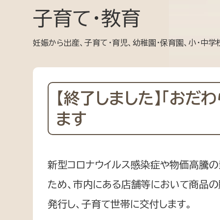
高校生・大学生など
子育て・教育
若者
妊娠から出産、子育て・育児、幼稚園・保育園、小・中学
妊産婦
市民部
防災部
地域政策課
防災対
【終了しました】「おだ
高齢者
地域安全課
ます
障がい者
人権・男女共同参画課
戸籍住民課
傷病者
新型コロナウイルス感染症や物価高騰
事業者
ため、市内にある店舗等において商品の
福祉健康部
発行し、子育て世帯に交付します。
子ども
労働者