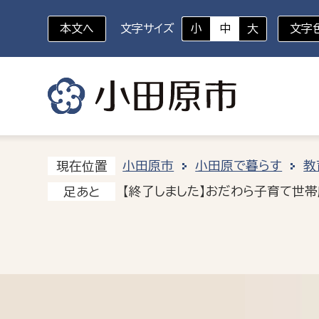
本文へ
文字サイズ
小
中
大
文字
いざというときに
対象者を選択
組織から探す
小田原市
小田原で暮らす
教
現在位置
【終了しました】おだわら子育て世
足あと
部に属さない室
企画部
新生児・乳幼児
休日救急外来
防
秘書室
企画政
幼稚園児・保育園児
広報広聴室
財政課
コンプライアンス推進室
資産マ
小・中学生
デジタ