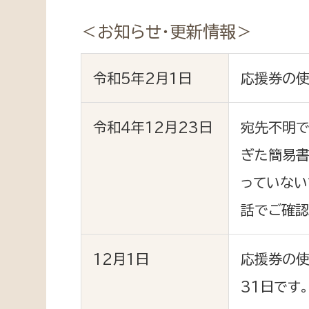
福祉政策課
子ども
求職者
＜お知らせ・更新情報＞
生活援護課
子ども
高齢介護課
保育課
外国人
令和5年2月1日
応援券の使
障がい福祉課
保険課
ペット
令和4年12月23日
宛先不明で
健康づくり課
ぎた簡易書
建設部
会計管
っていない
建設政策課
出納室
話でご確認
国県事業推進課
土木管理課
12月1日
応援券の使
道水路整備課
31日です
みどり公園課