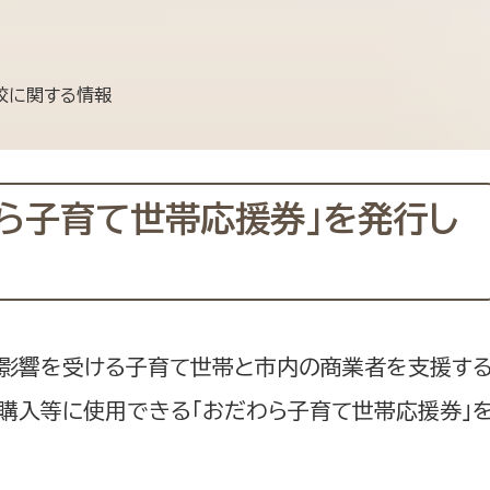
防災・安全
市税総務課
市民税課
福祉・健康
校に関する情報
資産税課
環境・エネルギー
文化部
策課
文化政策課
わら子育て世帯応援券」を発行し
地域経済
生涯学習課
都市基盤
文化財課
図書館
文化・生涯学習
スポーツ課
の影響を受ける子育て世帯と市内の商業者を支援す
小田原城総合管理事
市民活動・地域づくり
購入等に使用できる「おだわら子育て世帯応援券」
若者部
経済部
行政経営