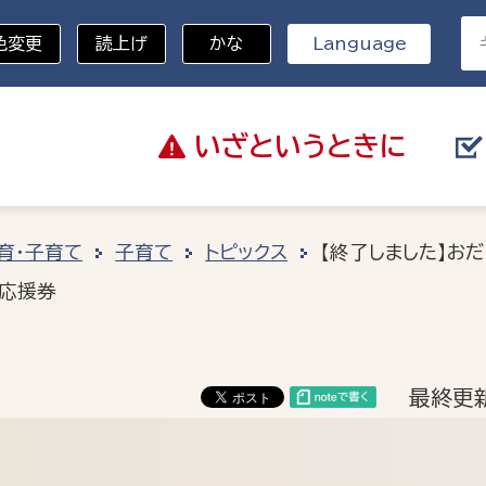
色変更
読上げ
かな
Language
いざと
いうときに
分野を選択
育・子育て
子育て
トピックス
【終了しました】お
帯応援券
総務部
戸籍
災・ハザードマップ
避難場所
策課
総務課
税
職員課
最終更新
ネジメント課
財産管理課
教育・子育て
ル推進課
契約検査課