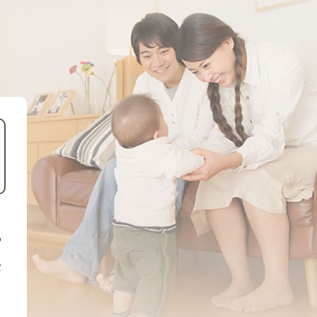
相談をしたい
支払いをしたい
働きたい
環境部
環境政策課
遊びたい
ゼロカーボン推進課
小田原のことを知りたい
環境保護課
環境事業センター
イベント・講座などに参加したい
る
務所
まちづくりに関わりたい
を
都市部