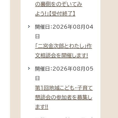
の裏側をのぞいてみ
消防課
よう!」【受付終了】
警防第1課
警防第2課
開催日：2026年08月04
日
局
監査事務局
「二宮金次郎とわたし」作
局
監査事務局
文相談会を開催します!
開催日：2026年08月05
日
第1回地域こども・子育て
懇談会の参加者を募集し
ます!!