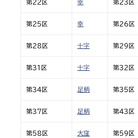
第22区
幸
第23区
建築課
第25区
幸
第26区
上下水道局
教育部
第28区
十字
第29区
経営総務課
教育総
第31区
十字
第32区
給排水業務課
保健給
水道整備課
教育指
第34区
足柄
第35区
下水道整備課
浄水管理課
第37区
足柄
第43区
農業委員会事務局
議会局
農業委員会事務局
議会総
第58区
大窪
第59区