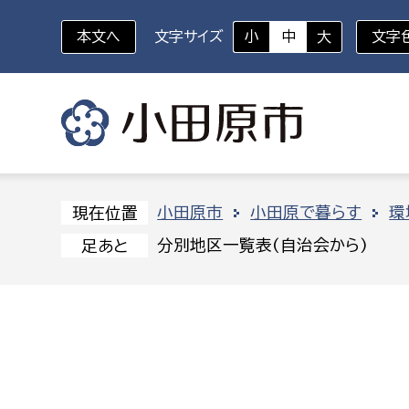
本文へ
文字サイズ
小
中
大
文字
いざというときに
対象者を選択
組織から探す
小田原市
小田原で暮らす
環
現在位置
分別地区一覧表(自治会から)
足あと
部に属さない室
企画部
新生児・乳幼児
休日救急外来
防
秘書室
企画政
幼稚園児・保育園児
広報広聴室
財政課
コンプライアンス推進室
資産マ
小・中学生
デジタ