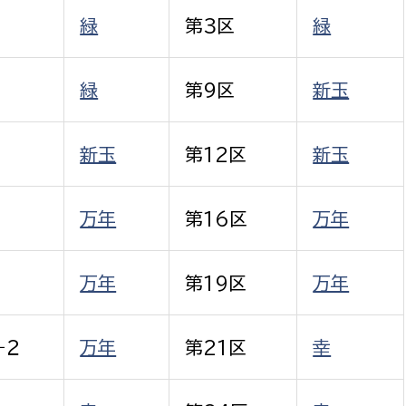
政策課
産業政策課
緑
第３区
緑
観光
若者支援課
観光課
農政課
緑
第９区
新玉
消防
水産海浜課
病院
新玉
第12区
新玉
市議会
万年
第16区
万年
理者
市立総合医療センタ
患者サポートセンター
万年
第19区
万年
病院管理局：経営管理
病院管理局：施設用度
−２
万年
第21区
幸
病院管理局：医事課