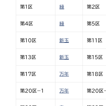
福祉政策課
子ども
第１区
緑
第２区
求職者
生活援護課
子ども
高齢介護課
保育課
第４区
緑
第５区
外国人
障がい福祉課
保険課
ペット
第10区
新玉
第11区
健康づくり課
第13区
新玉
第15区
建設部
会計管
建設政策課
出納室
第17区
万年
第18区
国県事業推進課
土木管理課
第20区−１
万年
第20区
道水路整備課
みどり公園課