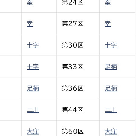
幸
第24区
幸
幸
第27区
幸
選挙管理委員会事務
十字
第30区
十字
務課
選挙管理委員会事務
十字
第33区
足柄
食課
導課
足柄
第36区
足柄
二川
第44区
二川
務課
大窪
第60区
大窪