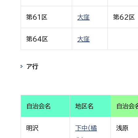
第61区
大窪
第62区
第64区
大窪
ア行
自治会名
地区名
自治会
明沢
下中（橘
浅原