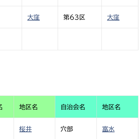
大窪
第63区
大窪
名
地区名
自治会名
地区名
桜井
穴部
富水