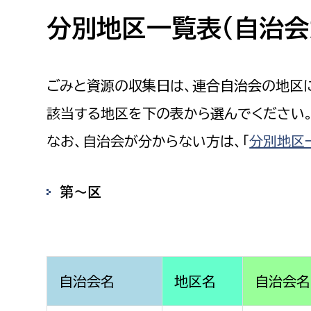
高校生・大学生など
分別地区一覧表（自治会
若者
ごみと資源の収集日は、連合自治会の地区
妊産婦
市民部
防災部
該当する地区を下の表から選んでください
地域政策課
防災対
高齢者
なお、自治会が分からない方は、「
分別地区
地域安全課
障がい者
人権・男女共同参画課
第〜区
戸籍住民課
傷病者
事業者
自治会名
地区名
自治会名
福祉健康部
子ども
労働者