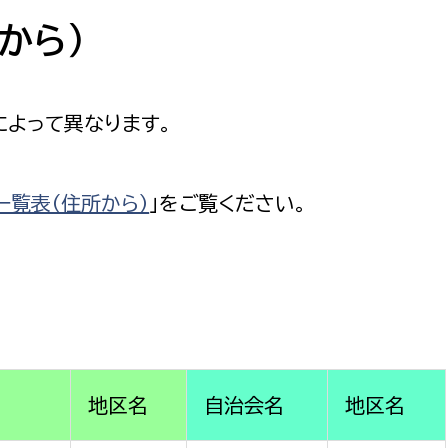
防災・安全
市税総務課
から）
市民税課
福祉・健康
資産税課
によって異なります。
環境・エネルギー
文化部
。
策課
文化政策課
地域経済
一覧表（住所から）
」をご覧ください。
生涯学習課
都市基盤
文化財課
図書館
文化・生涯学習
スポーツ課
小田原城総合管理事
市民活動・地域づくり
地区名
自治会名
地区名
若者部
経済部
行政経営