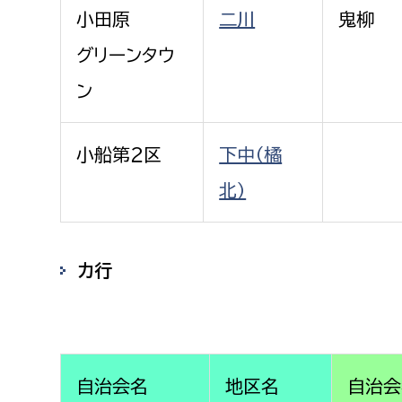
小田原
二川
鬼柳
グリーンタウ
ン
小船第２区
下中（橘
北）
カ行
自治会名
地区名
自治会