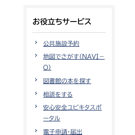
相談をしたい
お役立ちサービス
支払いをしたい
働きたい
環境部
公共施設予約
地図でさがす（NAVI－
環境政策課
遊びたい
O）
ゼロカーボン推進課
小田原のことを知りたい
環境保護課
図書館の本を探す
環境事業センター
相談をする
イベント・講座などに参加したい
安心安全ユビキタスポ
務所
まちづくりに関わりたい
ータル
都市部
電子申請・届出