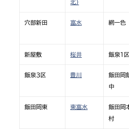
北）
穴部新田
富水
網一色
新屋敷
桜井
飯泉１
飯泉３区
豊川
飯田岡
中
飯田岡東
東富水
飯田岡
村