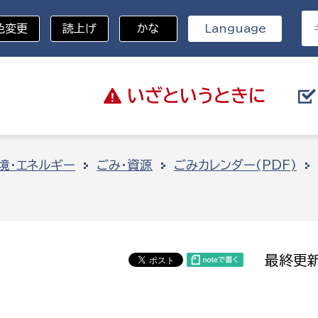
色変更
読上げ
かな
Language
いざと
いうときに
分野を選択
境・エネルギー
ごみ・資源
ごみカレンダー(PDF)
総務部
戸籍
災・ハザードマップ
避難場所
策課
総務課
税
職員課
最終更新
ネジメント課
財産管理課
教育・子育て
ル推進課
契約検査課