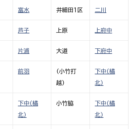
富水
井細田１区
二川
芦子
上原
上府中
片浦
大道
下府中
前羽
（小竹打
下中（橘
越）
北）
下中（橘
小竹脇
下中（橘
北）
北）