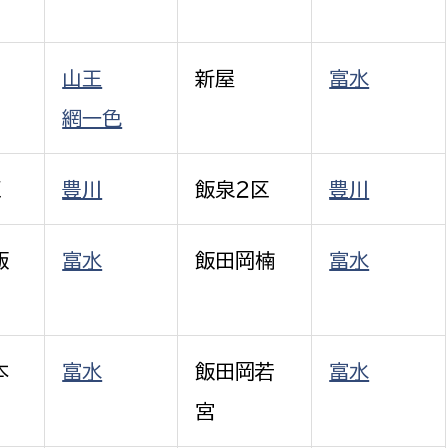
山王
新屋
富水
網一色
区
豊川
飯泉２区
豊川
飯
富水
飯田岡楠
富水
本
富水
飯田岡若
富水
宮