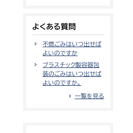
消防課
警防第1課
よくある質問
警防第2課
局
監査事務局
不燃ごみはいつ出せば
よいのですか
局
監査事務局
プラスチック製容器包
装のごみはいつ出せば
よいのですか。
一覧を見る