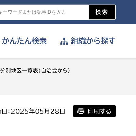
かんたん
検索
組織から
探す
目的を選択
分別地区一覧表(自治会から)
公営事業部
支援や給付を受けたい
消防
事業課
届け出や申請をしたい
日：2025年05月28日
印刷する
証明書がほしい