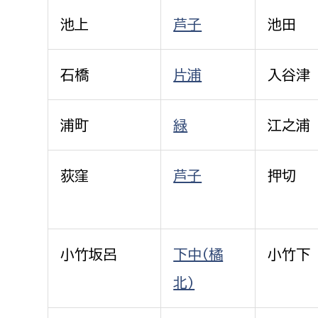
池上
芦子
池田
石橋
片浦
入谷津
浦町
緑
江之浦
荻窪
芦子
押切
小竹坂呂
下中（橘
小竹下
北）