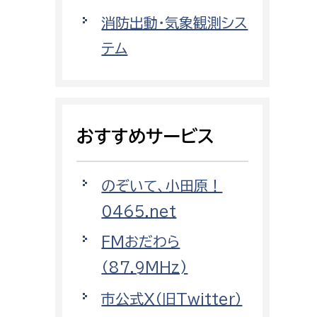
都市政策課
消防出動・気象観測シス
都市計画課
テム
地域交通課
建築指導課
開発審査課
おすすめサービス
ー
消防
のぞいて、小田原！
消防総務課
0465.net
課
予防課
FMおだわら
課
警防計画課
（87.9MHz)
救急課
市公式X（旧Twitter）
情報司令課