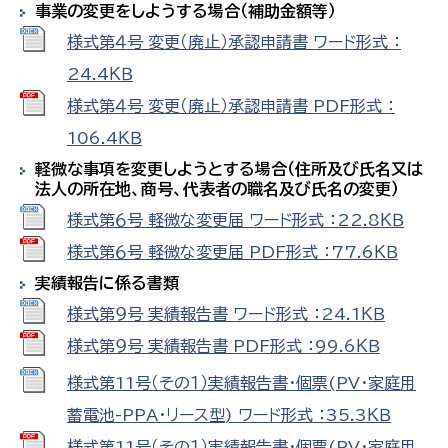
事業の変更をしようする場合（補助金額等）
様式第４号 変更（廃止）承認申請書 ワード形式 ：
24.4ＫＢ
様式第４号 変更（廃止）承認申請書 PDF形式 ：
106.4ＫＢ
軽微な事項を変更しようとする場合（住所及び氏名又は
法人の所在地、商号、代表者の職名及び氏名の変更）
様式第６号 軽微な変更届 ワード形式 ：22.8ＫＢ
様式第６号 軽微な変更届 PDF形式 ：77.6ＫＢ
実績報告に係る書類
様式第９号 実績報告書 ワード形式 ：24.1ＫＢ
様式第９号 実績報告書 PDF形式 ：99.6ＫＢ
様式第11号（その１）実績報告書・個票(PV・家庭用
蓄電池-PPA・リース型) ワード形式 ：35.3ＫＢ
様式第11号（その１）実績報告書・個票(PV・家庭用