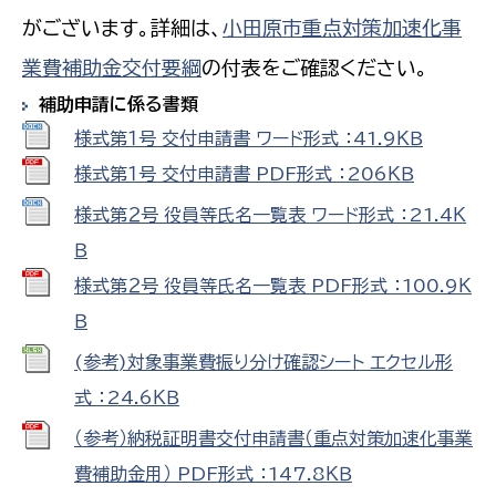
がございます。詳細は、
小田原市重点対策加速化事
業費補助金交付要綱
の付表をご確認ください。
補助申請に係る書類
様式第１号 交付申請書 ワード形式 ：41.9ＫＢ
様式第１号 交付申請書 PDF形式 ：206ＫＢ
様式第２号 役員等氏名一覧表 ワード形式 ：21.4Ｋ
Ｂ
様式第２号 役員等氏名一覧表 PDF形式 ：100.9Ｋ
Ｂ
(参考)対象事業費振り分け確認シート エクセル形
式 ：24.6ＫＢ
（参考）納税証明書交付申請書（重点対策加速化事業
費補助金用） PDF形式 ：147.8ＫＢ