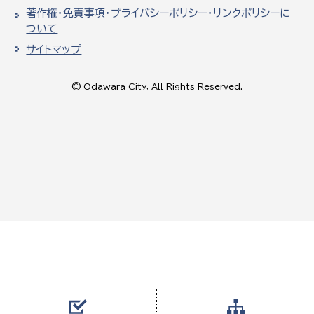
著作権・免責事項・プライバシーポリシー・リンクポリシーに
ついて
サイトマップ
© Odawara City, All Rights Reserved.
対象者を選
組織から探す
分野を選択
目的を選択