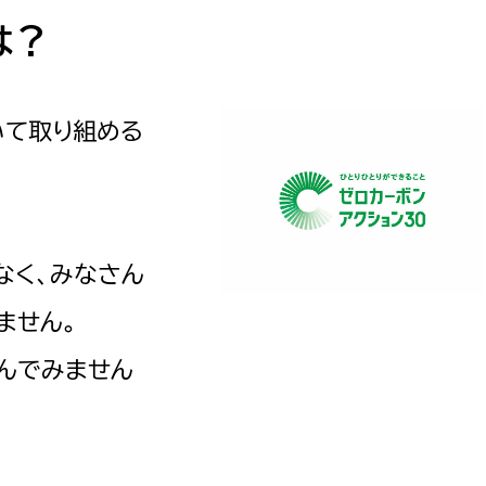
防災・安全
市税総務課
は？
市民税課
福祉・健康
資産税課
いて取り組める
環境・エネルギー
文化部
策課
文化政策課
地域経済
生涯学習課
なく、みなさん
都市基盤
文化財課
ません。
図書館
文化・生涯学習
スポーツ課
んでみません
小田原城総合管理事
市民活動・地域づくり
若者部
経済部
行政経営