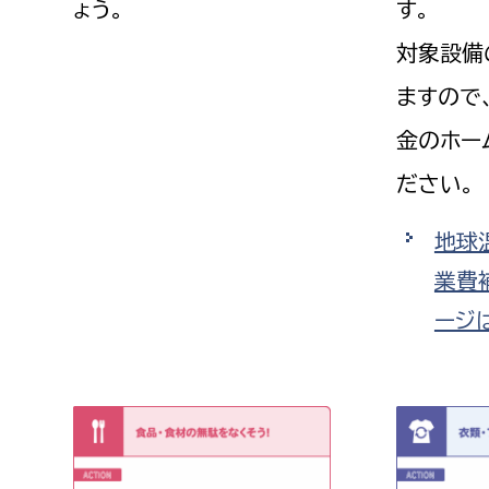
ょう。
す。
建築課
対象設備
ますので
金のホー
上下水道局
教育部
ださい。
経営総務課
教育総
地球
給排水業務課
保健給
業費
水道整備課
教育指
ージ
下水道整備課
浄水管理課
農業委員会事務局
議会局
農業委員会事務局
議会総