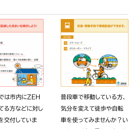
政策課
産業政策課
観光
若者支援課
観光課
農政課
消防
水産海浜課
病院
市議会
理者
市立総合医療センタ
患者サポートセンター
病院管理局：経営管理
では市内にZEH
普段車で移動している方、
病院管理局：施設用度
てる方などに対し
気分を変えて徒歩や自転
病院管理局：医事課
を交付していま
車を使ってみませんか？い