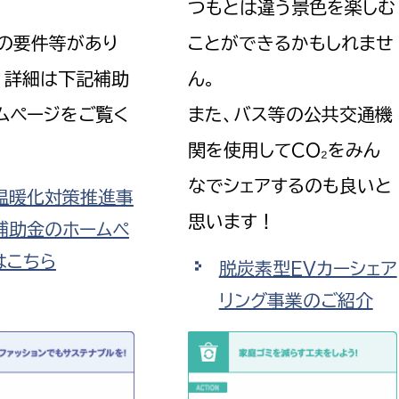
つもとは違う景色を楽しむ
の要件等があり
ことができるかもしれませ
、詳細は下記補助
ん。
ムページをご覧く
また、バス等の公共交通機
選挙管理委員会事務
関を使用してCO₂をみん
務課
選挙管理委員会事務
なでシェアするのも良いと
温暖化対策推進事
食課
思います！
補助金のホームペ
導課
はこちら
脱炭素型EVカーシェア
リング事業のご紹介
務課