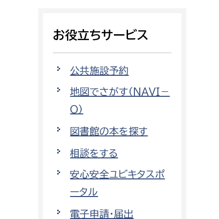
相談をしたい
お役立ちサービス
支払いをしたい
働きたい
環境部
公共施設予約
地図でさがす（NAVI－
環境政策課
遊びたい
O）
ゼロカーボン推進課
小田原のことを知りたい
環境保護課
図書館の本を探す
環境事業センター
相談をする
イベント・講座などに参加したい
安心安全ユビキタスポ
務所
まちづくりに関わりたい
ータル
都市部
電子申請・届出