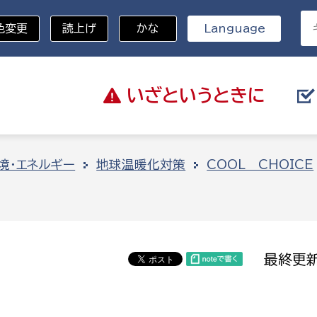
色変更
読上げ
かな
Language
いざと
いうときに
分野を選択
境・エネルギー
地球温暖化対策
COOL CHOICE
総務部
戸籍
災・ハザードマップ
避難場所
策課
総務課
税
職員課
最終更新
ネジメント課
財産管理課
教育・子育て
ル推進課
契約検査課