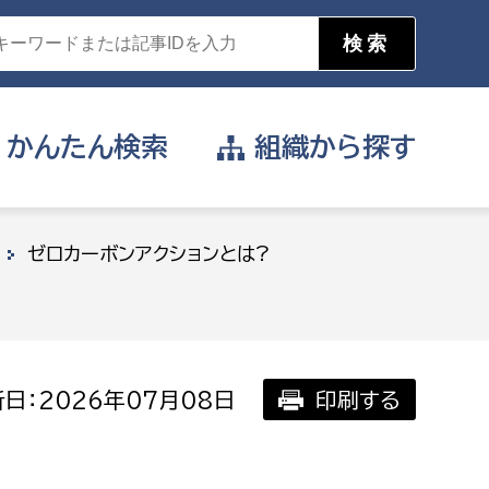
かんたん
検索
組織から
探す
目的を選択
ゼロカーボンアクションとは?
公営事業部
支援や給付を受けたい
消防
事業課
届け出や申請をしたい
日：2026年07月08日
印刷する
証明書がほしい