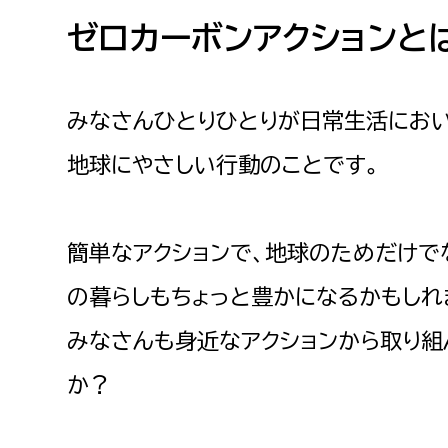
高校生・大学生など
ゼロカーボンアクションと
若者
みなさんひとりひとりが日常生活にお
妊産婦
市民部
防災部
地球にやさしい行動のことです。
地域政策課
防災対
高齢者
地域安全課
簡単なアクションで、地球のためだけで
障がい者
人権・男女共同参画課
戸籍住民課
の暮らしもちょっと豊かになるかもしれ
傷病者
みなさんも身近なアクションから取り組
事業者
か？
福祉健康部
子ども
労働者