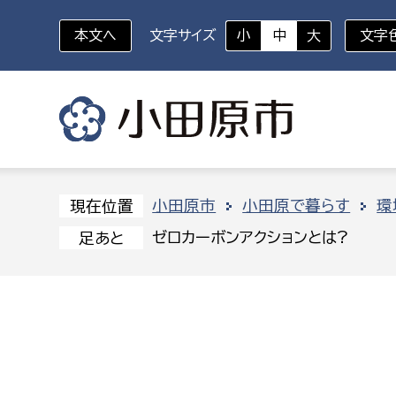
本文へ
文字サイズ
小
中
大
文字
いざというときに
対象者を選択
組織から探す
小田原市
小田原で暮らす
環
現在位置
ゼロカーボンアクションとは?
足あと
部に属さない室
企画部
新生児・乳幼児
休日救急外来
防
秘書室
企画政
幼稚園児・保育園児
広報広聴室
財政課
コンプライアンス推進室
資産マ
小・中学生
デジタ