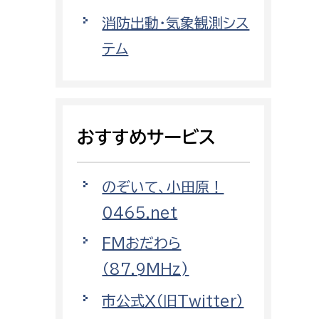
都市政策課
消防出動・気象観測シス
都市計画課
テム
地域交通課
建築指導課
開発審査課
おすすめサービス
ー
消防
のぞいて、小田原！
消防総務課
0465.net
課
予防課
FMおだわら
課
警防計画課
（87.9MHz)
救急課
市公式X（旧Twitter）
情報司令課