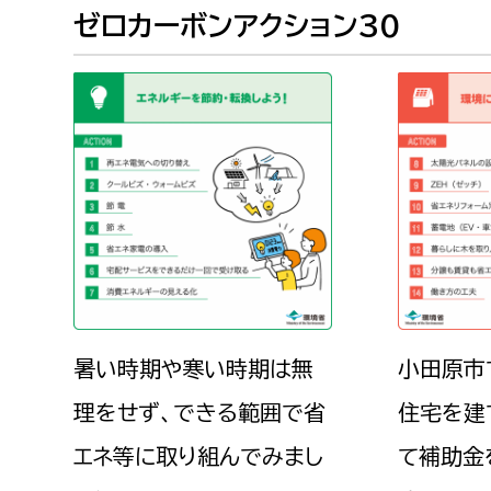
福祉政策課
子ども
ゼロカーボンアクション30
求職者
生活援護課
子ども
高齢介護課
保育課
外国人
障がい福祉課
保険課
ペット
健康づくり課
建設部
会計管
建設政策課
出納室
国県事業推進課
暑い時期や寒い時期は無
小田原市
土木管理課
理をせず、できる範囲で省
住宅を建
道水路整備課
エネ等に取り組んでみまし
て補助金
みどり公園課