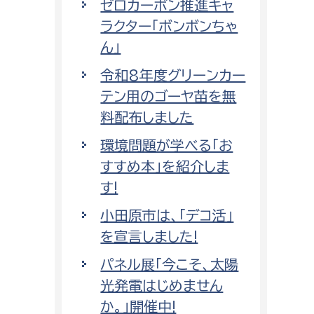
ゼロカーボン推進キャ
ラクター「ボンボンちゃ
ん」
令和8年度グリーンカー
テン用のゴーヤ苗を無
料配布しました
環境問題が学べる「お
すすめ本」を紹介しま
す!
小田原市は、「デコ活」
を宣言しました!
パネル展「今こそ、太陽
光発電はじめません
か。」開催中!