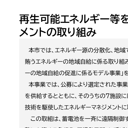
高校生・大学生など
再生可能エネルギー等
若者
メントの取り組み
妊産婦
市民部
防災部
本市では、エネルギー源の分散化、地域
地域政策課
防災対
高齢者
賄うエネルギーの地域自給に係る取り組み
地域安全課
障がい者
ーの地域自給の促進に係るモデル事業」を
人権・男女共同参画課
本事業では、公募により選定された事業
戸籍住民課
傷病者
を供給するとともに、そのうちの７施設に
事業者
技術を駆使したエネルギーマネジメントに
福祉健康部
この取組は、蓄電池を一斉に遠隔制御す
子ども
労働者