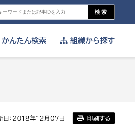
かんたん
検索
組織から
探す
目的を選択
公営事業部
支援や給付を受けたい
消防
事業課
届け出や申請をしたい
日：2018年12月07日
印刷する
証明書がほしい