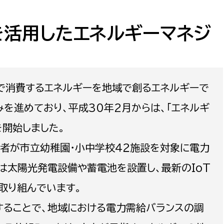
防災・安全
市税総務課
市民税課
を活用したエネルギーマネジ
福祉・健康
資産税課
環境・エネルギー
文化部
で消費するエネルギーを地域で創るエネルギーで
策課
文化政策課
地域経済
を進めており、平成30年2月からは、「エネルギ
生涯学習課
開始しました。
都市基盤
文化財課
者が市立幼稚園・小中学校４２施設を対象に電力
図書館
文化・生涯学習
スポーツ課
は太陽光発電設備や蓄電池を設置し、最新のIoT
小田原城総合管理事
市民活動・地域づくり
取り組んでいます。
ることで、地域における電力需給バランスの調
若者部
経済部
行政経営