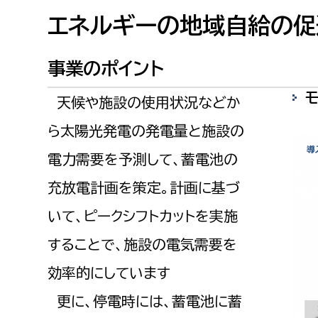
建築課
エネルギーの地域自給の促
事業のポイント
上下水道局
教育部
天候や施設の使用状況などか
ら太陽光発電の発電量と施設の
経営総務課
教育総
電力需要を予測して、蓄電池の
給排水業務課
保健給
水道整備課
教育指
充放電計画を策定。計画に基づ
下水道整備課
いて、ピークシフトカットを実施
浄水管理課
することで、施設の電気需要を
農業委員会事務局
議会局
効率的にしています
更に、停電時には、蓄電池に蓄
農業委員会事務局
議会総