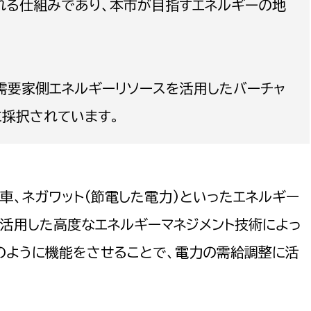
ばれる仕組みであり、本市が目指すエネルギーの地
政策課
産業政策課
観光
若者支援課
観光課
農政課
消防
水産海浜課
需要家側エネルギーリソースを活用したバーチャ
病院
に採択されています。
市議会
理者
市立総合医療センタ
車、ネガワット(節電した電力)といったエネルギー
患者サポートセンター
)を活用した高度なエネルギーマネジメント技術によっ
病院管理局：経営管理
のように機能をさせることで、電力の需給調整に活
病院管理局：施設用度
病院管理局：医事課