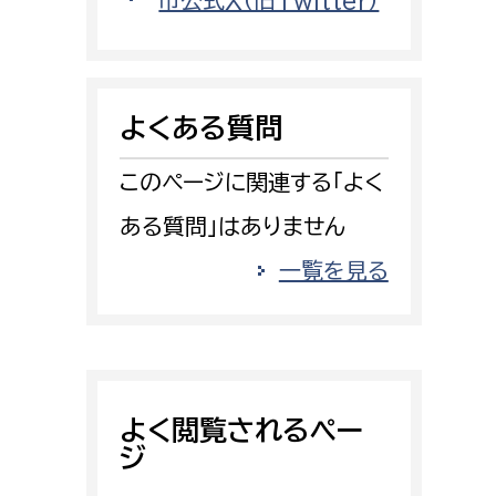
市公式X（旧Twitter）
消防課
警防第1課
警防第2課
よくある質問
局
監査事務局
このページに関連する「よく
局
監査事務局
ある質問」はありません
一覧を見る
よく閲覧されるペー
ジ