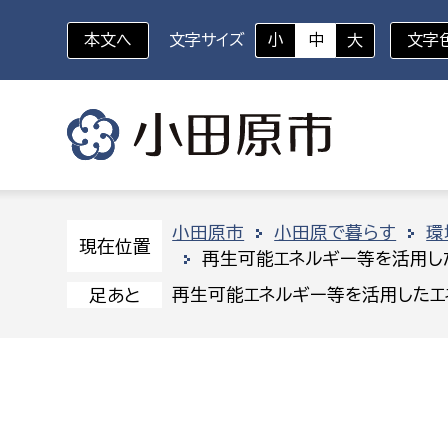
本文へ
文字サイズ
小
中
大
文字
いざというときに
対象者を選択
組織から探す
小田原市
小田原で暮らす
環
現在位置
再生可能エネルギー等を活用し
部に属さない室
企画部
新生児・乳幼児
再生可能エネルギー等を活用したエ
足あと
休日救急外来
防
秘書室
企画政
幼稚園児・保育園児
広報広聴室
財政課
コンプライアンス推進室
資産マ
小・中学生
デジタ