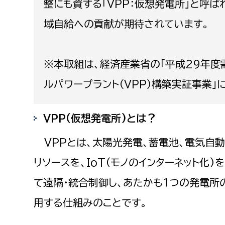
整にも資する「VPP：仮想発電所」と呼
福祉政策課
子ども
求職者
域自給への貢献が期待されています。
生活援護課
子ども
高齢介護課
保育課
外国人
障がい福祉課
※本取組は、経済産業省の「平成29年度
保険課
ペット
ルパワープラント（VPP）構築実証事業」
健康づくり課
VPP(仮想発電所)とは？
建設部
会計管
VPPとは、太陽光発電、蓄電池、電気自動
建設政策課
出納室
リソースを、IoT(モノのインターネット化
国県事業推進課
土木管理課
て遠隔・統合制御し、あたかも１つの発電所
道水路整備課
用する仕組みのことです。
みどり公園課