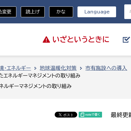
色変更
読上げ
かな
Language
いざと
いうときに
分野を選択
境・エネルギー
地球温暖化対策
市有施設への導入
たエネルギーマネジメントの取り組み
総務部
戸籍
ネルギーマネジメントの取り組み
災・ハザードマップ
避難場所
策課
総務課
税
職員課
最終更新
ネジメント課
財産管理課
教育・子育て
ル推進課
契約検査課