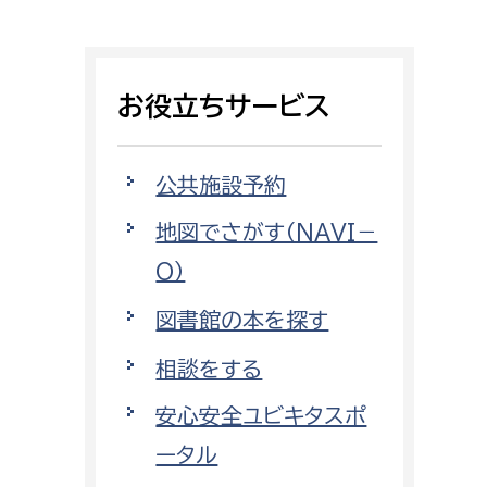
相談をしたい
支払いをしたい
お役立ちサービス
働きたい
環境部
公共施設予約
環境政策課
遊びたい
地図でさがす（NAVI－
ゼロカーボン推進課
O）
小田原のことを知りたい
環境保護課
図書館の本を探す
環境事業センター
イベント・講座などに参加したい
相談をする
務所
まちづくりに関わりたい
安心安全ユビキタスポ
都市部
ータル