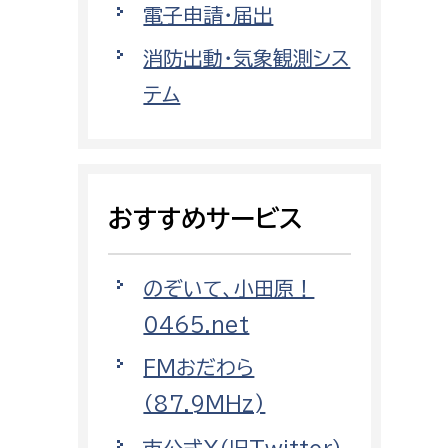
電子申請・届出
都市政策課
都市計画課
消防出動・気象観測シス
地域交通課
テム
建築指導課
開発審査課
おすすめサービス
ー
消防
のぞいて、小田原！
消防総務課
0465.net
課
予防課
課
警防計画課
FMおだわら
救急課
（87.9MHz)
情報司令課