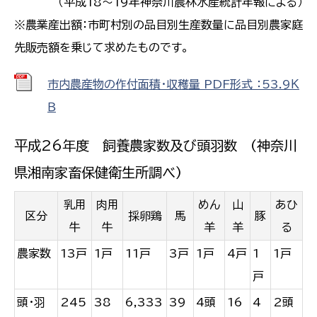
（平成18〜19年神奈川農林水産統計年報による）
※農業産出額：市町村別の品目別生産数量に品目別農家庭
先販売額を乗じて求めたものです。
市内農産物の作付面積・収穫量 PDF形式 ：53.9Ｋ
Ｂ
平成26年度 飼養農家数及び頭羽数 (神奈川
県湘南家畜保健衛生所調べ)
乳用
肉用
めん
山
あひ
区分
採卵鶏
馬
豚
牛
牛
羊
羊
る
農家数
13戸
1戸
11戸
3戸
1戸
4戸
1
1戸
戸
頭・羽
245
38
6,333
39
4頭
16
4
2頭