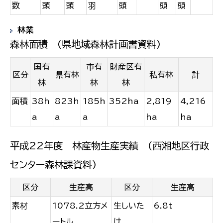
数
頭
頭
羽
頭
頭
頭
林業
森林面積 (県地域森林計画書資料)
国有
市有
財産区有
区分
県有林
私有林
計
林
林
林
面積
38h
823h
185h
352ha
2,819
4,216
a
a
a
ha
ha
平成22年度 林産物生産実績 (西湘地区行政
センター森林課資料)
区分
生産高
区分
生産高
素材
1078.2立方メ
生しいた
6.8t
ートル
け