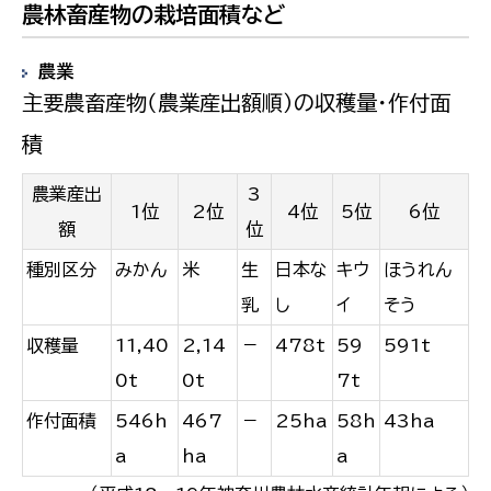
農林畜産物の栽培面積など
農業
主要農畜産物（農業産出額順）の収穫量・作付面
積
農業産出
3
1位
2位
4位
5位
6位
額
位
種別区分
みかん
米
生
日本な
キウ
ほうれん
乳
し
イ
そう
収穫量
11,40
2,14
－
478t
59
591t
0t
0t
7t
作付面積
546h
467
－
25ha
58h
43ha
a
ha
a