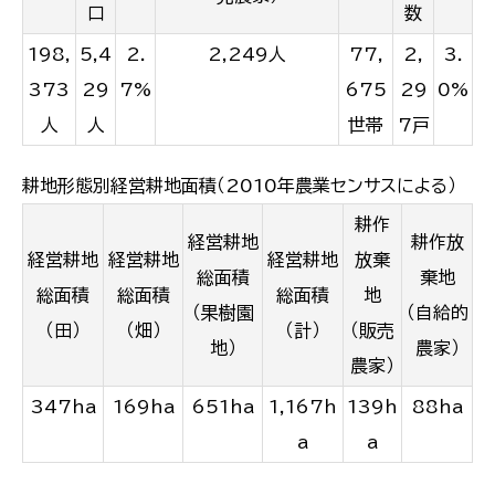
口
数
198,
5,4
2.
2,249人
77,
2,
3.
373
29
7%
675
29
0%
人
人
世帯
7戸
耕地形態別経営耕地面積（2010年農業センサスによる）
耕作
経営耕地
耕作放
経営耕地
経営耕地
経営耕地
放棄
総面積
棄地
総面積
総面積
総面積
地
（果樹園
（自給的
（田）
（畑）
（計）
（販売
地）
農家）
農家）
347ha
169ha
651ha
1,167h
139h
88ha
a
a