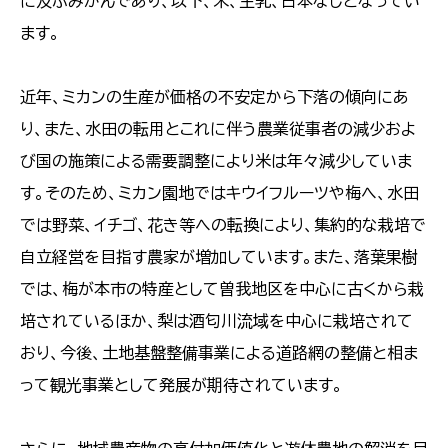
に及ぶみかんであり、以下、米、生乳、日本なしとなってい
ます。
近年、ミカンの生産が価格の不安定から下落の傾向にあ
り、また、水田の転用とこれに伴う農業従事者の減少およ
び国の施策による需要調整により米は年々減少していま
す。そのため、ミカン園地ではキウイフルーツや梅へ、水田
では野菜、イチゴ、花き等への転換により、集約的な栽培で
自立経営を目指す農家が増加しています。また、落葉果樹
では、梅が本市の特産として曽我地区を中心に古くから栽
培されているほか、梨は酒匂川流域を中心に栽培されて
おり、今後、土地基盤整備事業による道路網の整備と相ま
って観光事業として発展が期待されています。