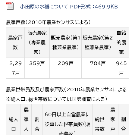
小田原の水稲について PDF形式 ：469.9ＫＢ
農家戸数（2010年農業センサスによる）
販売農家
自給
農家戸
販売農家（第1
販売農家（第2
（専業農
的農
数
種兼業農家）
種兼業農家）
家）
家
2,29
359戸
209戸
784戸
945
7戸
戸
農業世帯員数及び農家戸数（2010年農業センサスによる
※総人口、総世帯数については国勢調査による）
農
農
60日以上自営農業に
総人
家
割
総世
家
割
従事した世帯員数（販
口
人
合
帯数
戸
合
売農家）