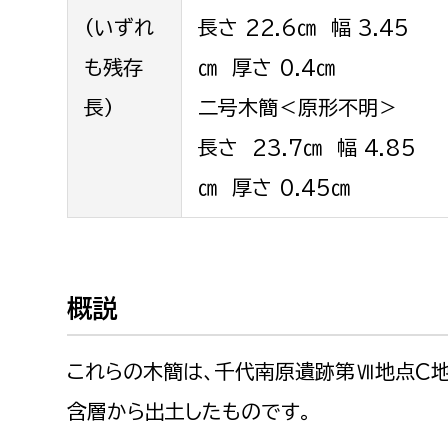
福祉政策課
子ども
（いずれ
長さ 22.6㎝ 幅 3.45
求職者
生活援護課
子ども
も残存
㎝ 厚さ 0.4㎝
高齢介護課
保育課
外国人
長）
二号木簡＜原形不明＞
障がい福祉課
長さ 23.7㎝ 幅 4.85
保険課
ペット
㎝ 厚さ 0.45㎝
健康づくり課
建設部
会計管
建設政策課
出納室
概説
国県事業推進課
土木管理課
これらの木簡は、千代南原遺跡第Ⅶ地点C
道水路整備課
含層から出土したものです。
みどり公園課