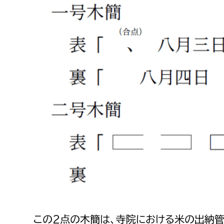
建築課
上下水道局
教育部
経営総務課
教育総
給排水業務課
保健給
水道整備課
教育指
下水道整備課
浄水管理課
農業委員会事務局
議会局
農業委員会事務局
議会総
この2点の木簡は、寺院における米の出納