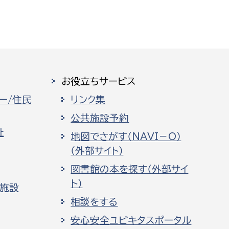
お役立ちサービス
ー/住民
リンク集
公共施設予約
祉
地図でさがす（NAVI－O）
（外部サイト）
図書館の本を探す（外部サイ
ト）
化施設
相談をする
安心安全ユビキタスポータル