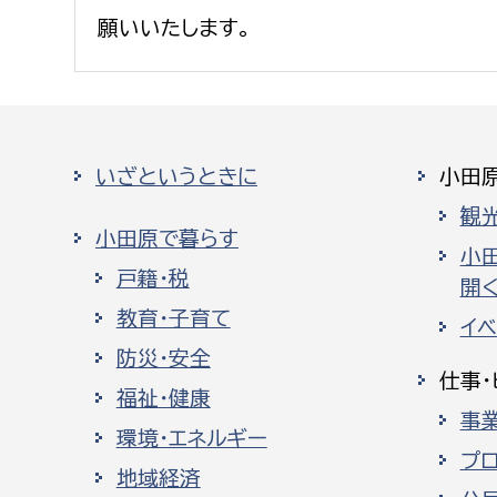
願いいたします。
いざというときに
小田
観
小田原で暮らす
小
戸籍・税
開く
教育・子育て
イ
防災・安全
仕事・
福祉・健康
事
環境・エネルギー
プ
地域経済