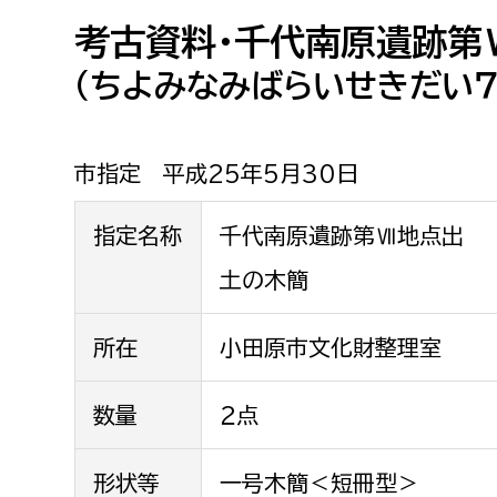
高校生・大学生など
考古資料・千代南原遺跡第
（ちよみなみばらいせきだい７
若者
妊産婦
市民部
防災部
市指定 平成25年5月30日
地域政策課
防災対
高齢者
指定名称
千代南原遺跡第Ⅶ地点出
地域安全課
土の木簡
障がい者
人権・男女共同参画課
戸籍住民課
所在
小田原市文化財整理室
傷病者
事業者
数量
２点
福祉健康部
子ども
労働者
形状等
一号木簡＜短冊型＞