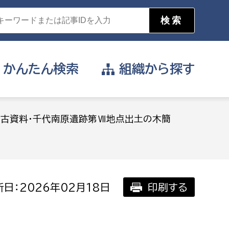
かんたん
検索
組織から
探す
目的を選択
考古資料・千代南原遺跡第Ⅶ地点出土の木簡
公営事業部
支援や給付を受けたい
消防
事業課
届け出や申請をしたい
日：2026年02月18日
印刷する
証明書がほしい