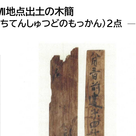
防災・安全
市税総務課
Ⅶ地点出土の木簡
市民税課
ちてんしゅつどのもっかん）2点
福祉・健康
資産税課
環境・エネルギー
文化部
策課
文化政策課
地域経済
生涯学習課
都市基盤
文化財課
図書館
文化・生涯学習
スポーツ課
小田原城総合管理事
市民活動・地域づくり
若者部
経済部
行政経営