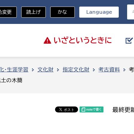
色変更
読上げ
かな
Language
いざと
いうときに
分野を選択
化・生涯学習
文化財
指定文化財
考古資料
出土の木簡
総務部
戸籍
災・ハザードマップ
避難場所
策課
総務課
税
職員課
最終更新
ネジメント課
財産管理課
教育・子育て
ル推進課
契約検査課