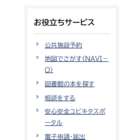
相談をしたい
お役立ちサービス
支払いをしたい
働きたい
環境部
公共施設予約
地図でさがす（NAVI－
環境政策課
遊びたい
O）
ゼロカーボン推進課
小田原のことを知りたい
環境保護課
図書館の本を探す
環境事業センター
相談をする
イベント・講座などに参加したい
安心安全ユビキタスポ
務所
まちづくりに関わりたい
ータル
都市部
電子申請・届出