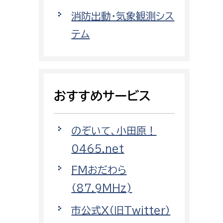
都市政策課
消防出動・気象観測シス
都市計画課
テム
地域交通課
建築指導課
開発審査課
おすすめサービス
ー
消防
のぞいて、小田原！
消防総務課
0465.net
課
予防課
FMおだわら
課
警防計画課
（87.9MHz)
救急課
市公式X（旧Twitter）
情報司令課