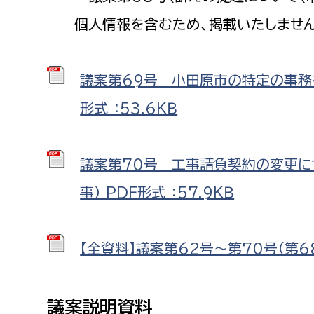
個人情報を含むため、掲載いたしませ
議案第69号 小田原市の特定の事務
形式 ：53.6ＫＢ
議案第70号 工事請負契約の変更に
事） PDF形式 ：57.9ＫＢ
【全資料】議案第62号～第70号（第68
議案説明資料