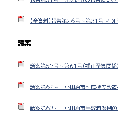
建築課
【全資料】報告第26号～第31号 PDF形
上下水道局
教育部
議案
経営総務課
教育総
給排水業務課
保健給
議案第57号～第61号（補正予算関係） 
水道整備課
教育指
下水道整備課
浄水管理課
議案第62号 小田原市附属機関設置条
農業委員会事務局
議会局
議案第63号 小田原市手数料条例の一部
農業委員会事務局
議会総