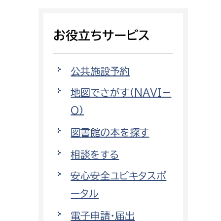
相談をしたい
お役立ちサービス
支払いをしたい
働きたい
環境部
公共施設予約
地図でさがす（NAVI－
環境政策課
遊びたい
O）
ゼロカーボン推進課
小田原のことを知りたい
環境保護課
図書館の本を探す
環境事業センター
相談をする
イベント・講座などに参加したい
安心安全ユビキタスポ
務所
まちづくりに関わりたい
ータル
都市部
電子申請・届出