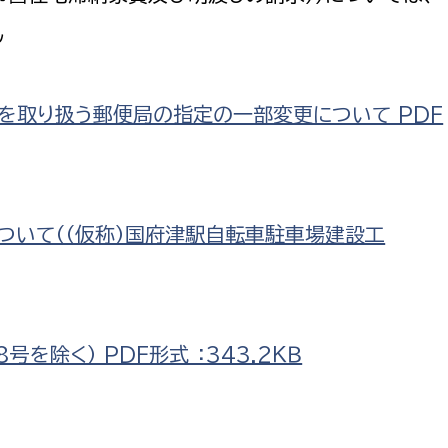
ん
を取り扱う郵便局の指定の一部変更について PDF
ついて（（仮称）国府津駅自転車駐車場建設工
号を除く） PDF形式 ：343.2ＫＢ