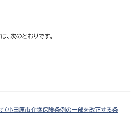
防災・安全
市税総務課
市民税課
福祉・健康
資産税課
は、次のとおりです。
環境・エネルギー
文化部
策課
文化政策課
地域経済
生涯学習課
都市基盤
文化財課
図書館
文化・生涯学習
スポーツ課
小田原城総合管理事
市民活動・地域づくり
て（小田原市介護保険条例の一部を改正する条
若者部
経済部
行政経営