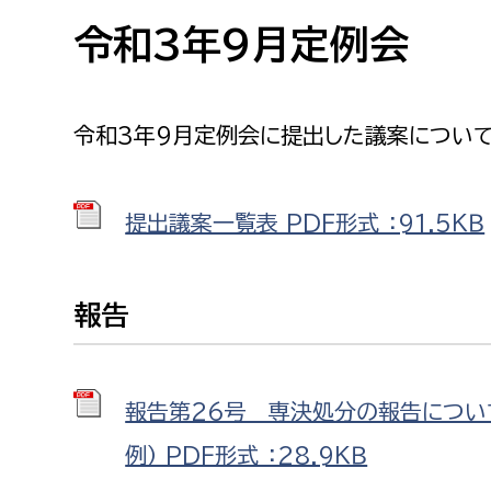
高校生・大学生など
令和3年9月定例会
若者
令和3年9月定例会に提出した議案について
妊産婦
市民部
防災部
地域政策課
防災対
高齢者
提出議案一覧表 PDF形式 ：91.5ＫＢ
地域安全課
障がい者
人権・男女共同参画課
報告
戸籍住民課
傷病者
事業者
報告第26号 専決処分の報告につい
例） PDF形式 ：28.9ＫＢ
福祉健康部
子ども
労働者