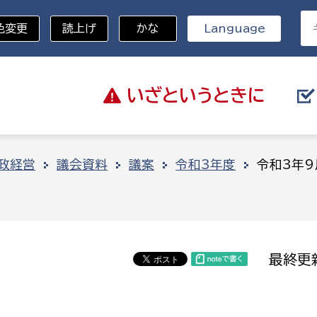
色変更
読上げ
かな
Language
いざと
いうときに
分野を選択
政経営
議会資料
議案
令和3年度
令和3年
総務部
戸籍
災・ハザードマップ
避難場所
策課
総務課
税
職員課
最終更新
ネジメント課
財産管理課
教育・子育て
ル推進課
契約検査課