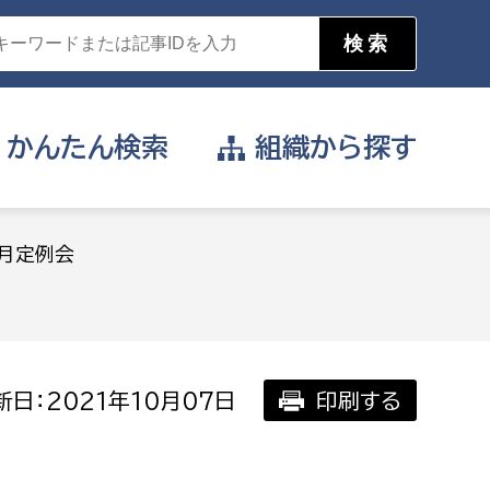
かんたん
検索
組織から
探す
目的を選択
9月定例会
公営事業部
支援や給付を受けたい
消防
事業課
届け出や申請をしたい
日：2021年10月07日
印刷する
証明書がほしい