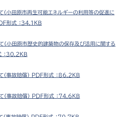
政策課
産業政策課
観光
て（小田原市再生可能エネルギーの利用等の促進に
若者支援課
観光課
形式 ：34.1ＫＢ
農政課
消防
水産海浜課
病院
て（小田原市歴史的建築物の保存及び活用に関する
：30.2ＫＢ
市議会
理者
市立総合医療センタ
事故賠償） PDF形式 ：86.2ＫＢ
患者サポートセンター
病院管理局：経営管理
病院管理局：施設用度
事故賠償） PDF形式 ：74.6ＫＢ
病院管理局：医事課
事故賠償） PDF形式 ：70.7ＫＢ