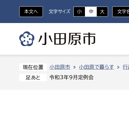
本文へ
文字サイズ
小
中
大
文字
いざというときに
対象者を選択
組織から探す
小田原市
小田原で暮らす
行
現在位置
令和3年9月定例会
足あと
部に属さない室
企画部
新生児・乳幼児
休日救急外来
防
秘書室
企画政
幼稚園児・保育園児
広報広聴室
財政課
コンプライアンス推進室
資産マ
小・中学生
デジタ