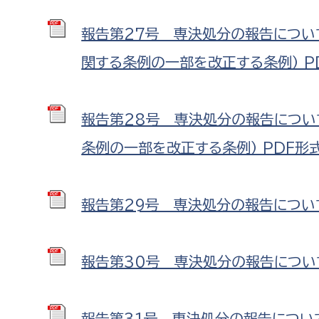
福祉政策課
子ども
求職者
報告第27号 専決処分の報告につい
生活援護課
子ども
関する条例の一部を改正する条例） PDF
高齢介護課
保育課
外国人
障がい福祉課
保険課
ペット
報告第28号 専決処分の報告につい
健康づくり課
条例の一部を改正する条例） PDF形式 
建設部
会計管
報告第29号 専決処分の報告について（
建設政策課
出納室
国県事業推進課
土木管理課
報告第30号 専決処分の報告について（
道水路整備課
みどり公園課
報告第31号 専決処分の報告について（