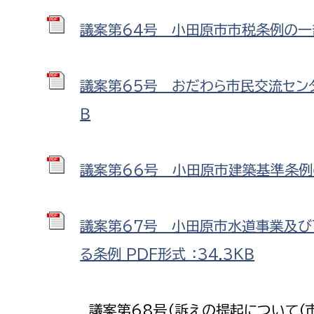
議案第64号 小田原市市税条例の一部を
議案第65号 おだわら市民交流センタ
Ｂ
議案第66号 小田原市建築基準条例の
議案第67号 小田原市水道事業及
る条例 PDF形式 ：34.3ＫＢ
議案第68号（訴えの提起について（市営