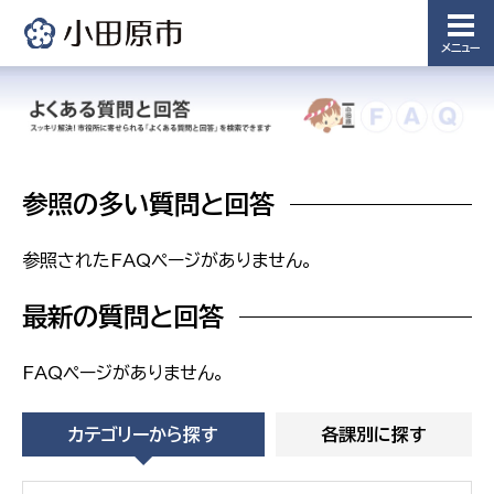
備課
浄水管理
メニュー
課
農業委
議会局
員会事
務局
議会総務
課
参照の多い質問と回答
農業委員
会事務局
参照されたFAQページがありません。
最新の質問と回答
FAQページがありません。
カテゴリーから探す
各課別に探す