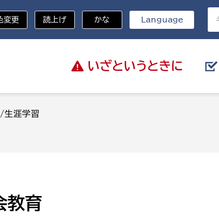
色変更
読上げ
かな
Language
いざと
いうときに
分野を選択
/生涯学習
総務部
戸籍
災・ハザードマップ
避難場所
策課
総務課
税
職員課
ネジメント課
財産管理課
会教育
教育・子育て
ル推進課
契約検査課