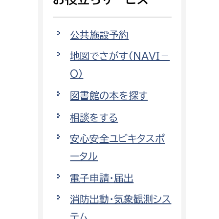
相談をしたい
公共施設予約
支払いをしたい
地図でさがす（NAVI－
働きたい
環境部
O）
環境政策課
図書館の本を探す
遊びたい
ゼロカーボン推進課
相談をする
小田原のことを知りたい
環境保護課
安心安全ユビキタスポ
環境事業センター
イベント・講座などに参加したい
ータル
電子申請・届出
務所
まちづくりに関わりたい
消防出動・気象観測シス
都市部
テム