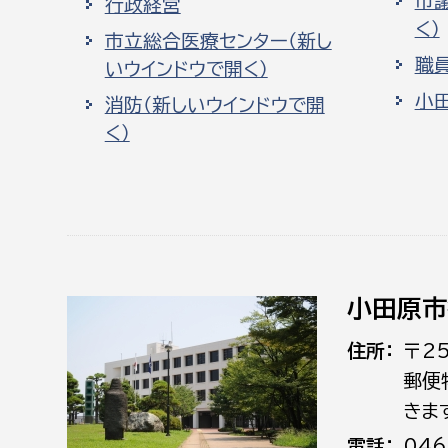
市
行政経営
く）
市立総合医療センター（新し
職
いウインドウで開く）
小
消防（新しいウインドウで開
く）
小田原市
住所
〒2
郵便
きま
電話
046