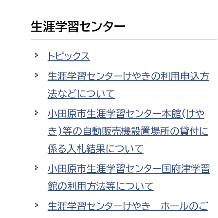
防災・安全
市税総務課
生涯学習センター
市民税課
福祉・健康
資産税課
トピックス
環境・エネルギー
文化部
生涯学習センターけやきの利用申込方
策課
文化政策課
法などについて
地域経済
生涯学習課
小田原市生涯学習センター本館(けや
都市基盤
文化財課
き)等の自動販売機設置場所の貸付に
図書館
係る入札結果について
文化・生涯学習
スポーツ課
小田原市生涯学習センター国府津学習
小田原城総合管理事
市民活動・地域づくり
館の利用方法等について
若者部
経済部
生涯学習センターけやき ホールのご
行政経営