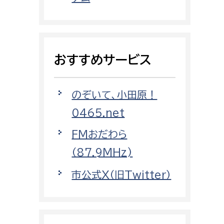
都市政策課
都市計画課
地域交通課
おすすめサービス
建築指導課
開発審査課
のぞいて、小田原！
0465.net
ー
消防
FMおだわら
消防総務課
（87.9MHz)
課
予防課
市公式X（旧Twitter）
課
警防計画課
救急課
情報司令課