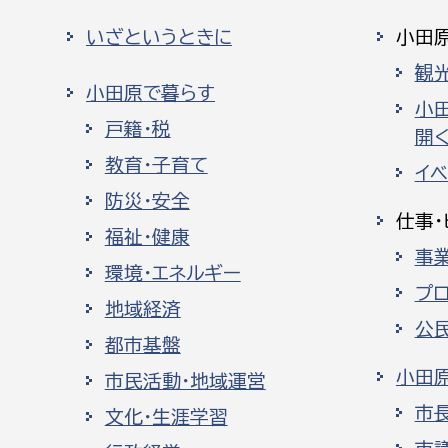
いざというときに
小田
観
小田原で暮らす
小
戸籍・税
開く
教育・子育て
イ
防災・安全
仕事・
福祉・健康
事
環境・エネルギー
プ
地域経済
公
都市基盤
小田
市民活動・地域運営
市
文化・生涯学習