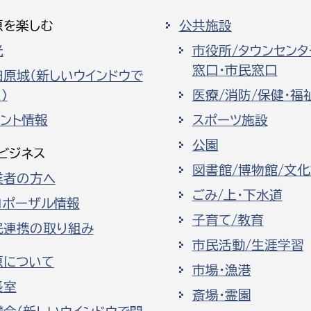
原を楽しむ
公共施設
光
市役所/タウンセンタ
窓口・市民窓口
田原城（新しいウインドウで
）
医療/消防/保健・福
ベント情報
スポーツ施設
公園
ビジネス
図書館/博物館/文
業者の方へ
ごみ/上・下水道
ロポーザル情報
子育て/教育
民連携の取り組み
市民活動/生涯学習
原について
市場・漁港
長室
斎場・霊園