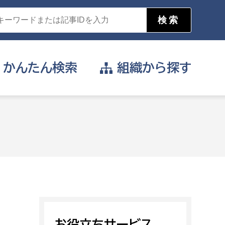
かんたん
検索
組織から
探す
目的を選択
公営事業部
支援や給付を受けたい
消防
事業課
届け出や申請をしたい
証明書がほしい
お役立ちサービス