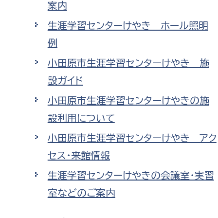
案内
政策課
産業政策課
観光
生涯学習センターけやき ホール照明
若者支援課
観光課
例
農政課
消防
水産海浜課
小田原市生涯学習センターけやき 施
病院
設ガイド
小田原市生涯学習センターけやきの施
市議会
設利用について
理者
市立総合医療センタ
小田原市生涯学習センターけやき アク
患者サポートセンター
セス・来館情報
病院管理局：経営管理
生涯学習センターけやきの会議室・実習
病院管理局：施設用度
室などのご案内
病院管理局：医事課