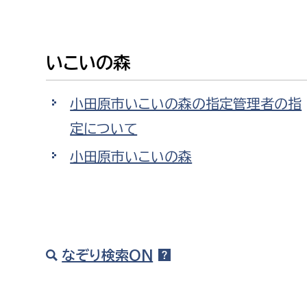
建築課
いこいの森
上下水道局
教育部
小田原市いこいの森の指定管理者の指
定について
経営総務課
教育総
給排水業務課
保健給
小田原市いこいの森
水道整備課
教育指
下水道整備課
浄水管理課
なぞり検索ON
農業委員会事務局
議会局
農業委員会事務局
議会総