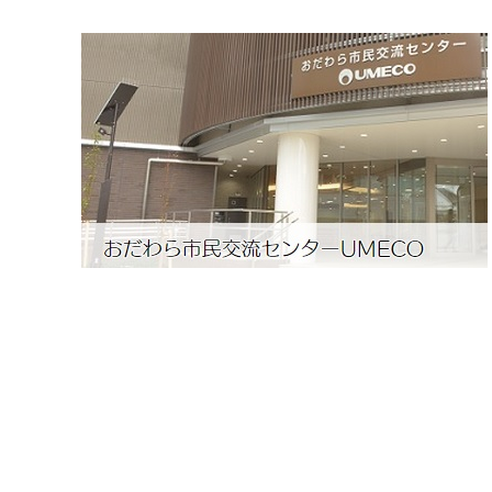
高校生・大学生など
若者
妊産婦
市民部
防災部
地域政策課
防災対
高齢者
地域安全課
障がい者
人権・男女共同参画課
戸籍住民課
傷病者
事業者
福祉健康部
子ども
労働者