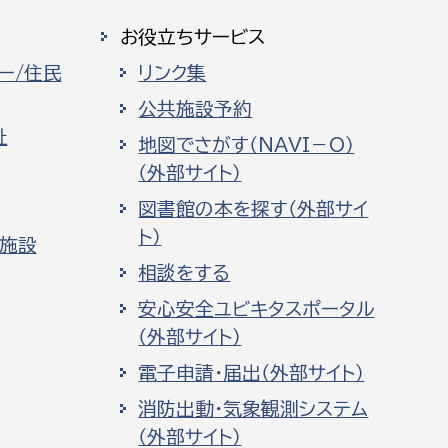
お役立ちサービス
ー/住民
リンク集
公共施設予約
祉
地図でさがす（NAVI－O）
（外部サイト）
図書館の本を探す（外部サイ
ト）
化施設
相談をする
安心安全ユビキタスポータル
（外部サイト）
電子申請・届出（外部サイト）
消防出動・気象観測システム
（外部サイト）