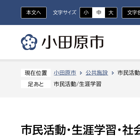
本文へ
文字サイズ
小
中
大
文字
いざというときに
対象者を選択
組織から探す
小田原市
公共施設
市民活動
現在位置
市民活動/生涯学習
足あと
部に属さない室
企画部
新生児・乳幼児
休日救急外来
防
秘書室
企画政
幼稚園児・保育園児
広報広聴室
財政課
コンプライアンス推進室
資産マ
市民活動・生涯学習・社
小・中学生
デジタ