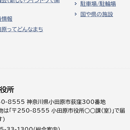
議会（新しいウインドウで開
駐車場/駐輪場
国や県の施設
員情報
田原ってどんなまち
役所
50-8555 神奈川県小田原市荻窪300番地
物は「〒250-8555 小田原市役所○○課（室）」で届
す）
5-33-1300（総合案内）