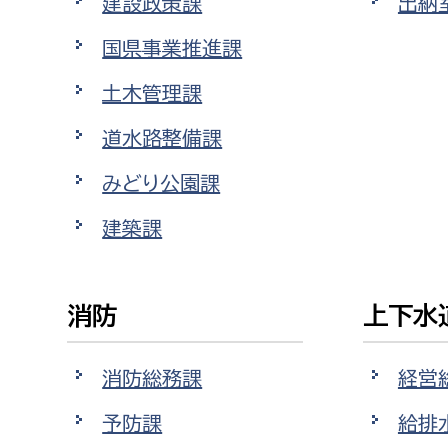
建設政策課
出納
国県事業推進課
土木管理課
道水路整備課
みどり公園課
建築課
消防
上下水
消防総務課
経営
予防課
給排