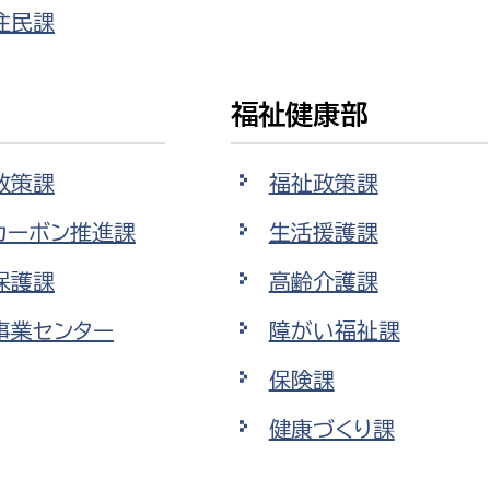
住民課
福祉健康部
選挙管理委員会事務
政策課
福祉政策課
務課
選挙管理委員会事務
カーボン推進課
生活援護課
食課
保護課
高齢介護課
導課
事業センター
障がい福祉課
保険課
健康づくり課
務課