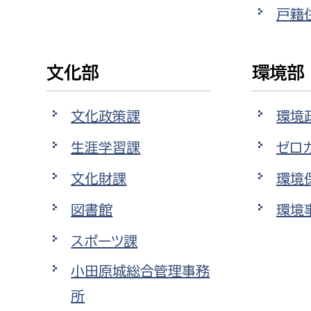
建築課
戸籍
文化部
環境部
上下水道局
教育部
文化政策課
環境
経営総務課
教育総
生涯学習課
ゼロ
給排水業務課
保健給
文化財課
環境
水道整備課
教育指
下水道整備課
図書館
環境
浄水管理課
スポーツ課
農業委員会事務局
議会局
小田原城総合管理事務
所
農業委員会事務局
議会総