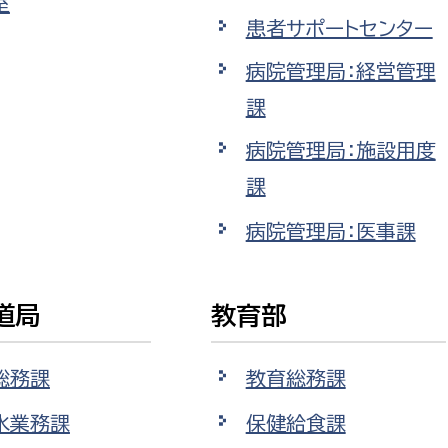
室
患者サポートセンター
病院管理局：経営管理
課
病院管理局：施設用度
課
病院管理局：医事課
道局
教育部
総務課
教育総務課
水業務課
保健給食課