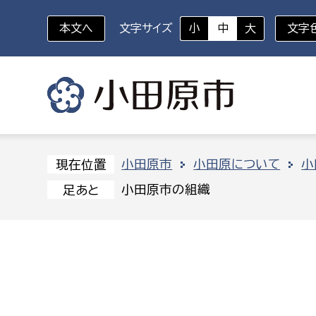
本文へ
文字サイズ
小
中
大
文字
いざというときに
対象者を選択
組織から探す
小田原市
小田原について
小
現在位置
小田原市の組織
足あと
部に属さない室
企画部
新生児・乳幼児
休日救急外来
防
秘書室
企画政
幼稚園児・保育園児
広報広聴室
財政課
コンプライアンス推進室
資産マ
小・中学生
デジタ