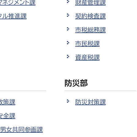
マネジメント課
財産管理課
政策課
産業政策課
観光
タル推進課
契約検査課
若者支援課
観光課
農政課
市税総務課
消防
水産海浜課
市民税課
病院
資産税課
市議会
理者
市立総合医療センタ
防災部
患者サポートセンター
病院管理局：経営管理
政策課
防災対策課
病院管理局：施設用度
安全課
病院管理局：医事課
・男女共同参画課