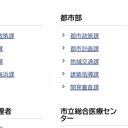
都市部
政策課
都市政策課
課
都市計画課
課
地域交通課
海浜課
建築指導課
開発審査課
理者
市立総合医療セン
ター