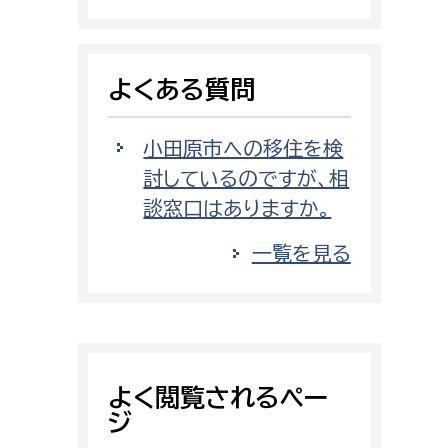
消防課
警防第1課
よくある質問
警防第2課
局
監査事務局
小田原市への移住を検
討しているのですが、相
局
監査事務局
談窓口はありますか。
一覧を見る
よく閲覧されるペー
ジ