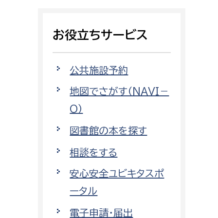
相談をしたい
お役立ちサービス
支払いをしたい
働きたい
環境部
公共施設予約
地図でさがす（NAVI－
環境政策課
遊びたい
O）
ゼロカーボン推進課
小田原のことを知りたい
環境保護課
図書館の本を探す
環境事業センター
相談をする
イベント・講座などに参加したい
安心安全ユビキタスポ
務所
まちづくりに関わりたい
ータル
都市部
電子申請・届出