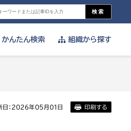
かんたん
検索
組織から
探す
目的を選択
公営事業部
支援や給付を受けたい
消防
事業課
届け出や申請をしたい
日：2026年05月01日
印刷する
証明書がほしい