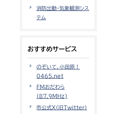
都市政策課
消防出動・気象観測シス
都市計画課
テム
地域交通課
建築指導課
開発審査課
おすすめサービス
ー
消防
のぞいて、小田原！
消防総務課
0465.net
課
予防課
FMおだわら
課
警防計画課
（87.9MHz)
救急課
市公式X（旧Twitter）
情報司令課