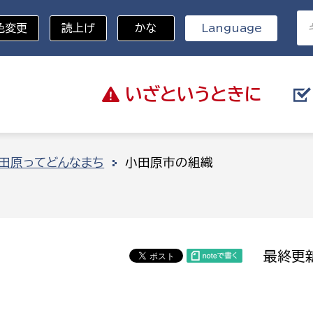
色変更
読上げ
かな
Language
いざと
いうときに
分野を選択
田原ってどんなまち
小田原市の組織
総務部
戸籍
災・ハザードマップ
避難場所
策課
総務課
税
職員課
最終更新
ネジメント課
財産管理課
教育・子育て
ル推進課
契約検査課