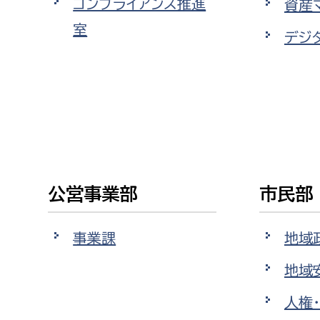
コンプライアンス推進
資産
福祉政策課
子ども
室
求職者
デジ
生活援護課
子ども
高齢介護課
保育課
外国人
障がい福祉課
保険課
ペット
健康づくり課
建設部
会計管
公営事業部
市民部
建設政策課
出納室
国県事業推進課
事業課
地域
土木管理課
地域
道水路整備課
人権
みどり公園課