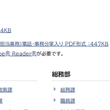
防災・安全
市税総務課
市民税課
福祉・健康
資産税課
4ＫＢ
環境・エネルギー
文化部
当業務）電話・事務分掌入り PDF形式 ：447ＫＢ
策課
文化政策課
地域経済
be® Reader®
が必要です。
生涯学習課
都市基盤
文化財課
図書館
総務部
文化・生涯学習
スポーツ課
政策課
総務課
小田原城総合管理事
市民活動・地域づくり
課
職員課
若者部
経済部
行政経営