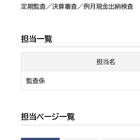
福祉政策課
子ども
定期監査／決算審査／例月現金出納検査
求職者
生活援護課
子ども
高齢介護課
保育課
外国人
担当一覧
障がい福祉課
保険課
ペット
健康づくり課
担当名
建設部
会計管
監査係
建設政策課
出納室
国県事業推進課
土木管理課
担当ページ一覧
道水路整備課
みどり公園課