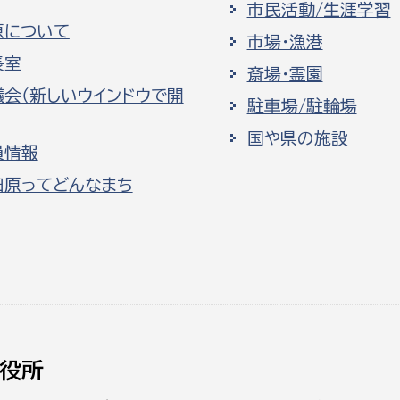
市民活動/生涯学習
原について
市場・漁港
長室
斎場・霊園
議会（新しいウインドウで開
駐車場/駐輪場
国や県の施設
員情報
田原ってどんなまち
役所