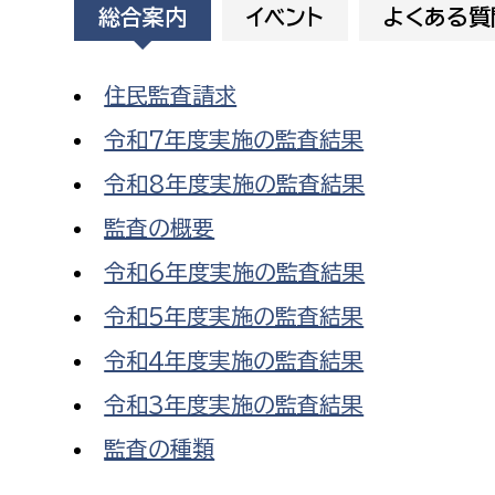
総合案内
イベント
よくある質
建築課
住民監査請求
令和7年度実施の監査結果
上下水道局
教育部
令和8年度実施の監査結果
経営総務課
教育総
監査の概要
給排水業務課
保健給
令和6年度実施の監査結果
水道整備課
教育指
令和5年度実施の監査結果
下水道整備課
令和4年度実施の監査結果
浄水管理課
令和3年度実施の監査結果
農業委員会事務局
議会局
監査の種類
農業委員会事務局
議会総