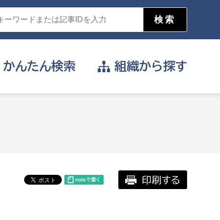
かんたん
検索
組織から
探す
目的を選択
公営事業部
支援や給付を受けたい
消防
事業課
届け出や申請をしたい
印刷する
証明書がほしい