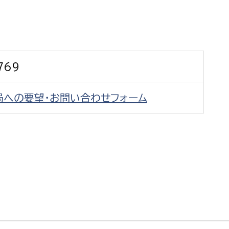
防災・安全
市税総務課
市民税課
福祉・健康
資産税課
769
環境・エネルギー
文化部
局への要望・お問い合わせフォーム
策課
文化政策課
地域経済
生涯学習課
都市基盤
文化財課
図書館
文化・生涯学習
スポーツ課
小田原城総合管理事
市民活動・地域づくり
若者部
経済部
行政経営