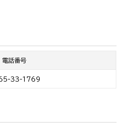
都市政策課
都市計画課
地域交通課
建築指導課
開発審査課
電話番号
ー
消防
65-33-1769
消防総務課
課
予防課
課
警防計画課
救急課
情報司令課