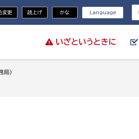
色変更
読上げ
かな
Language
いざと
いうときに
分野を選択
務局)
総務部
戸籍
災・ハザードマップ
避難場所
策課
総務課
税
職員課
ネジメント課
財産管理課
教育・子育て
ル推進課
契約検査課