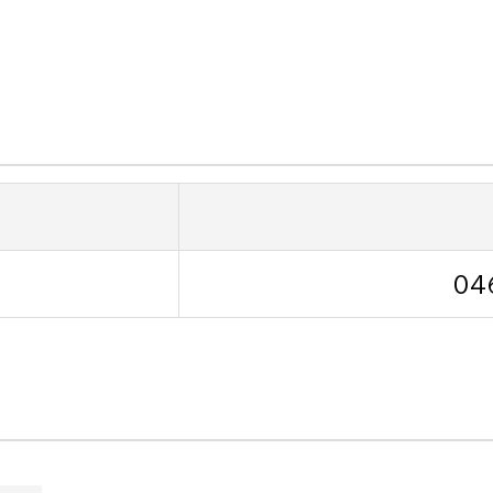
政策課
産業政策課
観光
若者支援課
観光課
農政課
消防
水産海浜課
病院
市議会
理者
市立総合医療センタ
04
患者サポートセンター
病院管理局：経営管理
病院管理局：施設用度
病院管理局：医事課