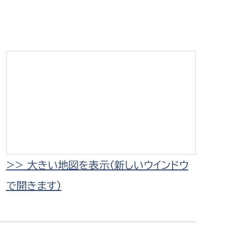
相談をしたい
支払いをしたい
働きたい
環境部
環境政策課
遊びたい
ゼロカーボン推進課
小田原のことを知りたい
環境保護課
環境事業センター
イベント・講座などに参加したい
>> 大きい地図を表示（新しいウインドウ
で開きます）
務所
まちづくりに関わりたい
都市部