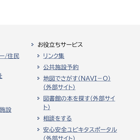
お役立ちサービス
ー/住民
リンク集
公共施設予約
祉
地図でさがす（NAVI－O）
（外部サイト）
図書館の本を探す（外部サイ
ト）
化施設
相談をする
安心安全ユビキタスポータル
（外部サイト）