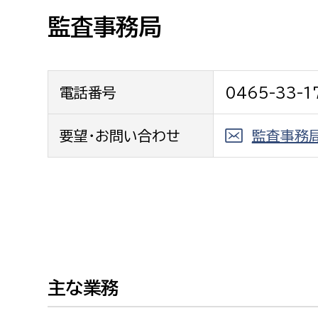
高校生・大学生など
監査事務局
若者
電話番号
0465-33-1
妊産婦
市民部
防災部
地域政策課
要望・お問い合わせ
監査事務
防災対
高齢者
地域安全課
障がい者
人権・男女共同参画課
戸籍住民課
傷病者
事業者
主な業務
福祉健康部
子ども
労働者