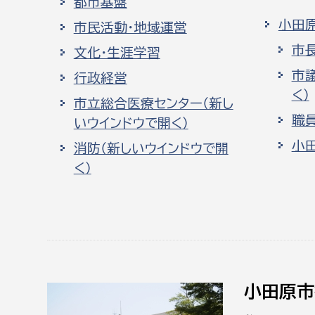
都市基盤
小田
市民活動・地域運営
市
文化・生涯学習
市
行政経営
く）
市立総合医療センター（新し
職
いウインドウで開く）
小
消防（新しいウインドウで開
く）
小田原市