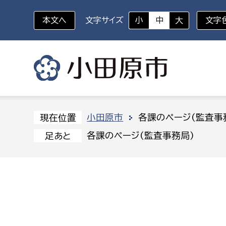
本文へ
文字サイズ
小
中
大
文字
いざというときに
対象者を選択
組織から探す
小田原市
各課のページ(監査事
現在位置
各課のページ(監査事務局)
足あと
部に属さない室
企画部
新生児・乳幼児
休日救急外来
防
秘書室
企画政
幼稚園児・保育園児
広報広聴室
財政課
コンプライアンス推進室
資産マ
小・中学生
デジタ