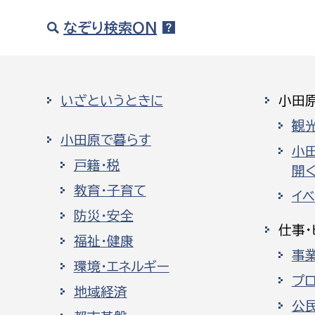
なぞり検索ON
いざというときに
小田
観
小田原で暮らす
小
戸籍・税
開く
教育・子育て
イ
防災・安全
仕事・
福祉・健康
事
環境・エネルギー
プ
地域経済
公