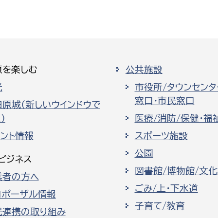
原を楽しむ
公共施設
光
市役所/タウンセンタ
窓口・市民窓口
田原城（新しいウインドウで
）
医療/消防/保健・福
ベント情報
スポーツ施設
公園
ビジネス
図書館/博物館/文
業者の方へ
ごみ/上・下水道
ロポーザル情報
子育て/教育
民連携の取り組み