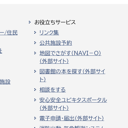
お役立ちサービス
ー/住民
リンク集
公共施設予約
祉
地図でさがす（NAVI－O）
（外部サイト）
図書館の本を探す（外部サイ
ト）
化施設
相談をする
安心安全ユビキタスポータル
（外部サイト）
電子申請・届出（外部サイト）