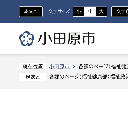
本文へ
文字サイズ
小
中
大
文字
いざというときに
対象者を選択
組織から探す
小田原市
各課のページ(福祉健
現在位置
各課のページ(福祉健康部：福祉政
足あと
部に属さない室
企画部
新生児・乳幼児
休日救急外来
防
秘書室
企画政
幼稚園児・保育園児
広報広聴室
財政課
コンプライアンス推進室
資産マ
小・中学生
デジタ