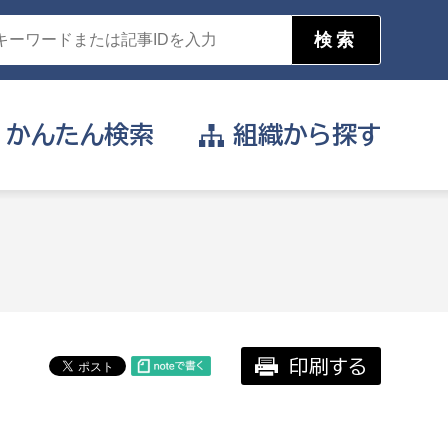
かんたん
検索
組織から
探す
目的を選択
公営事業部
支援や給付を受けたい
消防
事業課
届け出や申請をしたい
印刷する
証明書がほしい