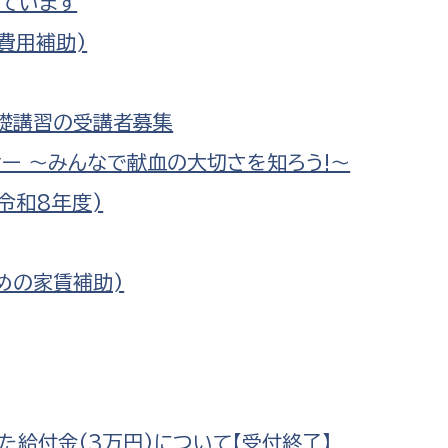
ています
費用補助)
基礎講習の受講者募集
ー ～みんなで献血の大切さを知ろう!～
令和8年度)
めの家賃補助)
給付金(3万円)について【受付終了】