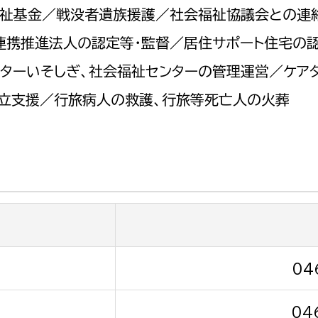
政策課
産業政策課
祉基金／戦没者遺族援護／社会福祉協議会との連
観光
若者支援課
観光課
連携推進法人の認定等・監督／居住サポート住宅の認
農政課
ンターいそしぎ、社会福祉センターの管理運営／ケア
消防
水産海浜課
立支援／行旅病人の救護、行旅等死亡人の火葬
病院
市議会
理者
市立総合医療センタ
患者サポートセンター
病院管理局：経営管理
病院管理局：施設用度
04
病院管理局：医事課
04