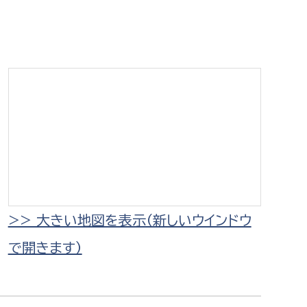
相談をしたい
支払いをしたい
働きたい
環境部
環境政策課
遊びたい
ゼロカーボン推進課
小田原のことを知りたい
環境保護課
環境事業センター
イベント・講座などに参加したい
>> 大きい地図を表示（新しいウインドウ
で開きます）
務所
まちづくりに関わりたい
都市部