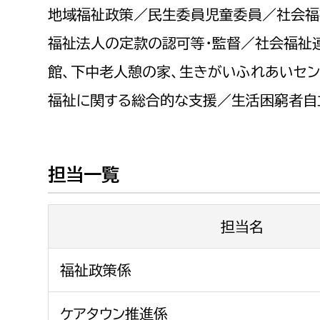
福祉政策課
子ども
地域福祉政策／民生委員児童委員／社会福
求職者
生活援護課
子ども
福祉法人の定款の認可等・監督／社会福祉
高齢介護課
保育課
館、下中老人憩の家、生きがいふれあいセ
外国人
障がい福祉課
福祉に関する総合的な支援／生活困窮者自
保険課
ペット
健康づくり課
担当一覧
建設部
会計管
建設政策課
出納室
担当名
国県事業推進課
土木管理課
福祉政策係
道水路整備課
みどり公園課
ケアタウン推進係