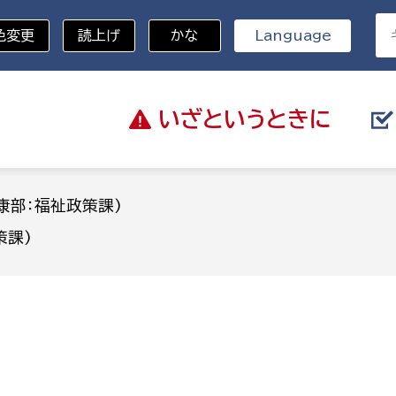
色変更
読上げ
かな
Language
いざと
いうときに
分野を選択
康部：福祉政策課)
策課)
総務部
戸籍
災・ハザードマップ
避難場所
策課
総務課
税
職員課
ネジメント課
財産管理課
教育・子育て
ル推進課
契約検査課