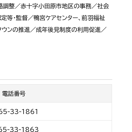
都市政策課
絡調整／赤十字小田原市地区の事務／社会
都市計画課
定等・監督／鴨宮ケアセンター、前羽福祉
地域交通課
タウンの推進／成年後見制度の利用促進／
建築指導課
開発審査課
ー
消防
消防総務課
電話番号
課
予防課
課
警防計画課
65-33-1861
救急課
情報司令課
65-33-1863