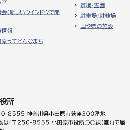
長室
斎場・霊園
議会（新しいウインドウで開
駐車場/駐輪場
国や県の施設
員情報
田原ってどんなまち
役所
50-8555 神奈川県小田原市荻窪300番地
物は「〒250-8555 小田原市役所○○課（室）」で届