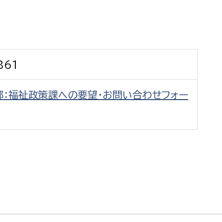
防災・安全
市税総務課
市民税課
福祉・健康
資産税課
861
環境・エネルギー
文化部
部：福祉政策課への要望・お問い合わせフォー
策課
文化政策課
地域経済
生涯学習課
都市基盤
文化財課
図書館
文化・生涯学習
スポーツ課
小田原城総合管理事
市民活動・地域づくり
若者部
経済部
行政経営