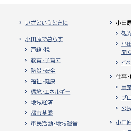
いざというときに
小田
観
小田原で暮らす
小
戸籍・税
開く
教育・子育て
イ
防災・安全
仕事・
福祉・健康
事
環境・エネルギー
プ
地域経済
公
都市基盤
小田
市民活動・地域運営