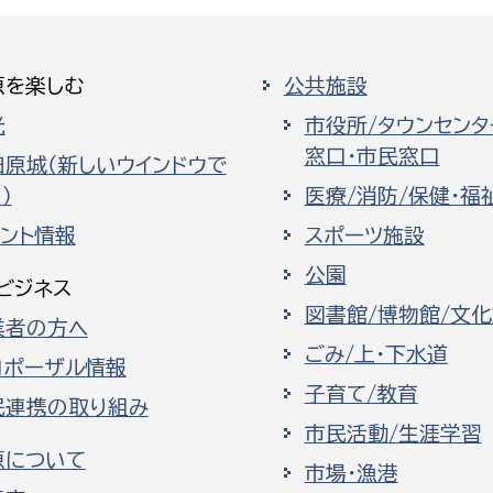
原を楽しむ
公共施設
光
市役所/タウンセンタ
窓口・市民窓口
田原城（新しいウインドウで
）
医療/消防/保健・福
ベント情報
スポーツ施設
公園
ビジネス
図書館/博物館/文
業者の方へ
ごみ/上・下水道
ロポーザル情報
子育て/教育
民連携の取り組み
市民活動/生涯学習
原について
市場・漁港