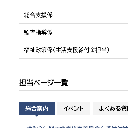
建築課
総合支援係
監査指導係
上下水道局
教育部
福祉政策係（生活支援給付金担当）
経営総務課
教育総
給排水業務課
保健給
水道整備課
教育指
担当ページ一覧
下水道整備課
浄水管理課
総合案内
イベント
よくある質
農業委員会事務局
議会局
農業委員会事務局
議会総