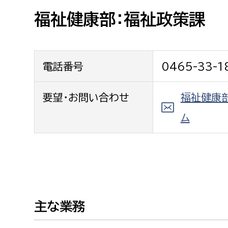
高校生・大学生など
福祉健康部：福祉政策課
若者
電話番号
0465-33-1
妊産婦
市民部
防災部
地域政策課
要望・お問い合わせ
福祉健康
防災対
高齢者
地域安全課
ム
障がい者
人権・男女共同参画課
戸籍住民課
傷病者
事業者
主な業務
福祉健康部
子ども
労働者