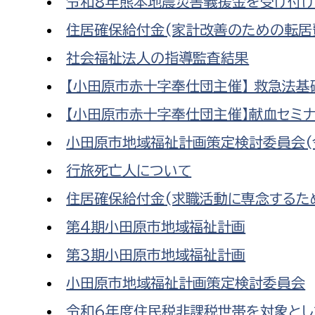
令和8年熊本地震災害義援金を受け付け
住居確保給付金(家計改善のための転居
社会福祉法人の指導監査結果
【小田原市赤十字奉仕団主催】 救急法
【小田原市赤十字奉仕団主催】献血セミナ
小田原市地域福祉計画策定検討委員会(
行旅死亡人について
住居確保給付金(求職活動に専念するた
第4期小田原市地域福祉計画
第3期小田原市地域福祉計画
小田原市地域福祉計画策定検討委員会
令和6年度住民税非課税世帯を対象とした