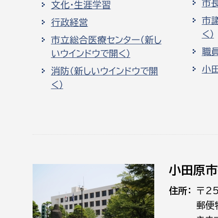
市
文化・生涯学習
市
行政経営
く）
市立総合医療センター（新し
職
いウインドウで開く）
小
消防（新しいウインドウで開
く）
小田原市
住所
〒2
郵便