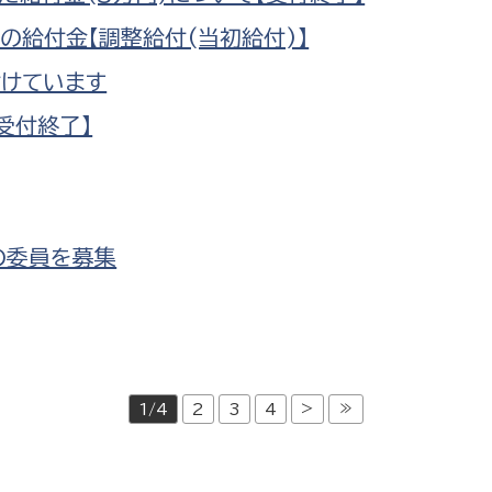
の給付金【調整給付(当初給付)】
付けています
受付終了】
の委員を募集
>
≫
1/4
2
3
4