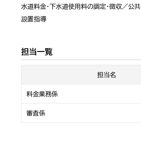
福祉政策課
子ども
水道料金・下水道使用料の調定・徴収／公
求職者
生活援護課
子ども
設置指導
高齢介護課
保育課
外国人
障がい福祉課
保険課
ペット
担当一覧
健康づくり課
担当名
建設部
会計管
建設政策課
出納室
料金業務係
国県事業推進課
審査係
土木管理課
道水路整備課
みどり公園課