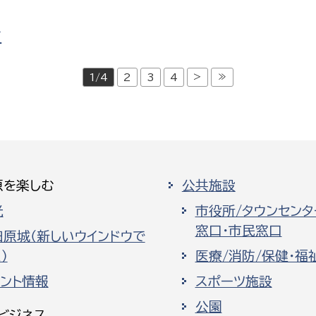
て
>
≫
1/4
2
3
4
原を楽しむ
公共施設
光
市役所/タウンセンタ
窓口・市民窓口
田原城（新しいウインドウで
）
医療/消防/保健・福
ベント情報
スポーツ施設
公園
ビジネス