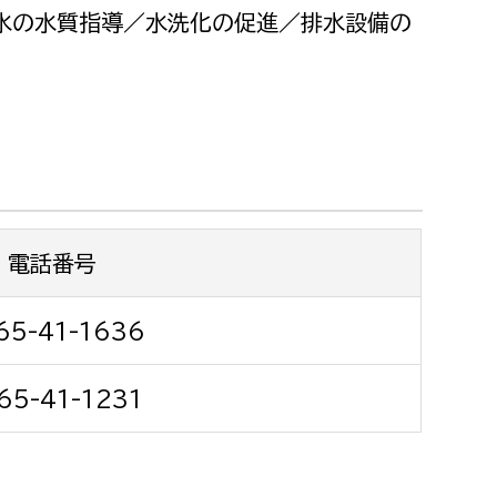
都市政策課
水の水質指導／水洗化の促進／排水設備の
都市計画課
地域交通課
建築指導課
開発審査課
電話番号
ー
消防
消防総務課
65-41-1636
課
予防課
65-41-1231
課
警防計画課
救急課
情報司令課