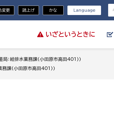
色変更
読上げ
かな
Language
いざと
いうときに
分野を選択
道局：給排水業務課(小田原市高田401))
務課(小田原市高田401))
総務部
戸籍
災・ハザードマップ
避難場所
策課
総務課
税
職員課
ネジメント課
財産管理課
教育・子育て
ル推進課
契約検査課