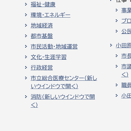
福祉・健康
事
環境・エネルギー
プ
地域経済
公
都市基盤
小田
市民活動・地域運営
市
文化・生涯学習
市
行政経営
く）
市立総合医療センター（新し
職
いウインドウで開く）
小
消防（新しいウインドウで開
く）