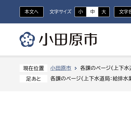
本文へ
文字サイズ
小
中
大
文字
いざというときに
対象者を選択
組織から探す
小田原市
各課のページ(上下水
現在位置
各課のページ(上下水道局：給排水業
足あと
部に属さない室
企画部
新生児・乳幼児
休日救急外来
防
秘書室
企画政
幼稚園児・保育園児
広報広聴室
財政課
コンプライアンス推進室
資産マ
小・中学生
デジタ