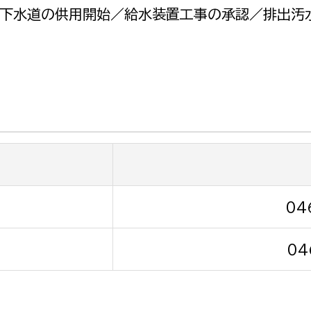
政策課
産業政策課
共下水道の供用開始／給水装置工事の承認／排出汚
観光
若者支援課
観光課
農政課
消防
水産海浜課
病院
市議会
理者
市立総合医療センタ
患者サポートセンター
04
病院管理局：経営管理
04
病院管理局：施設用度
病院管理局：医事課