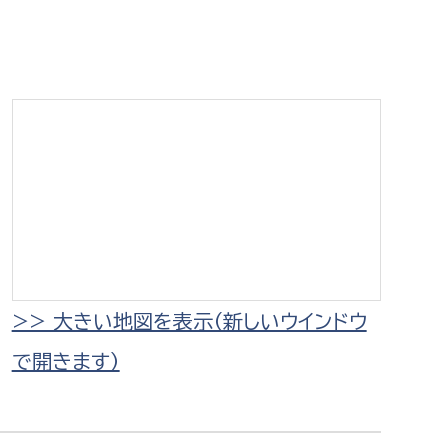
相談をしたい
支払いをしたい
働きたい
環境部
環境政策課
遊びたい
ゼロカーボン推進課
小田原のことを知りたい
環境保護課
環境事業センター
イベント・講座などに参加したい
>> 大きい地図を表示（新しいウインドウ
で開きます）
務所
まちづくりに関わりたい
都市部