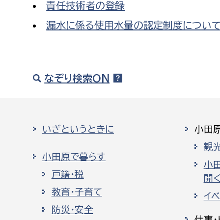
責任技術者の登録
漏水に係る使用水量の認定制度につい
なぞり検索ON
いざというときに
小田
観
小田原で暮らす
小
戸籍・税
開く
教育・子育て
イ
防災・安全
仕事・