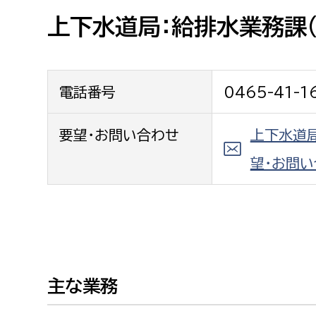
高校生・大学生など
上下水道局：給排水業務課(
若者
電話番号
0465-41-1
妊産婦
市民部
防災部
地域政策課
要望・お問い合わせ
上下水道局
防災対
高齢者
地域安全課
望・お問い
障がい者
人権・男女共同参画課
戸籍住民課
傷病者
事業者
主な業務
福祉健康部
子ども
労働者