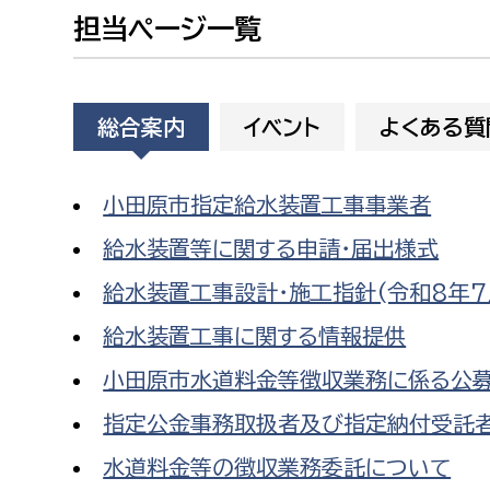
建築課
担当ページ一覧
総合案内
イベント
よくある質
上下水道局
教育部
小田原市指定給水装置工事事業者
経営総務課
教育総
給排水業務課
保健給
給水装置等に関する申請・届出様式
水道整備課
教育指
給水装置工事設計・施工指針(令和8年7
下水道整備課
給水装置工事に関する情報提供
浄水管理課
小田原市水道料金等徴収業務に係る公
農業委員会事務局
議会局
指定公金事務取扱者及び指定納付受託
水道料金等の徴収業務委託について
農業委員会事務局
議会総