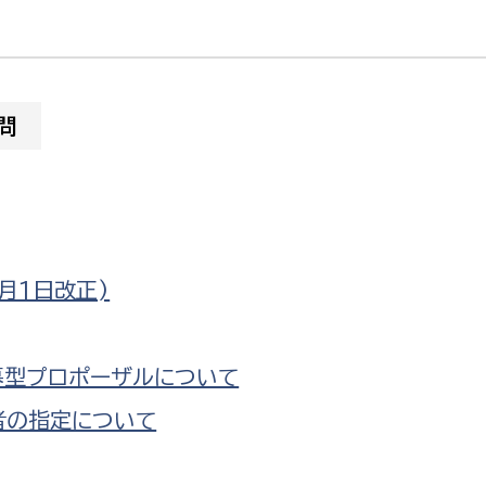
問
選挙管理委員会事務
務課
選挙管理委員会事務
食課
導課
月1日改正)
募型プロポーザルについて
者の指定について
務課