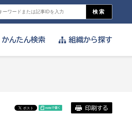
かんたん
検索
組織から
探す
目的を選択
公営事業部
支援や給付を受けたい
消防
事業課
届け出や申請をしたい
印刷する
証明書がほしい