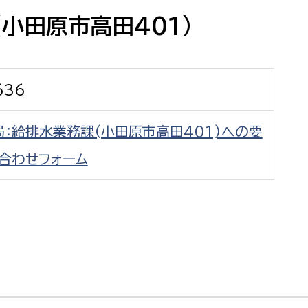
防災・安全
市税総務課
小田原市高田401)
市民税課
福祉・健康
資産税課
636
環境・エネルギー
文化部
：給排水業務課(小田原市高田401)への要
策課
文化政策課
地域経済
生涯学習課
合わせフォーム
都市基盤
文化財課
図書館
文化・生涯学習
スポーツ課
小田原城総合管理事
市民活動・地域づくり
若者部
経済部
行政経営