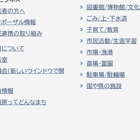
図書館/博物館/文
業者の方へ
ごみ/上・下水道
ロポーザル情報
子育て/教育
民連携の取り組み
市民活動/生涯学習
原について
市場・漁港
長室
斎場・霊園
議会（新しいウインドウで開
駐車場/駐輪場
国や県の施設
員情報
田原ってどんなまち