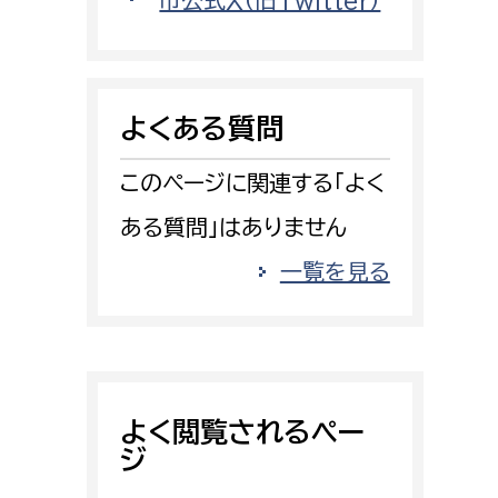
市公式X（旧Twitter）
消防課
警防第1課
警防第2課
よくある質問
局
監査事務局
このページに関連する「よく
局
監査事務局
ある質問」はありません
一覧を見る
よく閲覧されるペー
ジ