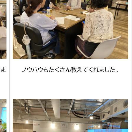
選挙管理委員会事務
務課
選挙管理委員会事務
食課
いま
ノウハウもたくさん教えてくれました。
導課
務課