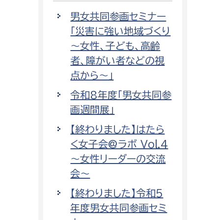
男女共同参画セミナー
「災害に強い地域づくり
～女性、子ども、高齢
者、障がい者などの視
点から～」
令和8年度「男女共同参
画週間展」
【終わりました】はたら
く女子会@ラボ Vol.4
～女性リーダーの交流
会～
【終わりました】令和5
年度男女共同参画セミ