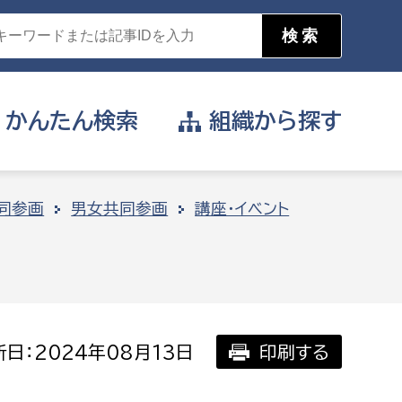
かんたん
検索
組織から
探す
目的を選択
同参画
男女共同参画
講座・イベント
公営事業部
支援や給付を受けたい
消防
事業課
届け出や申請をしたい
日：2024年08月13日
印刷する
証明書がほしい