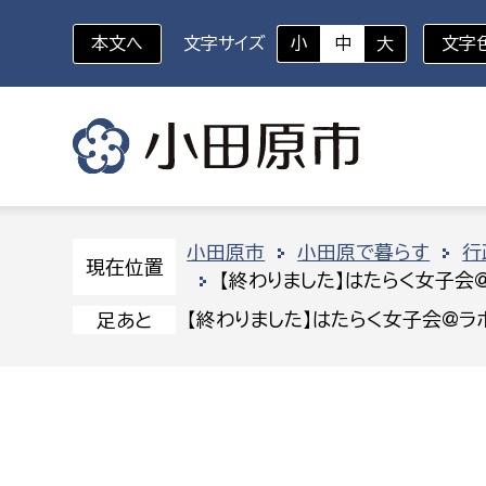
本文へ
文字サイズ
小
中
大
文字
いざというときに
対象者を選択
組織から探す
小田原市
小田原で暮らす
行
現在位置
【終わりました】はたらく女子会@
部に属さない室
企画部
新生児・乳幼児
【終わりました】はたらく女子会@ラボ
足あと
休日救急外来
防
秘書室
企画政
幼稚園児・保育園児
広報広聴室
財政課
コンプライアンス推進室
資産マ
小・中学生
デジタ