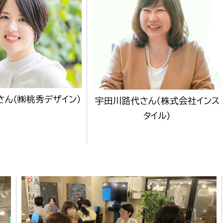
政策課
産業政策課
観光
若者支援課
観光課
農政課
消防
水産海浜課
病院
さん（㈱桃秀デザイン）
宇田川路代さん（株式会社インス
市議会
タイル）
理者
市立総合医療センタ
患者サポートセンター
病院管理局：経営管理
病院管理局：施設用度
病院管理局：医事課