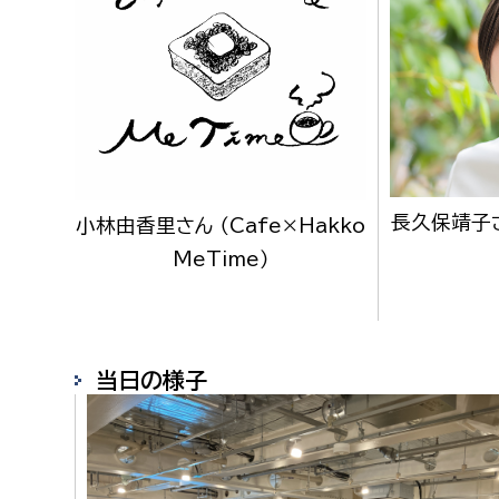
福祉政策課
子ども
求職者
生活援護課
子ども
高齢介護課
保育課
外国人
障がい福祉課
保険課
ペット
健康づくり課
長久保靖子
小林由香里さん （Cafe×Hakko
MeTime）
建設部
会計管
建設政策課
出納室
国県事業推進課
当日の様子
土木管理課
道水路整備課
みどり公園課