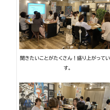
建築課
上下水道局
教育部
経営総務課
教育総
給排水業務課
保健給
聞きたいことがたくさん！盛り上がって
水道整備課
教育指
す。
下水道整備課
浄水管理課
農業委員会事務局
議会局
農業委員会事務局
議会総