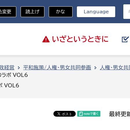
色変更
読上げ
かな
Language
いざと
いうときに
分野を選択
政経営
平和施策/人権・男女共同参画
人権・男女共
ラボ VOL6
総務部
戸籍
 VOL6
災・ハザードマップ
避難場所
策課
総務課
税
職員課
最終更新
ネジメント課
財産管理課
教育・子育て
ル推進課
契約検査課