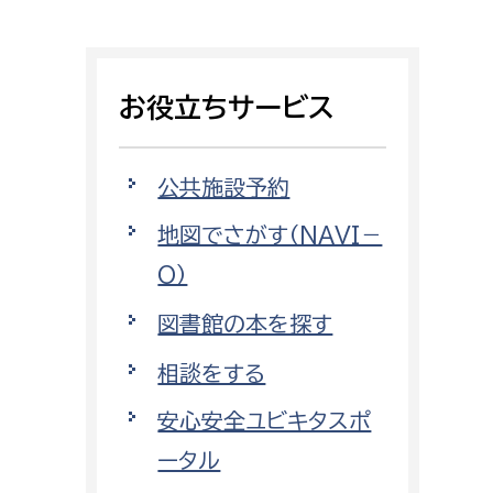
相談をしたい
支払いをしたい
お役立ちサービス
働きたい
環境部
公共施設予約
環境政策課
遊びたい
地図でさがす（NAVI－
ゼロカーボン推進課
O）
小田原のことを知りたい
環境保護課
図書館の本を探す
環境事業センター
イベント・講座などに参加したい
相談をする
務所
まちづくりに関わりたい
安心安全ユビキタスポ
都市部
ータル