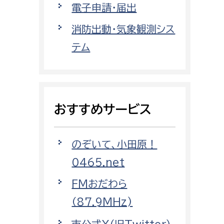
電子申請・届出
都市政策課
都市計画課
消防出動・気象観測シス
地域交通課
テム
建築指導課
開発審査課
おすすめサービス
ー
消防
のぞいて、小田原！
消防総務課
0465.net
課
予防課
課
警防計画課
FMおだわら
救急課
（87.9MHz)
情報司令課