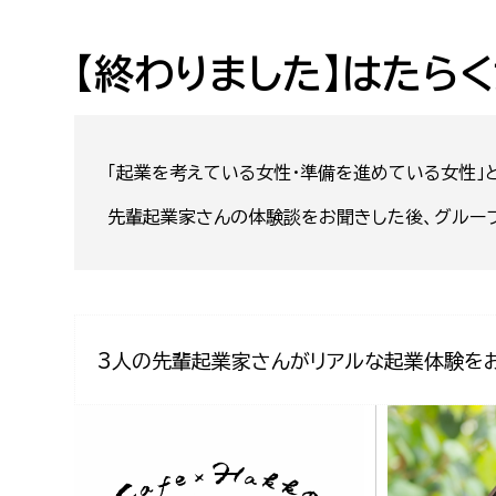
高校生・大学生など
【終わりました】はたら
若者
妊産婦
市民部
防災部
「起業を考えている女性・準備を進めている女性」
地域政策課
防災対
高齢者
先輩起業家さんの体験談をお聞きした後、グルー
地域安全課
障がい者
人権・男女共同参画課
戸籍住民課
傷病者
3人の先輩起業家さんがリアルな起業体験をお
事業者
福祉健康部
子ども
労働者