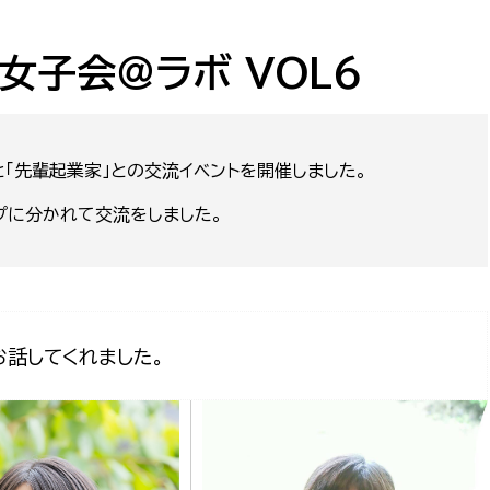
防災・安全
市税総務課
市民税課
く女子会＠ラボ VOL６
福祉・健康
資産税課
環境・エネルギー
文化部
と「先輩起業家」との交流イベントを開催しました。
策課
文化政策課
地域経済
プに分かれて交流をしました。
生涯学習課
都市基盤
文化財課
図書館
文化・生涯学習
話してくれました。
スポーツ課
小田原城総合管理事
市民活動・地域づくり
若者部
経済部
行政経営