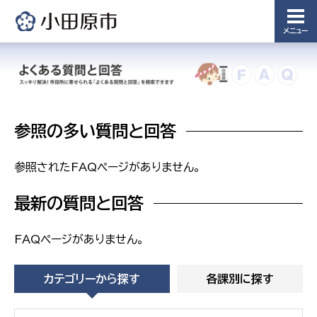
課
メニュー
農業委
議会局
員会事
務局
議会総務
課
農業委員
会事務局
参照の多い質問と回答
参照されたFAQページがありません。
最新の質問と回答
FAQページがありません。
カテゴリーから探す
各課別に探す