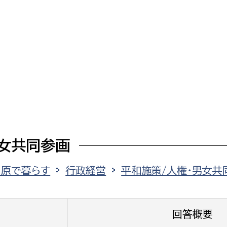
選挙管理委員会事務
務課
選挙管理委員会事務
食課
導課
女共同参画
田原で暮らす
行政経営
平和施策/人権・男女共
回答概要
務課