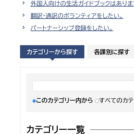
外国人向けの生活ガイドブックはありま
福祉政策課
子ども
求職者
翻訳・通訳のボランティアをしたい。
生活援護課
子ども
高齢介護課
保育課
パートナーシップ登録をしたい。
外国人
障がい福祉課
保険課
ペット
カテゴリーから探す
各課別に探す
健康づくり課
建設部
会計管
建設政策課
出納室
国県事業推進課
このカテゴリー内から
すべてのカテ
土木管理課
道水路整備課
カテゴリー一覧
みどり公園課