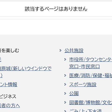
該当するページはありません
原を楽しむ
公共施設
光
市役所/タウンセンタ
窓口・市民窓口
田原城（新しいウインドウで
）
医療/消防/保健・福
ベント情報
スポーツ施設
公園
ビジネス
図書館/博物館/文
業者の方へ
ごみ/上・下水道