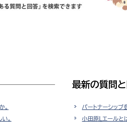
防災・安全
市税総務課
市民税課
福祉・健康
資産税課
環境・エネルギー
文化部
策課
文化政策課
地域経済
生涯学習課
都市基盤
文化財課
最新の質問と
図書館
文化・生涯学習
スポーツ課
小田原城総合管理事
市民活動・地域づくり
か。
パートナーシップ
若者部
経済部
しい。
小田原Lエールと
行政経営