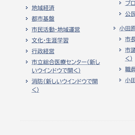
プ
地域経済
公
都市基盤
小田
市民活動・地域運営
市
文化・生涯学習
市
行政経営
く）
市立総合医療センター（新し
職
いウインドウで開く）
小
消防（新しいウインドウで開
く）