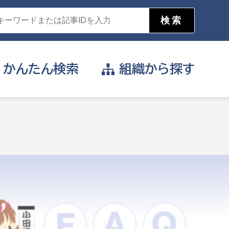
かんたん
検索
組織から
探す
目的を選択
公営事業部
支援や給付を受けたい
消防
事業課
届け出や申請をしたい
証明書がほしい