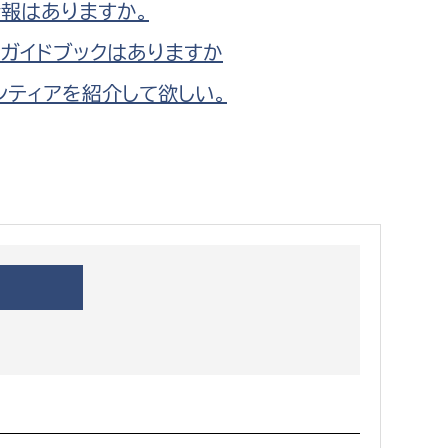
報はありますか。
都市政策課
ガイドブックはありますか
都市計画課
地域交通課
ンティアを紹介して欲しい。
建築指導課
開発審査課
ー
消防
消防総務課
課
予防課
課
警防計画課
救急課
情報司令課