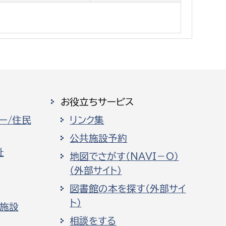
お役立ちサービス
ー/住民
リンク集
公共施設予約
祉
地図でさがす（NAVI－O）
（外部サイト）
図書館の本を探す（外部サイ
ト）
化施設
相談をする