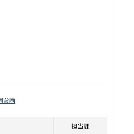
消防課
警防第1課
警防第2課
局
監査事務局
局
監査事務局
同参画
担当課