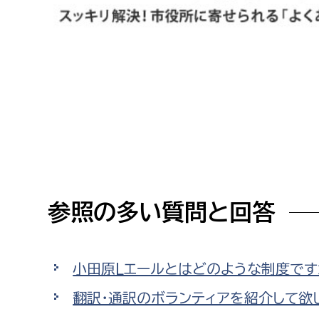
高校生・大学生など
若者
妊産婦
市民部
防災部
地域政策課
防災対
高齢者
地域安全課
障がい者
人権・男女共同参画課
参照の多い質問と回答
戸籍住民課
傷病者
事業者
小田原Lエールとはどのような制度です
福祉健康部
子ども
翻訳・通訳のボランティアを紹介して欲
労働者