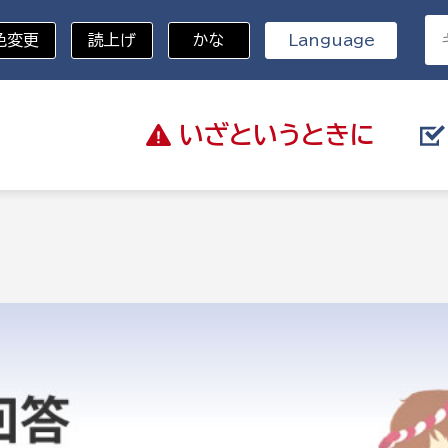
色変更
読上げ
かな
Language
いざと
いうときに
分野を選択
総務部
戸籍
災・ハザードマップ
避難場所
策課
総務課
税
職員課
ネジメント課
財産管理課
教育・子育て
ル推進課
契約検査課