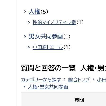
建築課
人権
（5）
性的マイノリティ支援
（1）
上下水道局
教育部
男女共同参画
（1）
経営総務課
教育総
小田原Lエール
（1）
給排水業務課
保健給
水道整備課
教育指
質問と回答の一覧 人権・男
下水道整備課
浄水管理課
カテゴリーから探す
総合トップ
小
人権・男女共同参画
農業委員会事務局
議会局
質問
農業委員会事務局
議会総