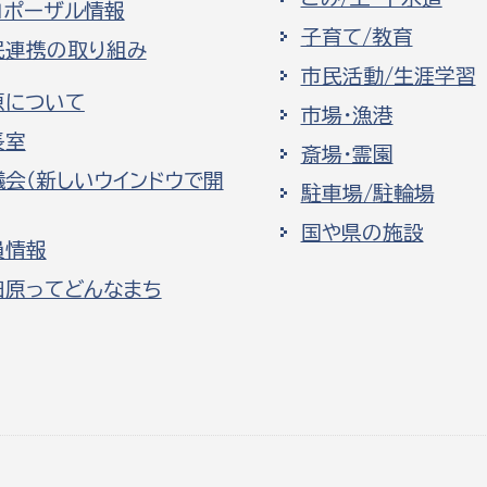
ロポーザル情報
子育て/教育
民連携の取り組み
市民活動/生涯学習
原について
市場・漁港
長室
斎場・霊園
議会（新しいウインドウで開
駐車場/駐輪場
国や県の施設
員情報
田原ってどんなまち