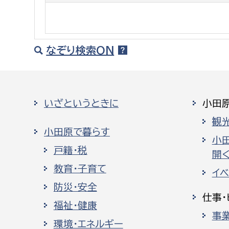
なぞり検索ON
いざというときに
小田
観
小田原で暮らす
小
戸籍・税
開く
教育・子育て
イ
防災・安全
仕事・
福祉・健康
事
環境・エネルギー