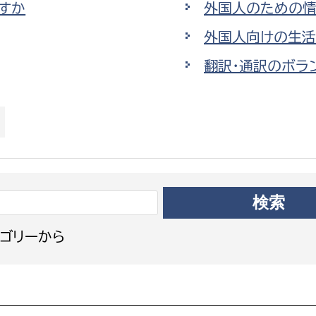
すか
外国人のための情
政策課
産業政策課
観光
外国人向けの生活
若者支援課
観光課
農政課
翻訳・通訳のボラ
消防
水産海浜課
病院
市議会
理者
市立総合医療センタ
患者サポートセンター
病院管理局：経営管理
ゴリーから
病院管理局：施設用度
病院管理局：医事課