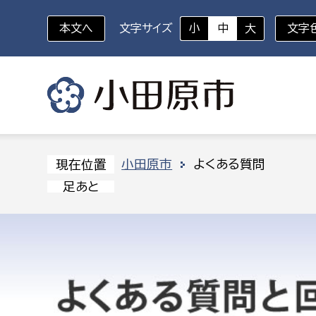
本文へ
文字サイズ
小
中
大
文字
いざというときに
対象者を選択
組織から探す
小田原市
よくある質問
現在位置
足あと
部に属さない室
企画部
新生児・乳幼児
休日救急外来
防
秘書室
企画政
幼稚園児・保育園児
広報広聴室
財政課
コンプライアンス推進室
資産マ
小・中学生
デジタ