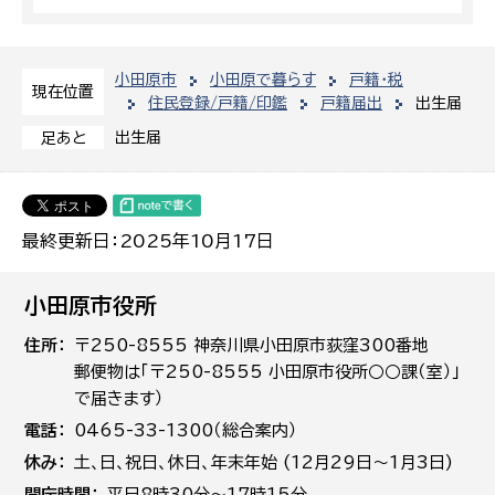
小田原市
小田原で暮らす
戸籍・税
現在位置
住民登録/戸籍/印鑑
戸籍届出
出生届
出生届
足あと
最終更新日：2025年10月17日
小田原市役所
住所
〒250-8555 神奈川県小田原市荻窪300番地
郵便物は「〒250-8555 小田原市役所○○課（室）」
で届きます）
電話
0465-33-1300（総合案内）
休み
土､日､祝日、休日、年末年始 (12月29日～1月3日)
開庁時間
平日8時30分～17時15分