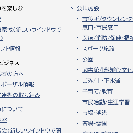
原を楽しむ
公共施設
光
市役所/タウンセンタ
窓口・市民窓口
田原城（新しいウインドウで
）
医療/消防/保健・福
ベント情報
スポーツ施設
公園
ビジネス
図書館/博物館/文
業者の方へ
ごみ/上・下水道
ロポーザル情報
子育て/教育
民連携の取り組み
市民活動/生涯学習
原について
市場・漁港
長室
斎場・霊園
議会（新しいウインドウで開