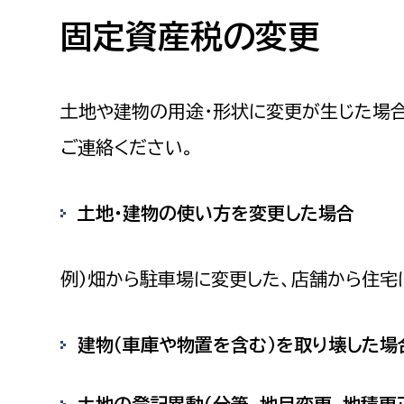
高校生・大学生など
固定資産税の変更
若者
土地や建物の用途・形状に変更が生じた場
妊産婦
市民部
防災部
ご連絡ください。
地域政策課
防災対
高齢者
地域安全課
土地・建物の使い方を変更した場合
障がい者
人権・男女共同参画課
戸籍住民課
例）畑から駐車場に変更した、店舗から住宅
傷病者
事業者
建物（車庫や物置を含む）を取り壊した場
福祉健康部
子ども
労働者