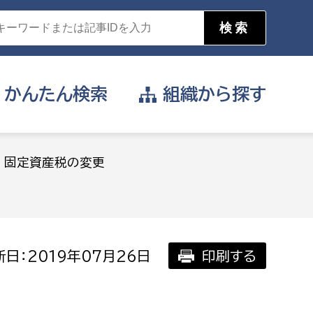
かんたん
検索
組織から
探す
目的を選択
固定資産税の変更
公営事業部
支援や給付を受けたい
消防
事業課
届け出や申請をしたい
日：2019年07月26日
印刷する
証明書がほしい