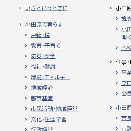
いざというときに
小田
観
小田原で暮らす
小
戸籍・税
開く
教育・子育て
イ
防災・安全
仕事・
福祉・健康
事
環境・エネルギー
プ
地域経済
公
都市基盤
小田
市民活動・地域運営
市
文化・生涯学習
市
行政経営