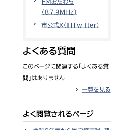
FMおだわら
消防課
（87.9MHz)
警防第1課
市公式X（旧Twitter）
警防第2課
局
監査事務局
よくある質問
局
監査事務局
このページに関連する「よくある質
問」はありません
一覧を見る
よく閲覧されるページ