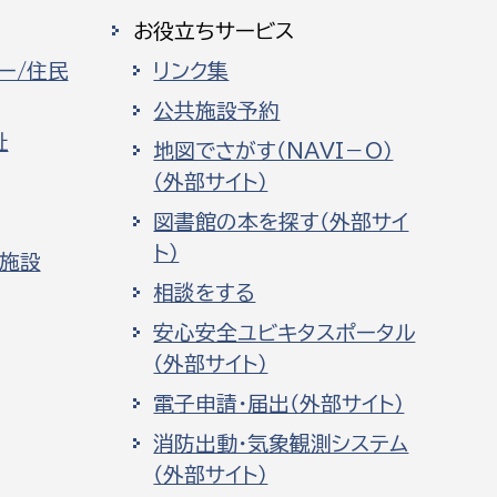
お役立ちサービス
ー/住民
リンク集
公共施設予約
祉
地図でさがす（NAVI－O）
（外部サイト）
図書館の本を探す（外部サイ
ト）
化施設
相談をする
安心安全ユビキタスポータル
（外部サイト）
電子申請・届出（外部サイト）
消防出動・気象観測システム
（外部サイト）