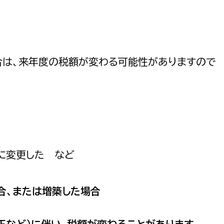
防災・安全
市税総務課
市民税課
福祉・健康
資産税課
合は、来年度の税額が変わる可能性がありますので
環境・エネルギー
文化部
策課
文化政策課
地域経済
生涯学習課
都市基盤
文化財課
図書館
に変更した など
文化・生涯学習
スポーツ課
小田原城総合管理事
市民活動・地域づくり
合、または増築した場合
若者部
経済部
行政経営