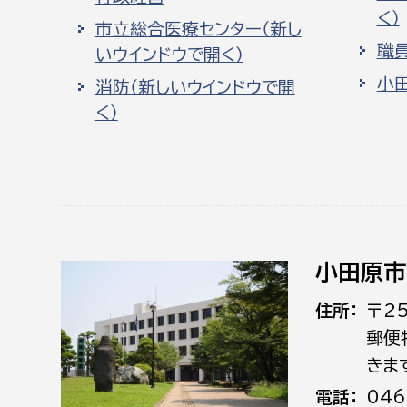
く）
市立総合医療センター（新し
職
いウインドウで開く）
小
消防（新しいウインドウで開
く）
小田原市
住所
〒2
郵便
きま
電話
046