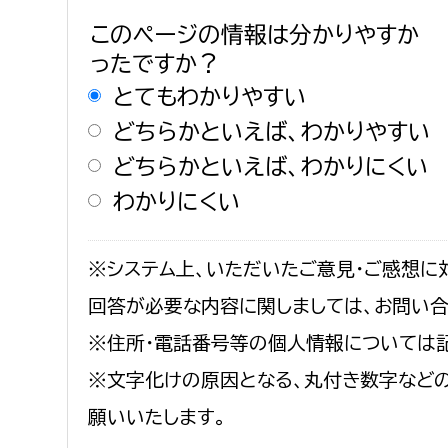
建築課
このページの情報は分かりやすか
ったですか？
とてもわかりやすい
どちらかといえば、わかりやすい
上下水道局
教育部
どちらかといえば、わかりにくい
経営総務課
教育総
わかりにくい
給排水業務課
保健給
水道整備課
教育指
※システム上、いただいたご意見・ご感想に
下水道整備課
回答が必要な内容に関しましては、お問い
浄水管理課
※住所・電話番号等の個人情報については
農業委員会事務局
議会局
※文字化けの原因となる、丸付き数字など
願いいたします。
農業委員会事務局
議会総