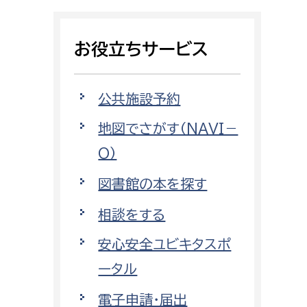
相談をしたい
お役立ちサービス
支払いをしたい
働きたい
環境部
公共施設予約
地図でさがす（NAVI－
環境政策課
遊びたい
O）
ゼロカーボン推進課
小田原のことを知りたい
環境保護課
図書館の本を探す
環境事業センター
相談をする
イベント・講座などに参加したい
安心安全ユビキタスポ
務所
まちづくりに関わりたい
ータル
都市部
電子申請・届出