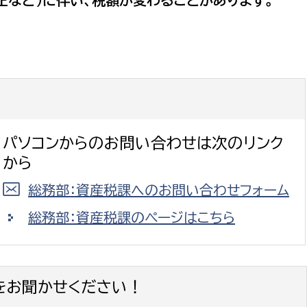
正など）に伴い、税額が変わることがあります。
政策課
産業政策課
観光
若者支援課
観光課
農政課
消防
水産海浜課
病院
パソコンからのお問い合わせは次のリンク
市議会
から
理者
市立総合医療センタ
総務部：資産税課へのお問い合わせフォーム
患者サポートセンター
総務部：資産税課のページはこちら
病院管理局：経営管理
病院管理局：施設用度
病院管理局：医事課
をお聞かせください！