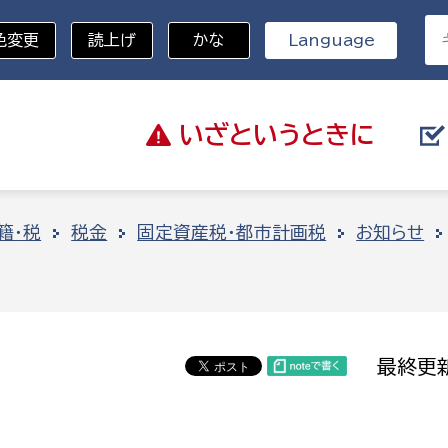
色変更
読上げ
かな
Language
いざと
いうときに
分野を選択
籍・税
税金
固定資産税・都市計画税
お知らせ
総務部
戸籍
災・ハザードマップ
避難場所
策課
総務課
税
職員課
最終更新
ネジメント課
財産管理課
教育・子育て
ル推進課
契約検査課