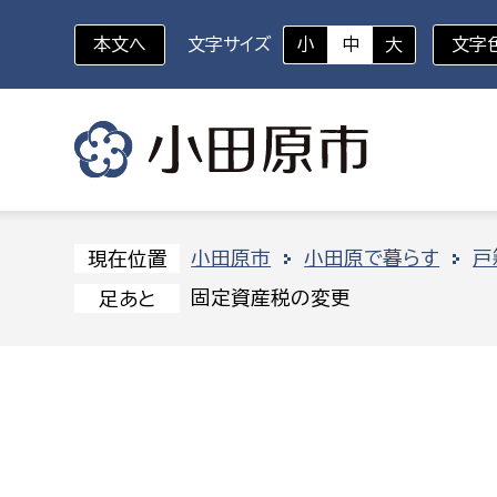
本文へ
文字サイズ
小
中
大
文字
いざというときに
対象者を選択
組織から探す
小田原市
小田原で暮らす
戸
現在位置
固定資産税の変更
足あと
部に属さない室
企画部
新生児・乳幼児
休日救急外来
防
秘書室
企画政
幼稚園児・保育園児
広報広聴室
財政課
コンプライアンス推進室
資産マ
小・中学生
デジタ