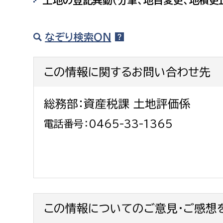
土地の登記異動（分筆、地目変更、地積更
福祉政策課
子ども
求職者
生活援護課
子ども
なぞり検索ON
高齢介護課
保育課
外国人
障がい福祉課
この情報に関するお問い合わせ先
保険課
ペット
健康づくり課
総務部：資産税課 土地評価係
建設部
会計管
電話番号：0465-33-1365
建設政策課
出納室
国県事業推進課
土木管理課
道水路整備課
この情報についてのご意見・ご感想
みどり公園課