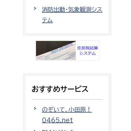
都市政策課
消防出動・気象観測シス
都市計画課
テム
地域交通課
建築指導課
開発審査課
ー
消防
消防総務課
おすすめサービス
課
予防課
課
警防計画課
のぞいて、小田原！
救急課
0465.net
情報司令課