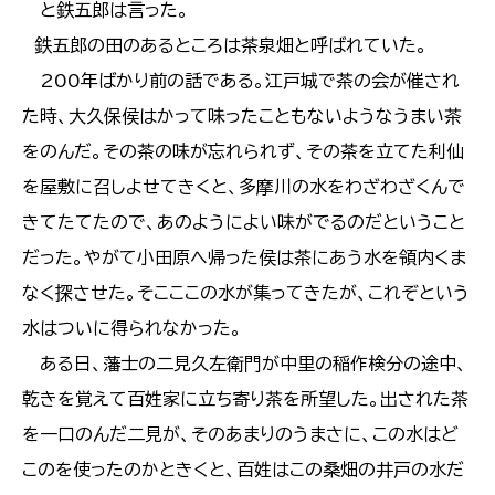
と鉄五郎は言った。
鉄五郎の田のあるところは茶泉畑と呼ばれていた。
200年ばかり前の話である。江戸城で茶の会が催され
た時、大久保侯はかって味ったこともないようなうまい茶
をのんだ。その茶の味が忘れられず、その茶を立てた利仙
を屋敷に召しよせてきくと、多摩川の水をわざわざくんで
きてたてたので、あのようによい味がでるのだということ
だった。やがて小田原へ帰った侯は茶にあう水を領内くま
なく探させた。そこここの水が集ってきたが、これぞという
水はついに得られなかった。
ある日、藩士の二見久左衛門が中里の稲作検分の途中、
乾きを覚えて百姓家に立ち寄り茶を所望した。出された茶
を一口のんだ二見が、そのあまりのうまさに、この水はど
このを使ったのかときくと、百姓はこの桑畑の井戸の水だ