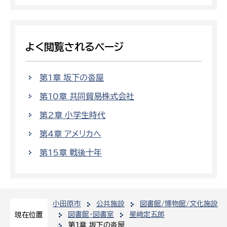
よく閲覧されるページ
第1章 坂下の沓屋
第10章 共同貿易株式会社
第2章 小学生時代
第4章 アメリカへ
第15章 戦後十年
小田原市
公共施設
図書館/博物館/文化施設
図書館・図書室
星﨑定五郎
現在位置
第1章 坂下の沓屋