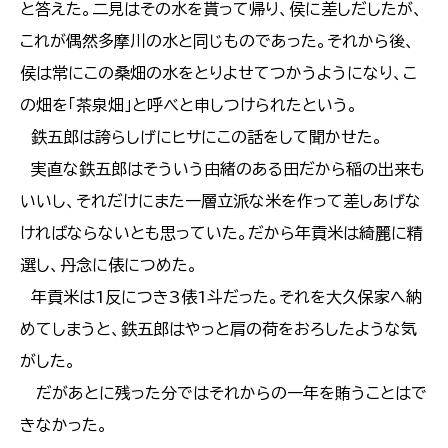
と答えた。二見はその水を貰って帰り、侯に差しだしたが、
これが偶然多摩川の水と同じものであった。それから後、
侯は常にこの桑畑の水をとりよせてつかうようになり、こ
の畑を「茶泉畑」と呼べと申しつけられたという。
鉄五郎は誇らしげにヒサにこの話をして聞かせた。
実直な鉄五郎はそういう由緒のある田だから稲の出来も
いいし、それだけにまた一層立派な米を作って差しあげな
ければならないとも思っていた。だから年貢米は綺麗に精
選し、丹念に俵につめた。
年貢米は1反につき3俵1斗だった。それを大久保家へ納
めてしまうと、鉄五郎はやっと肩の荷をおろしたような気
がした。
だがあとに残った分ではそれからの一年を賄うことはで
きなかった。