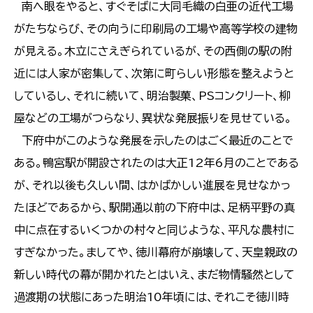
南へ眼をやると、すぐそばに大同毛織の白亜の近代工場
がたちならび、その向うに印刷局の工場や高等学校の建物
が見える。木立にさえぎられているが、その西側の駅の附
近には人家が密集して、次第に町らしい形態を整えようと
しているし、それに続いて、明治製菓、PSコンクリート、柳
屋などの工場がつらなり、異状な発展振りを見せている。
下府中がこのような発展を示したのはごく最近のことで
ある。鴨宮駅が開設されたのは大正12年6月のことである
が、それ以後も久しい間、はかばかしい進展を見せなかっ
たほどであるから、駅開通以前の下府中は、足柄平野の真
中に点在するいくつかの村々と同じような、平凡な農村に
すぎなかった。ましてや、徳川幕府が崩壊して、天皇親政の
新しい時代の幕が開かれたとはいえ、まだ物情騒然として
過渡期の状態にあった明治10年頃には、それこそ徳川時