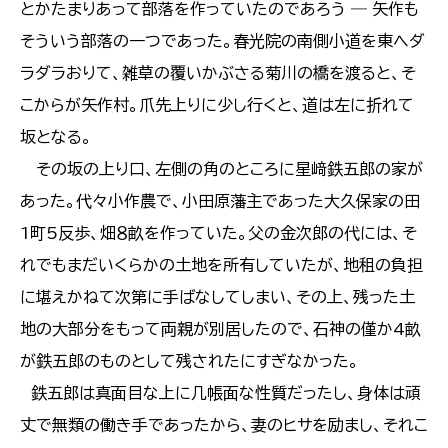
とかたまりあって部落を作っていたのであろう ― 矢作も
そういう部落の一つであった。春光院の南側小道を東へダ
ラダラおりて、雑草の覆いかぶさる菊川の橋を渡ると、そ
こからが矢作村。爪先上りに少し行くと、道は左に折れて
坂となる。
その坂の上り口、左側の角のところに星﨑鉄五郎の家が
あった。代々小作農で、小田原藩主であった大久保家の田
1町5反歩、畑８畝を作っていた。父の金次郎の代には、そ
れでもまだいくらかの土地を所有していたが、地租の負担
に堪えかねて次第に手ばなしてしまい、その上、残った土
地の大部分をもって両親が別居したので、石神の僅か4畝
が鉄五郎のものとして残されたにすぎなかった。
鉄五郎は真面目な上に几帳面な性質だったし、身体は頑
丈で無類の働き手であったから、妻のヒサを励まし、それこ