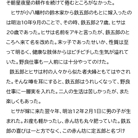
そ朝星夜星の耕作を続けて倦むところがなかった。
ヒサが小八幡村の鈴木家から鉄五郎のもとに嫁入ったの
は明治10年9月のことで、その時、鉄五郎27歳、ヒサは
20歳であった。ヒサは名前をアキと言ったが、鉄五郎のと
ころへ来て名を改めた。末ッ子であったせいか、性質は至
って明るく、健康な肢体からはピチピチした生気が溢れて
いた。野良仕事も一人前には十分やってのけた。
鉄五郎とヒサは村の人々から似た者夫婦ともてはやされ
た。そんな噂を耳にすると、鉄五郎はうれしくなって、野良
仕事に一層実を入れた。二人の生活は苦しかったが、また
楽しくもあった。
ヒサが嫁に来た翌々年、明治12年2月1日に男の子が生
まれた。お産も軽かったし、赤ん坊も丸々肥っていた。鉄五
郎の喜びは一と方でなく、この赤ん坊に定五郎と名づけ