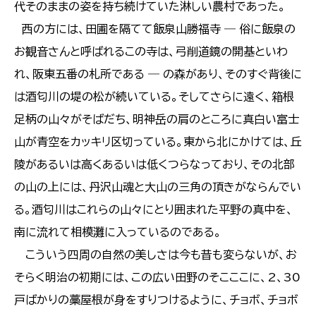
代そのままの姿を持ち続けていた淋しい農村であった。
西の方には、田圃を隔てて飯泉山勝福寺 ― 俗に飯泉の
お観音さんと呼ばれるこの寺は、弓削道鏡の開基といわ
れ、阪東五番の札所である ― の森があり、そのすぐ背後に
は酒匂川の堤の松が続いている。そしてさらに遠く、箱根
足柄の山々がそばだち、明神岳の肩のところに真白い富士
山が青空をカッキリ区切っている。東から北にかけては、丘
陵があるいは高くあるいは低くつらなっており、その北部
の山の上には、丹沢山魂と大山の三角の頂きがならんでい
る。酒匂川はこれらの山々にとり囲まれた平野の真中を、
南に流れて相模灘に入っているのである。
こういう四周の自然の美しさは今も昔も変らないが、お
そらく明治の初期には、この広い田野のそこここに、2、30
戸ばかりの藁屋根が身をすりつけるように、チョボ、チョボ