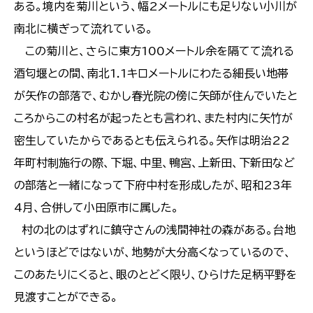
ある。境内を菊川という、幅2メートルにも足りない小川が
南北に横ぎって流れている。
この菊川と、さらに東方100メートル余を隔てて流れる
酒匂堰との間、南北1.1キロメートルにわたる細長い地帯
が矢作の部落で、むかし春光院の傍に矢師が住んでいたと
ころからこの村名が起ったとも言われ、また村内に矢竹が
密生していたからであるとも伝えられる。矢作は明治22
年町村制施行の際、下堀、中里、鴨宮、上新田、下新田など
の部落と一緒になって下府中村を形成したが、昭和23年
4月、合併して小田原市に属した。
村の北のはずれに鎮守さんの浅間神社の森がある。台地
というほどではないが、地勢が大分高くなっているので、
このあたりにくると、眼のとどく限り、ひらけた足柄平野を
見渡すことができる。