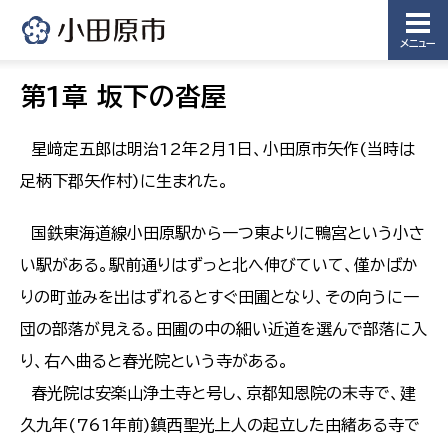
メニュー
第1章 坂下の沓屋
星﨑定五郎は明治12年2月1日、小田原市矢作(当時は
足柄下郡矢作村)に生まれた。
国鉄東海道線小田原駅から一つ東よりに鴨宮という小さ
い駅がある。駅前通りはずっと北へ伸びていて、僅かばか
りの町並みを出はずれるとすぐ田圃となり、その向うに一
団の部落が見える。田圃の中の細い近道を選んで部落に入
り、右へ曲ると春光院という寺がある。
春光院は安楽山浄土寺と号し、京都知恩院の末寺で、建
久九年(761年前)鎮西聖光上人の起立した由緒ある寺で