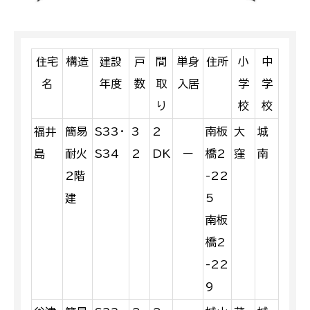
住宅
構造
建設
戸
間
単身
住所
小
中
名
年度
数
取
入居
学
学
り
校
校
福井
簡易
S33・
3
2
南板
大
城
島
耐火
S34
2
DK
ー
橋2
窪
南
2階
-22
建
5
南板
橋2
-22
9