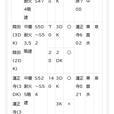
耐火
S47
8
K
原7
中
4階
08
建
葭田
中層
S50
7
3D
〇
蓮正
東
泉
(3D
耐火
～S5
0
K
寺6
富
K)
3,5
2
02
水
階建
葭田
2
2
○
(2D
8
DK
K)
蓮正
中層
S52
14
3D
〇
蓮正
東
泉
寺(3
耐火
～S5
0
K
寺8
富
DK)
5階
4
21
水
建
蓮正
3K
×
寺(3