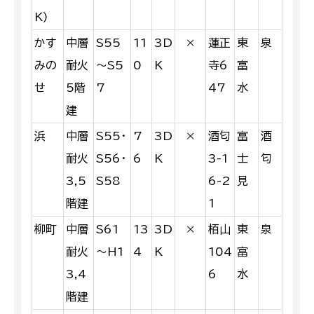
K)
かす
中層
S55
11
3D
×
蓮正
東
泉
みの
耐火
～S5
0
K
寺6
富
せ
5階
7
47
水
建
浜
中層
S55・
7
3D
×
酒匂
富
酒
耐火
S56・
6
K
3-1
士
匂
3,5
S58
6-2
見
階建
1
柳町
中層
S61
13
3D
×
栢山
東
泉
耐火
～H1
4
K
104
富
3,4
6
水
階建