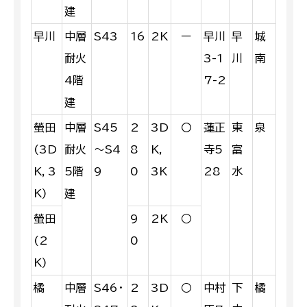
建
早川
中層
S43
16
2K
ー
早川
早
城
耐火
3-1
川
南
4階
7-2
建
螢田
中層
S45
2
3D
〇
蓮正
東
泉
(3D
耐火
～S4
8
K,
寺5
富
K，3
5階
9
0
3K
28
水
K)
建
螢田
9
2K
○
(2
0
K)
橘
中層
S46・
2
3D
○
中村
下
橘