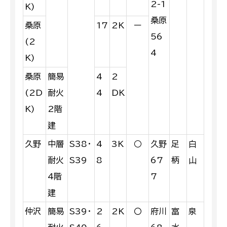
2-1
K)
桑原
桑原
17
2K
ー
56
(2
4
K)
桑原
簡易
4
2
(2D
耐火
4
DK
K)
2階
建
久野
中層
S38・
4
3K
○
久野
足
白
耐火
S39
8
67
柄
山
4階
7
建
仲沢
簡易
S39・
2
2K
〇
府川
富
泉