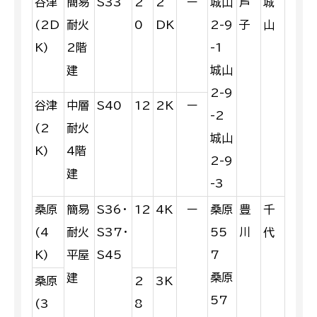
谷津
簡易
S33
2
2
ー
城山
芦
城
(2D
耐火
0
DK
2-9
子
山
K)
2階
-1
建
城山
2-9
谷津
中層
S40
12
2K
ー
-2
(2
耐火
城山
K)
4階
2-9
建
-3
桑原
簡易
S36・
12
4K
ー
桑原
豊
千
(4
耐火
S37・
55
川
代
K)
平屋
S45
7
建
桑原
桑原
2
3K
57
(3
8