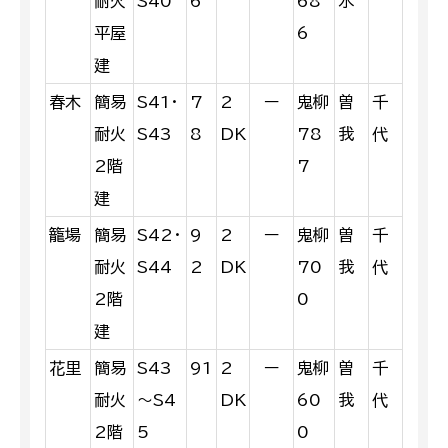
耐火
S40
6
68
水
平屋
6
建
春木
簡易
S41・
7
2
ー
鬼柳
曽
千
耐火
S43
8
DK
78
我
代
2階
7
建
籠場
簡易
S42・
9
2
ー
鬼柳
曽
千
耐火
S44
2
DK
70
我
代
2階
0
建
花里
簡易
S43
91
2
ー
鬼柳
曽
千
耐火
～S4
DK
60
我
代
2階
5
0