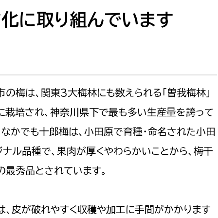
防災・安全
市税総務課
ド化に取り組んでいます
市民税課
福祉・健康
資産税課
環境・エネルギー
文化部
市の梅は、関東3大梅林にも数えられる「曽我梅林」
策課
文化政策課
地域経済
生涯学習課
に栽培され、神奈川県下で最も多い生産量を誇って
都市基盤
文化財課
。なかでも十郎梅は、小田原で育種・命名された小田
図書館
ジナル品種で、果肉が厚くやわらかいことから、梅干
文化・生涯学習
スポーツ課
の最秀品とされています。
小田原城総合管理事
市民活動・地域づくり
若者部
経済部
は、皮が破れやすく収穫や加工に手間がかかります
行政経営