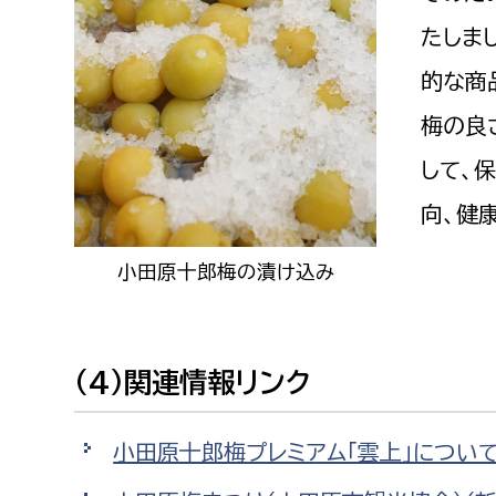
たしま
的な商
梅の良
して、
向、健
小田原十郎梅の漬け込み
(4)関連情報リンク
小田原十郎梅プレミアム「雲上」につい