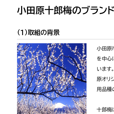
高校生・大学生など
小田原十郎梅のブラン
若者
(1)取組の背景
妊産婦
市民部
防災部
小田原
地域政策課
防災対
高齢者
地域安全課
を中心
障がい者
人権・男女共同参画課
います
戸籍住民課
原オリ
傷病者
用品種
事業者
福祉健康部
子ども
十郎梅
労働者