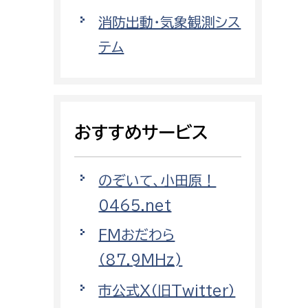
都市政策課
消防出動・気象観測シス
都市計画課
テム
地域交通課
建築指導課
開発審査課
おすすめサービス
ー
消防
のぞいて、小田原！
消防総務課
0465.net
課
予防課
FMおだわら
課
警防計画課
（87.9MHz)
救急課
市公式X（旧Twitter）
情報司令課