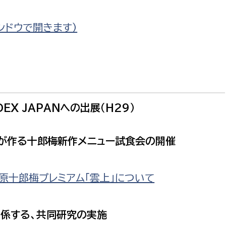
ンドウで開きます）
選挙管理委員会事務
務課
選挙管理委員会事務
DEX JAPANへの出展（H29）
食課
導課
が作る十郎梅新作メニュー試食会の開催
原十郎梅プレミアム「雲上」について
係する、共同研究の実施
務課