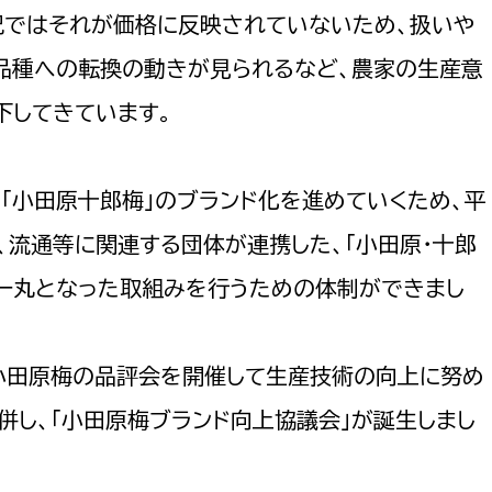
政策課
産業政策課
況ではそれが価格に反映されていないため、扱いや
観光
若者支援課
観光課
品種への転換の動きが見られるなど、農家の生産意
農政課
下してきています。
消防
水産海浜課
病院
、「小田原十郎梅」のブランド化を進めていくため、平
市議会
、流通等に関連する団体が連携した、「小田原・十郎
理者
市立総合医療センタ
が一丸となった取組みを行うための体制ができまし
患者サポートセンター
病院管理局：経営管理
で小田原梅の品評会を開催して生産技術の向上に努め
病院管理局：施設用度
併し、「小田原梅ブランド向上協議会」が誕生しまし
病院管理局：医事課