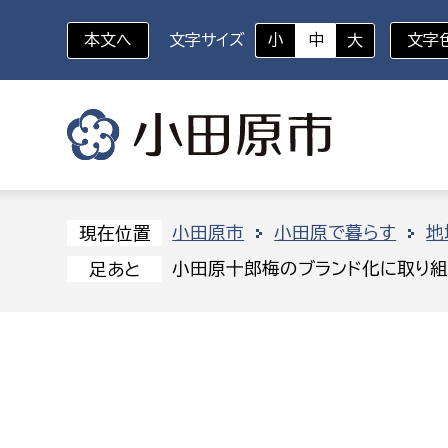
本文へ
文字サイズ
小
中
大
文字
いざというときに
対象者を選択
組織から探す
小田原市
小田原で暮らす
地
現在位置
小田原十郎梅のブランド化に取り組
足あと
部に属さない室
企画部
新生児・乳幼児
休日救急外来
防
秘書室
企画政
幼稚園児・保育園児
広報広聴室
財政課
コンプライアンス推進室
資産マ
小・中学生
デジタ