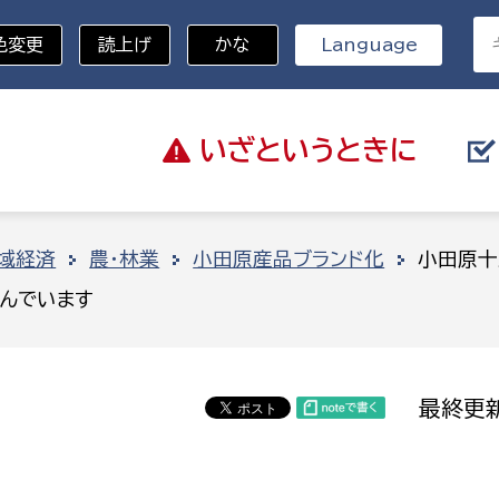
色変更
読上げ
かな
Language
いざと
いうときに
分野を選択
域経済
農・林業
小田原産品ブランド化
小田原十
んでいます
総務部
戸籍
災・ハザードマップ
避難場所
策課
総務課
税
職員課
最終更新
ネジメント課
財産管理課
教育・子育て
ル推進課
契約検査課