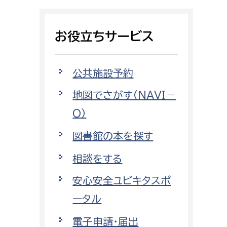
相談をしたい
お役立ちサービス
支払いをしたい
働きたい
環境部
公共施設予約
地図でさがす（NAVI－
環境政策課
遊びたい
O）
ゼロカーボン推進課
小田原のことを知りたい
環境保護課
図書館の本を探す
環境事業センター
相談をする
イベント・講座などに参加したい
安心安全ユビキタスポ
務所
まちづくりに関わりたい
ータル
都市部
電子申請・届出