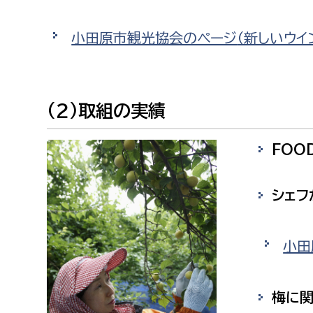
建築課
小田原市観光協会のページ
（新しいウイ
上下水道局
教育部
(2)取組の実績
経営総務課
教育総
FOO
給排水業務課
保健給
水道整備課
教育指
シェフ
下水道整備課
浄水管理課
小田
農業委員会事務局
議会局
梅に関
農業委員会事務局
議会総