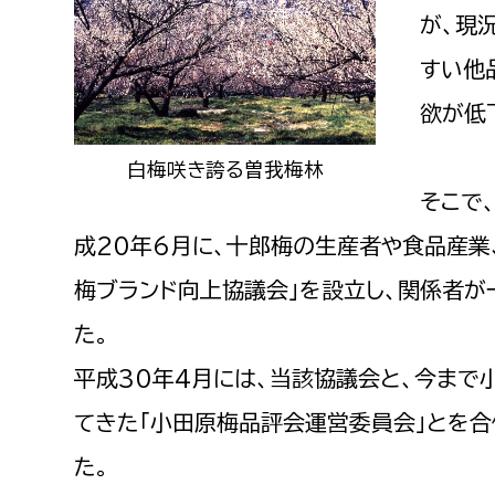
福祉政策課
子ども
が、現
求職者
生活援護課
子ども
すい他
高齢介護課
保育課
欲が低
外国人
障がい福祉課
白梅咲き誇る曽我梅林
保険課
ペット
そこで
健康づくり課
成20年6月に、十郎梅の生産者や食品産業
建設部
会計管
梅ブランド向上協議会」を設立し、関係者
建設政策課
出納室
た。
国県事業推進課
平成30年4月には、当該協議会と、今ま
土木管理課
てきた「小田原梅品評会運営委員会」とを合
道水路整備課
た。
みどり公園課