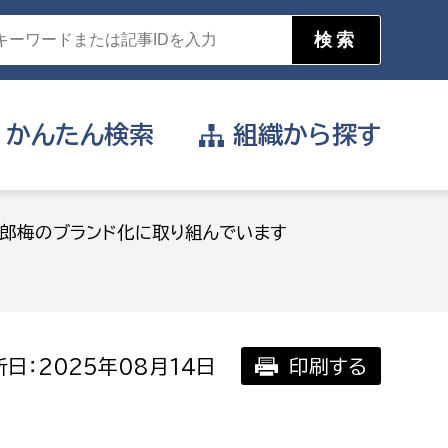
かんたん
検索
組織から
探す
目的を選択
郎梅のブランド化に取り組んでいます
公営事業部
支援や給付を受けたい
消防
事業課
届け出や申請をしたい
日：2025年08月14日
印刷する
証明書がほしい