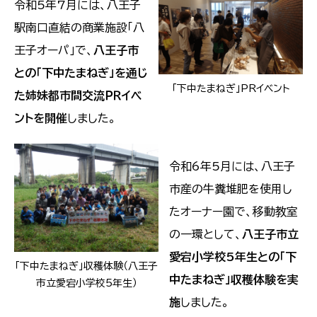
令和5年7月には、八王子
駅南口直結の商業施設「八
王子オーパ」で、
八王子市
との「下中たまねぎ」を通じ
「下中たまねぎ」PRイベント
た姉妹都市間交流ＰＲイベ
ントを開催
しました。
令和6年5月には、八王子
市産の牛糞堆肥を使用し
たオーナー園で、移動教室
の一環として、
八王子市立
愛宕小学校5年生との「下
「下中たまねぎ」収穫体験（八王子
中たまねぎ」収穫体験を実
市立愛宕小学校5年生）
施
しました。