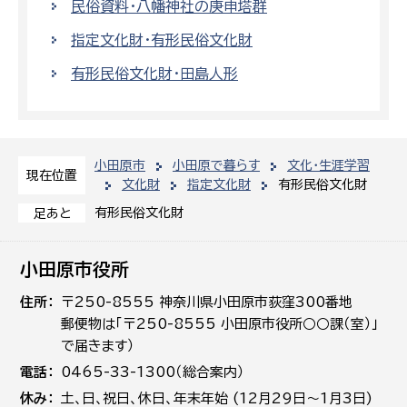
民俗資料・八幡神社の庚申塔群
指定文化財・有形民俗文化財
有形民俗文化財・田島人形
小田原市
小田原で暮らす
文化・生涯学習
現在位置
文化財
指定文化財
有形民俗文化財
有形民俗文化財
足あと
小田原市役所
住所
〒250-8555 神奈川県小田原市荻窪300番地
郵便物は「〒250-8555 小田原市役所○○課（室）」
で届きます）
電話
0465-33-1300（総合案内）
休み
土､日､祝日、休日、年末年始 (12月29日～1月3日)