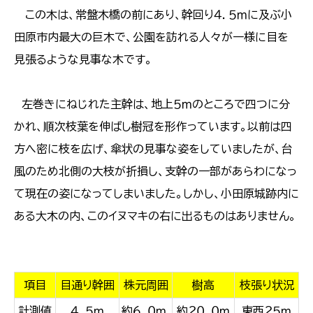
この木は、常盤木橋の前にあり、幹回り４．５ｍに及ぶ小
田原市内最大の巨木で、公園を訪れる人々が一様に目を
見張るような見事な木です。
左巻きにねじれた主幹は、地上５ｍのところで四つに分
かれ、順次枝葉を伸ばし樹冠を形作っています。以前は四
方へ密に枝を広げ、傘状の見事な姿をしていましたが、台
風のため北側の大枝が折損し、支幹の一部があらわになっ
て現在の姿になってしまいました。しかし、小田原城跡内に
ある大木の内、このイヌマキの右に出るものはありません。
項目
目通り幹囲
株元周囲
樹高
枝張り状況
計測値
４．５ｍ
約６．０ｍ
約２０．０ｍ
東西２５ｍ