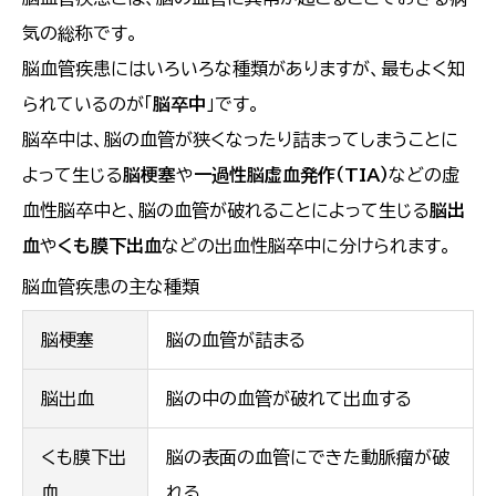
気の総称です。
脳血管疾患にはいろいろな種類がありますが、最もよく知
られているのが「
脳卒中
」です。
脳卒中は、脳の血管が狭くなったり詰まってしまうことに
よって生じる
脳梗塞
や
一過性脳虚血発作（TIA）
などの虚
血性脳卒中と、脳の血管が破れることによって生じる
脳出
血
や
くも膜下出血
などの出血性脳卒中に分けられます。
脳血管疾患の主な種類
脳梗塞
脳の血管が詰まる
脳出血
脳の中の血管が破れて出血する
くも膜下出
脳の表面の血管にできた動脈瘤が破
血
れる