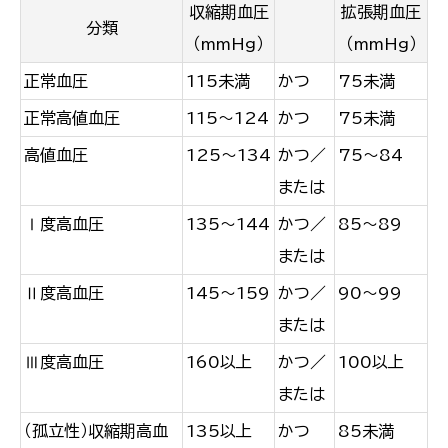
収縮期血圧
拡張期血圧
分類
（mmHg）
（mmHg）
正常血圧
115未満
かつ
75未満
正常高値血圧
115～124
かつ
75未満
高値血圧
125～134
かつ／
75～84
または
Ⅰ度高血圧
135～144
かつ／
85～89
または
Ⅱ度高血圧
145～159
かつ／
90～99
または
Ⅲ度高血圧
160以上
かつ／
100以上
または
（孤立性）収縮期高血
135以上
かつ
85未満