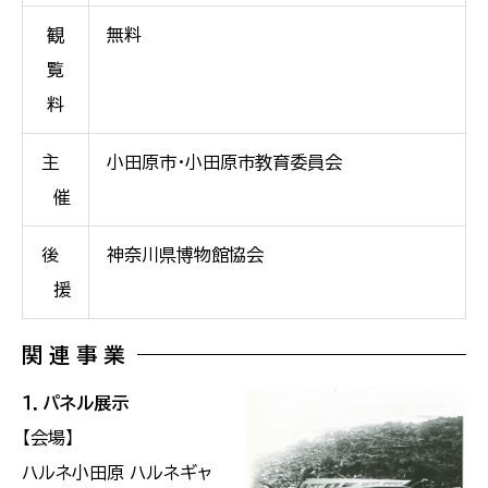
観
無料
覧
料
主
小田原市・小田原市教育委員会
催
後
神奈川県博物館協会
援
関 連 事 業
１．パネル展示
【会場】
ハルネ小田原 ハルネギャ