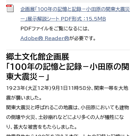
企画展「100年の記憶と記録－小田原の関東大震災
ー」展示解説シート PDF形式 ：15.5ＭＢ
PDFファイルをご覧になるには、
Adobe® Reader®
が必要です。
郷土文化館企画展
「100年の記憶と記録－小田原の関
東大震災－」
1923年(大正12年)９月1日11時58分、関東一帯を大地
震が襲いました。
関東大震災と呼ばれるこの地震は、小田原においても建物
の倒壊や火災、土砂崩れなどにより多くの人が犠牲にな
り、甚大な被害をもたらしました。