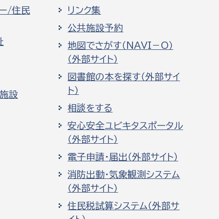
ー/住民
リンク集
公共施設予約
祉
地図でさがす（NAVI－O）
（外部サイト）
図書館の本を探す（外部サイ
ト）
化施設
相談をする
安心安全ユビキタスポータル
（外部サイト）
電子申請・届出（外部サイト）
消防出動・気象観測システム
（外部サイト）
住民税試算システム（外部サ