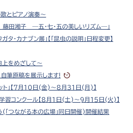
防災・安全
市税総務課
の歌とピアノ演奏～
市民税課
福祉・健康
 藤田湘子 ―五・七・五の美しいリズム―」
資産税課
ガタ・カナブン展」【「昆虫の説明」日程変更】
環境・エネルギー
文化部
策課
文化政策課
地域経済
向上をめざして～
生涯学習課
」自筆原稿を展示します!
都市基盤
文化財課
」【7月10日(金)～8月31日(月)】
図書館
文化・生涯学習
スポーツ課
習コンクール【8月1日(土)〜9月15日(火)】
小田原城総合管理事
市民活動・地域づくり
う(「つながる本の広場」同日開催)開催結果
若者部
経済部
行政経営