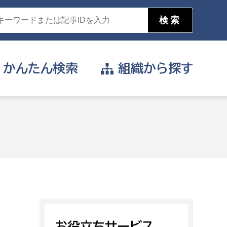
かんたん
検索
組織から
探す
目的を選択
公営事業部
支援や給付を受けたい
消防
事業課
届け出や申請をしたい
証明書がほしい
お役立ちサービス