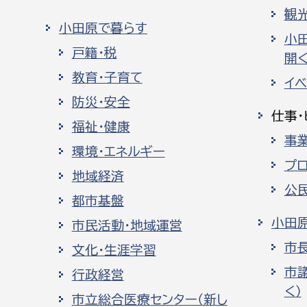
観
小田原で暮らす
小
戸籍・税
開く
教育・子育て
イ
防災・安全
仕事・
福祉・健康
事
環境・エネルギー
プ
地域経済
公
都市基盤
小田
市民活動・地域運営
市
文化・生涯学習
市
行政経営
く）
市立総合医療センター（新し