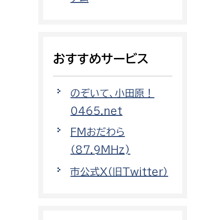
都市政策課
都市計画課
地域交通課
おすすめサービス
建築指導課
開発審査課
のぞいて、小田原！
0465.net
ー
消防
FMおだわら
消防総務課
（87.9MHz)
課
予防課
市公式X（旧Twitter）
課
警防計画課
救急課
情報司令課