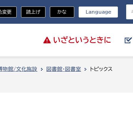
色変更
読上げ
かな
Language
いざと
いうときに
分野を選択
博物館/文化施設
図書館・図書室
トピックス
総務部
戸籍
災・ハザードマップ
避難場所
策課
総務課
税
職員課
ネジメント課
財産管理課
教育・子育て
ル推進課
契約検査課