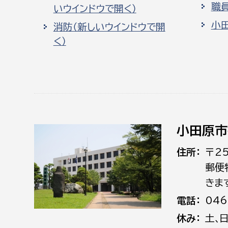
職
いウインドウで開く）
小
消防（新しいウインドウで開
く）
小田原市
住所
〒2
郵便
きま
電話
046
休み
土､