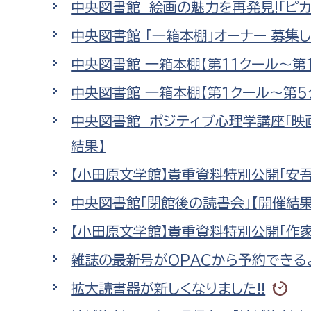
中央図書館 絵画の魅力を再発見!「ピカ
福祉政策課
子ども
求職者
中央図書館 「一箱本棚」オーナー 募集し
生活援護課
子ども
高齢介護課
保育課
中央図書館 一箱本棚【第11クール～第
外国人
障がい福祉課
中央図書館 一箱本棚【第1クール～第5
保険課
ペット
中央図書館 ポジティブ心理学講座「映画
健康づくり課
結果】
建設部
会計管
【小田原文学館】貴重資料特別公開「安
中央図書館「閉館後の読書会」【開催結果
建設政策課
出納室
国県事業推進課
【小田原文学館】貴重資料特別公開「作
土木管理課
雑誌の最新号がOPACから予約できる
道水路整備課
拡大読書器が新しくなりました!!
みどり公園課