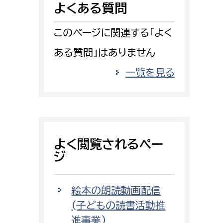
よくある質問
消防課
警防第1課
このページに関連する「よく
警防第2課
ある質問」はありません
局
監査事務局
一覧を見る
局
監査事務局
よく閲覧されるペー
ジ
絵本の朗読動画配信
(子どもの読書活動推
進事業)