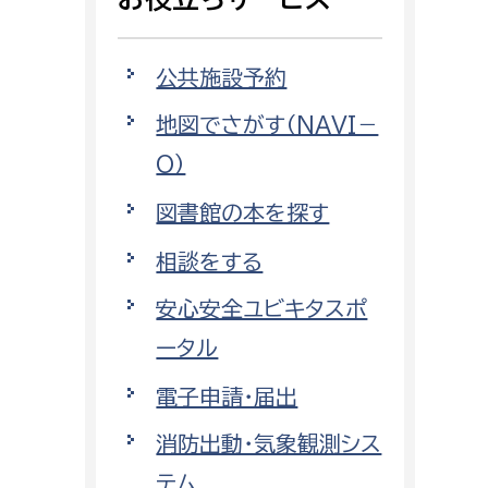
相談をしたい
公共施設予約
支払いをしたい
地図でさがす（NAVI－
働きたい
環境部
O）
環境政策課
図書館の本を探す
遊びたい
ゼロカーボン推進課
相談をする
小田原のことを知りたい
環境保護課
安心安全ユビキタスポ
環境事業センター
イベント・講座などに参加したい
ータル
電子申請・届出
務所
まちづくりに関わりたい
消防出動・気象観測シス
都市部
テム