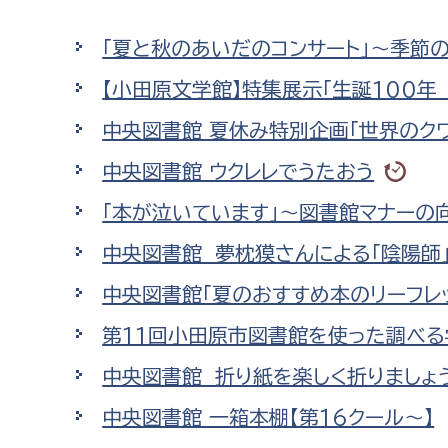
高校生・大学生など
「夏と秋のあいだのコンサート」～季節
若者
【小田原文学館】特集展示「生誕100年
中央図書館 夏休み特別企画「世界のクワ
妊産婦
市民部
防災部
中央図書館 ウクレレでうたおう
地域政策課
防災対
高齢者
「本が泣いています」～図書館マナーの
地域安全課
中央図書館 夢枕獏さんによる「陰陽師
障がい者
人権・男女共同参画課
中央図書館「夏のおすすめ本のリーフレット
戸籍住民課
傷病者
第11回小田原市図書館を使った調べる学
事業者
中央図書館 折り紙を楽しく折りましょ
福祉健康部
子ども
中央図書館 一箱本棚【第16クール～】
労働者