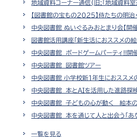
地域資料コーナー通信(旧:「地域資料室
建築課
【図書館の宝もの2025】侍たちの明
中央図書館 ぬいぐるみおとまり会【開
図書館活用講座「新生活におススメの絵
上下水道局
教育部
中央図書館 ボードゲームパーティ!!開
経営総務課
教育総
中央図書館 図書館ツアー
給排水業務課
保健給
中央図書館 小学校新1年生におススメの
水道整備課
教育指
下水道整備課
中央図書館 本とAIを活用した進路探
浄水管理課
中央図書館 子どもの心が動く 絵本
中央図書館 本を通じて人と出会う「あ
農業委員会事務局
議会局
農業委員会事務局
議会総
一覧を見る