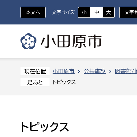
本文へ
文字サイズ
小
中
大
文字
いざというときに
対象者を選択
組織から探す
小田原市
公共施設
図書館/
現在位置
トピックス
足あと
部に属さない室
企画部
新生児・乳幼児
休日救急外来
防
秘書室
企画政
幼稚園児・保育園児
広報広聴室
財政課
コンプライアンス推進室
資産マ
トピックス
小・中学生
デジタ