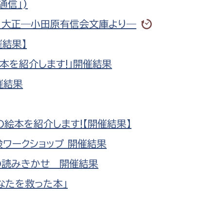
通信」)
治・大正―小田原有信会文庫より―
催結果】
本を紹介します!」開催結果
選挙管理委員会事務
催結果
務課
選挙管理委員会事務
食課
絵本を紹介します!【開催結果】
導課
検ワークショップ 開催結果
の読みきかせ 開催結果
なたを救った本」
務課