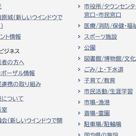
光
市役所/タウンセンタ
窓口・市民窓口
田原城（新しいウインドウで
）
医療/消防/保健・福
ベント情報
スポーツ施設
公園
ビジネス
図書館/博物館/文
業者の方へ
ごみ/上・下水道
ロポーザル情報
子育て/教育
民連携の取り組み
市民活動/生涯学習
原について
市場・漁港
長室
斎場・霊園
議会（新しいウインドウで開
駐車場/駐輪場
国や県の施設