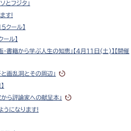
ソとフジタ」
政策課
産業政策課
観光
ます!
若者支援課
観光課
農政課
15クール】
消防
水産海浜課
クール】
病院
・書籍から学ぶ人生の知恵」【4月11日(土)】【開催
市議会
理者
市立総合医療センタ
吾と画乱洞とその周辺」
】
患者サポートセンター
病院管理局：経営管理
家から評論家への献呈本」
病院管理局：施設用度
ようになります!
病院管理局：医事課