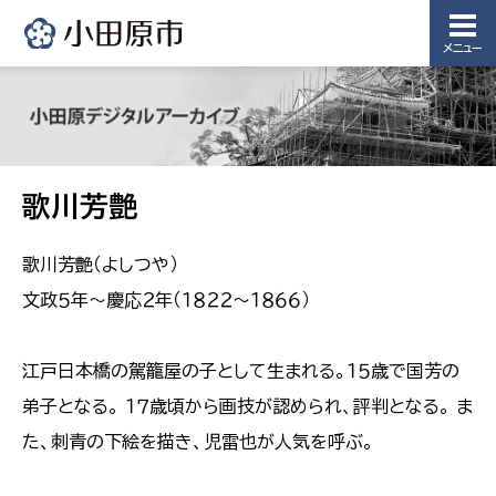
メニュー
歌川芳艶
歌川芳艶（よしつや）
文政５年〜慶応２年（１８２２〜１８６６）
江戸日本橋の駕籠屋の子として生まれる。１５歳で国芳の
弟子となる。 １７歳頃から画技が認められ、評判となる。 ま
た、刺青の下絵を描き、児雷也が人気を呼ぶ。