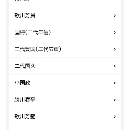
歌川芳員
国梅(二代年信)
三代豊国(二代広重)
二代国久
小国政
勝川春亭
歌川芳艶