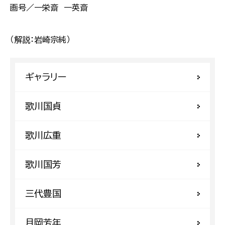
画号／一栄斎 一英斎
（解説：岩崎宗純）
ギャラリー
歌川国貞
歌川広重
歌川国芳
三代豊国
月岡芳年