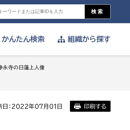
かんたん
検索
組織から
探す
目的を選択
浄永寺の日蓮上人像
公営事業部
支援や給付を受けたい
消防
事業課
届け出や申請をしたい
日：2022年07月01日
印刷する
証明書がほしい