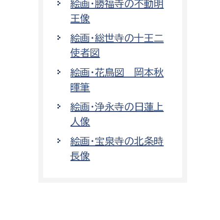
絵画・勝福寺の不動明
王像
絵画・総世寺の十王二
使者図
絵画・花鳥図 岡本秋
暉筆
絵画・浄永寺の日蓮上
人像
絵画・宝泉寺の北条時
長像