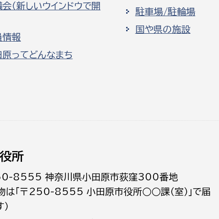
議会（新しいウインドウで開
駐車場/駐輪場
国や県の施設
員情報
田原ってどんなまち
役所
50-8555 神奈川県小田原市荻窪300番地
物は「〒250-8555 小田原市役所○○課（室）」で届
す）