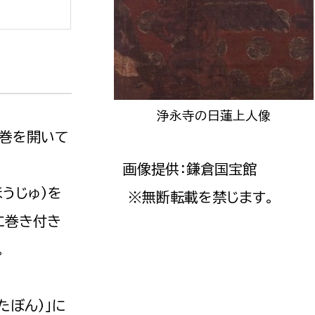
政策課
産業政策課
観光
若者支援課
観光課
農政課
消防
水産海浜課
病院
浄永寺の日蓮上人像
１巻を開いて
市議会
画像提供：鎌倉国宝館
理者
市立総合医療センタ
うじゅ）を
※無断転載を禁じます。
患者サポートセンター
に巻き付き
病院管理局：経営管理
。
病院管理局：施設用度
病院管理局：医事課
たぼん）」に