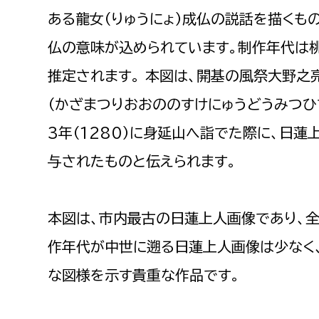
建築課
ある龍女（りゅうにょ）成仏の説話を描くも
仏の意味が込められています。制作年代は
推定されます。 本図は、開基の風祭大野之
上下水道局
教育部
（かざまつりおおののすけにゅうどうみつひ
3年（1280）に身延山へ詣でた際に、日蓮
経営総務課
教育総
給排水業務課
保健給
与されたものと伝えられます。
水道整備課
教育指
下水道整備課
本図は、市内最古の日蓮上人画像であり、
浄水管理課
作年代が中世に遡る日蓮上人画像は少なく
農業委員会事務局
議会局
な図様を示す貴重な作品です。
農業委員会事務局
議会総