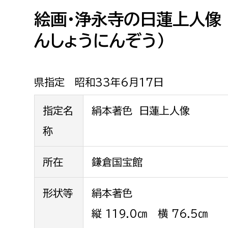
高校生・大学生など
絵画・浄永寺の日蓮上人像
んしょうにんぞう）
若者
妊産婦
市民部
防災部
県指定 昭和33年6月17日
地域政策課
防災対
高齢者
指定名
絹本著色 日蓮上人像
地域安全課
障がい者
称
人権・男女共同参画課
戸籍住民課
傷病者
所在
鎌倉国宝館
事業者
形状等
絹本著色
福祉健康部
子ども
縦 119.0㎝ 横 76.5㎝
労働者