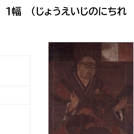
防災・安全
市税総務課
 1幅 （じょうえいじのにちれ
市民税課
福祉・健康
資産税課
環境・エネルギー
文化部
策課
文化政策課
地域経済
生涯学習課
都市基盤
文化財課
図書館
文化・生涯学習
スポーツ課
小田原城総合管理事
市民活動・地域づくり
若者部
経済部
行政経営