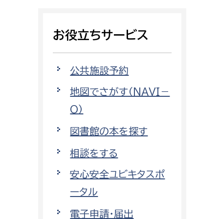
相談をしたい
お役立ちサービス
支払いをしたい
働きたい
環境部
公共施設予約
地図でさがす（NAVI－
環境政策課
遊びたい
O）
ゼロカーボン推進課
小田原のことを知りたい
環境保護課
図書館の本を探す
環境事業センター
相談をする
イベント・講座などに参加したい
安心安全ユビキタスポ
務所
まちづくりに関わりたい
ータル
都市部
電子申請・届出