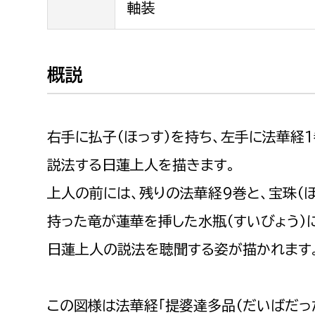
軸装
福祉政策課
子ども
求職者
生活援護課
子ども
高齢介護課
保育課
外国人
概説
障がい福祉課
保険課
ペット
健康づくり課
右手に払子（ほっす）を持ち、左手に法華経
説法する日蓮上人を描きます。
建設部
会計管
上人の前には、残りの法華経9巻と、宝珠（ほ
建設政策課
出納室
持った竜が蓮華を挿した水瓶（すいびょう）
国県事業推進課
日蓮上人の説法を聴聞する姿が描かれます
土木管理課
道水路整備課
みどり公園課
この図様は法華経「提婆達多品（だいばだっ