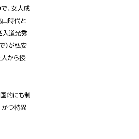
ので、女人成
桃山時代と
亮入道光秀
選挙管理委員会事務
で）が弘安
上人から授
務課
選挙管理委員会事務
食課
導課
全国的にも制
、かつ特異
務課