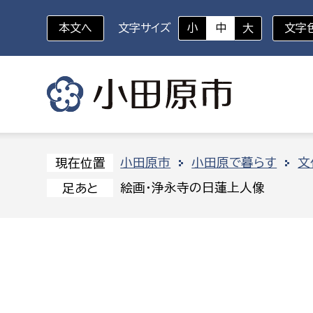
本文へ
文字サイズ
小
中
大
文字
いざというときに
対象者を選択
組織から探す
小田原市
小田原で暮らす
文
現在位置
絵画・浄永寺の日蓮上人像
足あと
部に属さない室
企画部
新生児・乳幼児
休日救急外来
防
秘書室
企画政
幼稚園児・保育園児
広報広聴室
財政課
コンプライアンス推進室
資産マ
小・中学生
デジタ