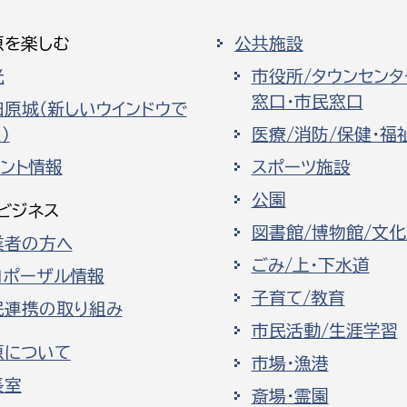
原を楽しむ
公共施設
光
市役所/タウンセンタ
窓口・市民窓口
田原城（新しいウインドウで
）
医療/消防/保健・福
ベント情報
スポーツ施設
公園
ビジネス
図書館/博物館/文
業者の方へ
ごみ/上・下水道
ロポーザル情報
子育て/教育
民連携の取り組み
市民活動/生涯学習
原について
市場・漁港
長室
斎場・霊園