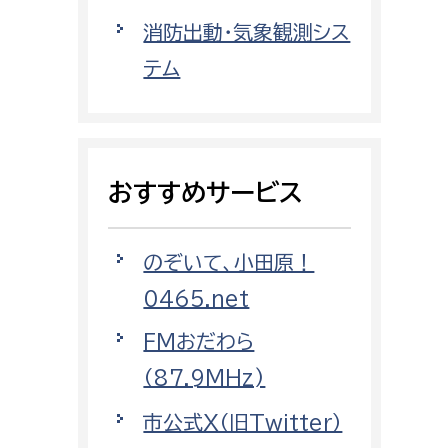
都市政策課
消防出動・気象観測シス
都市計画課
テム
地域交通課
建築指導課
開発審査課
おすすめサービス
ー
消防
のぞいて、小田原！
消防総務課
0465.net
課
予防課
FMおだわら
課
警防計画課
（87.9MHz)
救急課
市公式X（旧Twitter）
情報司令課