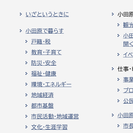
いざというときに
小田
観
小田原で暮らす
小
戸籍・税
開く
教育・子育て
イ
防災・安全
仕事・
福祉・健康
事
環境・エネルギー
プ
地域経済
公
都市基盤
小田
市民活動・地域運営
市
文化・生涯学習