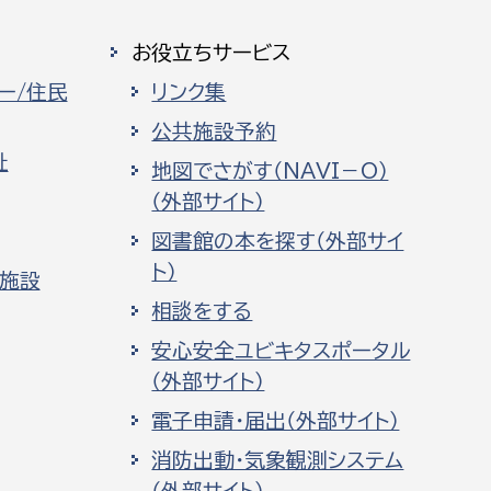
お役立ちサービス
ー/住民
リンク集
公共施設予約
祉
地図でさがす（NAVI－O）
（外部サイト）
図書館の本を探す（外部サイ
ト）
化施設
相談をする
安心安全ユビキタスポータル
（外部サイト）
電子申請・届出（外部サイト）
消防出動・気象観測システム
（外部サイト）