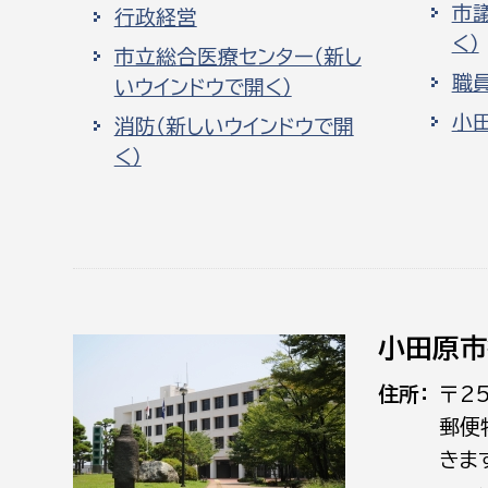
市
行政経営
く）
市立総合医療センター（新し
職
いウインドウで開く）
小
消防（新しいウインドウで開
く）
小田原市
住所
〒2
郵便
きま