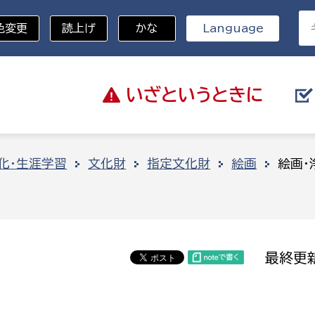
色変更
読上げ
かな
Language
いざと
いうときに
分野を選択
化・生涯学習
文化財
指定文化財
絵画
絵画・
総務部
戸籍
災・ハザードマップ
避難場所
策課
総務課
税
職員課
最終更新
ネジメント課
財産管理課
教育・子育て
ル推進課
契約検査課