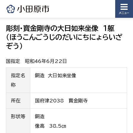
メニュー
彫刻・寳金剛寺の大日如来坐像 １躯
（ほうこんごうじのだいにちにょらいざ
ぞう）
国指定 昭和46年6月22日
指定名
銅造 大日如来坐像
称
所在
国府津2038 寳金剛寺
形状等
銅造
像高 38.5㎝