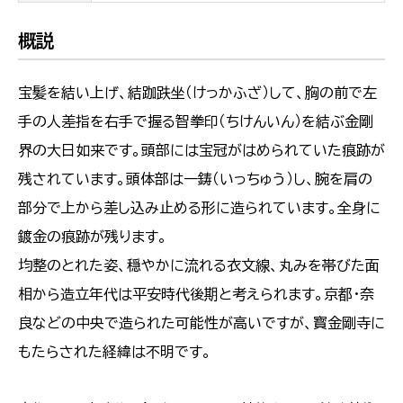
概説
宝髪を結い上げ、結跏趺坐（けっかふざ）して、胸の前で左
手の人差指を右手で握る智拳印（ちけんいん）を結ぶ金剛
界の大日如来です。頭部には宝冠がはめられていた痕跡が
残されています。頭体部は一鋳（いっちゅう）し、腕を肩の
部分で上から差し込み止める形に造られています。全身に
鍍金の痕跡が残ります。
均整のとれた姿、穏やかに流れる衣文線、丸みを帯びた面
相から造立年代は平安時代後期と考えられます。京都・奈
良などの中央で造られた可能性が高いですが、寳金剛寺に
もたらされた経緯は不明です。