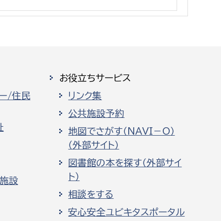
消防課
警防第1課
警防第2課
局
監査事務局
お役立ちサービス
局
監査事務局
ー/住民
リンク集
公共施設予約
祉
地図でさがす（NAVI－O）
（外部サイト）
図書館の本を探す（外部サイ
ト）
化施設
相談をする
安心安全ユビキタスポータル