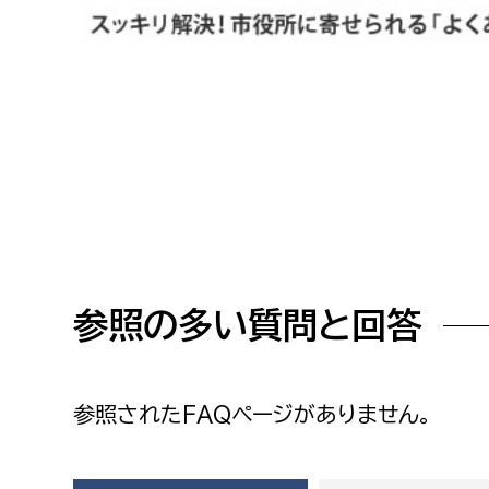
高校生・大学生など
若者
妊産婦
市民部
防災部
地域政策課
防災対
高齢者
地域安全課
障がい者
人権・男女共同参画課
参照の多い質問と回答
戸籍住民課
傷病者
事業者
参照されたFAQページがありません。
福祉健康部
子ども
労働者