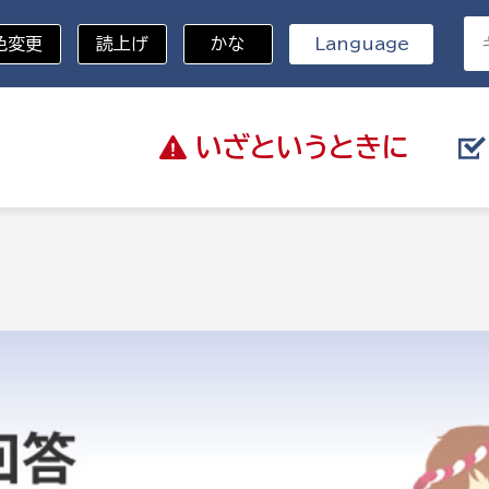
色変更
読上げ
かな
Language
いざと
いうときに
分野を選択
総務部
戸籍
災・ハザードマップ
避難場所
策課
総務課
税
職員課
ネジメント課
財産管理課
教育・子育て
ル推進課
契約検査課