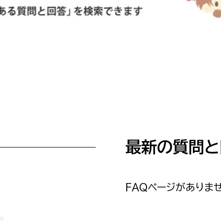
防災・安全
市税総務課
市民税課
福祉・健康
資産税課
環境・エネルギー
文化部
策課
文化政策課
地域経済
生涯学習課
都市基盤
文化財課
最新の質問と
図書館
文化・生涯学習
スポーツ課
小田原城総合管理事
市民活動・地域づくり
FAQページがありませ
若者部
経済部
行政経営