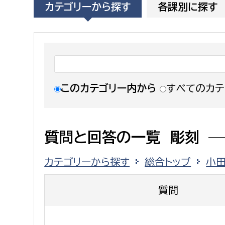
カテゴリーから探す
各課別に探す
福祉政策課
子ども
求職者
生活援護課
子ども
高齢介護課
保育課
外国人
障がい福祉課
保険課
ペット
このカテゴリー内から
すべてのカテ
健康づくり課
建設部
会計管
質問と回答の一覧 彫刻
建設政策課
出納室
カテゴリーから探す
総合トップ
小
国県事業推進課
土木管理課
質問
道水路整備課
みどり公園課