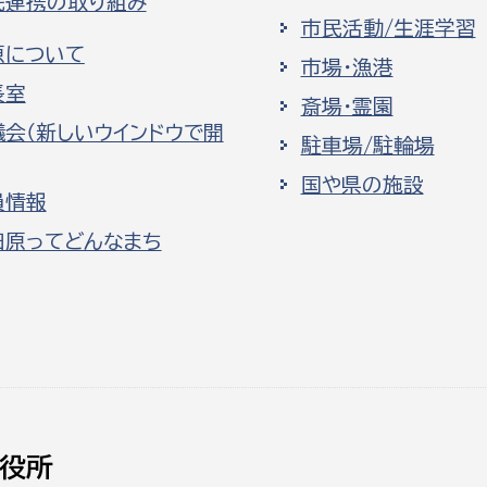
民連携の取り組み
市民活動/生涯学習
原について
市場・漁港
長室
斎場・霊園
議会（新しいウインドウで開
駐車場/駐輪場
国や県の施設
員情報
田原ってどんなまち
役所