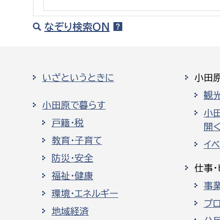
建築課
なぞり検索ON
上下水道局
教育部
いざというときに
小田
経営総務課
教育総
観
小田原で暮らす
給排水業務課
保健給
小
戸籍・税
開く
水道整備課
教育指
教育・子育て
イ
下水道整備課
防災・安全
浄水管理課
仕事・
福祉・健康
事
農業委員会事務局
議会局
環境・エネルギー
プ
農業委員会事務局
議会総
地域経済