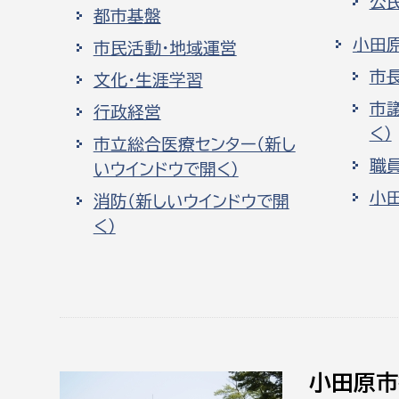
公
都市基盤
小田
市民活動・地域運営
市
文化・生涯学習
市
行政経営
く）
市立総合医療センター（新し
職
いウインドウで開く）
小
消防（新しいウインドウで開
く）
小田原市