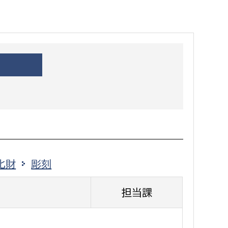
都市政策課
都市計画課
地域交通課
建築指導課
開発審査課
ー
消防
消防総務課
化財
彫刻
課
予防課
課
警防計画課
担当課
救急課
情報司令課