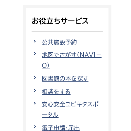
相談をしたい
お役立ちサービス
支払いをしたい
働きたい
環境部
公共施設予約
地図でさがす（NAVI－
環境政策課
遊びたい
O）
ゼロカーボン推進課
小田原のことを知りたい
環境保護課
図書館の本を探す
環境事業センター
相談をする
イベント・講座などに参加したい
安心安全ユビキタスポ
務所
まちづくりに関わりたい
ータル
都市部
電子申請・届出