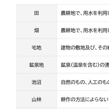
福祉政策課
子ども
求職者
生活援護課
田
農耕地で、用水を利用
子ども
高齢介護課
保育課
外国人
障がい福祉課
畑
農耕地で、用水を利用
保険課
ペット
健康づくり課
宅地
建物の敷地及び、その
建設部
会計管
鉱泉地
鉱泉（温泉を含む）の
建設政策課
出納室
国県事業推進課
池沼
自然のもの、人工のも
土木管理課
道水路整備課
山林
耕作の方法によらない
みどり公園課