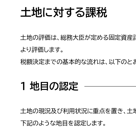
高校生・大学生など
土地に対する課税
若者
土地の評価は、総務大臣が定める固定資産
妊産婦
市民部
防災部
より評価します。
地域政策課
防災対
高齢者
税額決定までの基本的な流れは、以下のと
地域安全課
障がい者
人権・男女共同参画課
１ 地目の認定
戸籍住民課
傷病者
土地の現況及び利用状況に重点を置き、土
事業者
下記のような地目を認定します。
福祉健康部
子ども
労働者