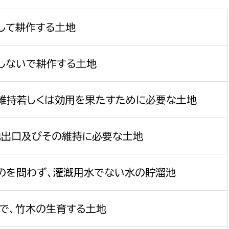
政策課
産業政策課
観光
して耕作する土地
若者支援課
観光課
農政課
消防
水産海浜課
しないで耕作する土地
病院
維持若しくは効用を果たすために必要な土地
市議会
理者
市立総合医療センタ
湧出口及びその維持に必要な土地
患者サポートセンター
病院管理局：経営管理
のを問わず、灌漑用水でない水の貯溜池
病院管理局：施設用度
病院管理局：医事課
で、竹木の生育する土地