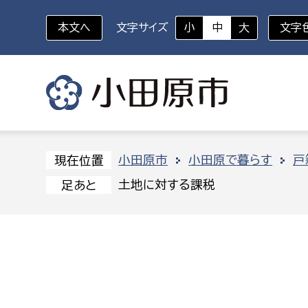
本文へ
文字サイズ
小
中
大
文字
いざというときに
対象者を選択
組織から探す
小田原市
小田原で暮らす
戸
現在位置
土地に対する課税
足あと
部に属さない室
企画部
新生児・乳幼児
休日救急外来
防
秘書室
企画政
幼稚園児・保育園児
広報広聴室
財政課
コンプライアンス推進室
資産マ
小・中学生
デジタ