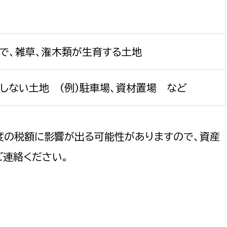
で、雑草、潅木類が生育する土地
選挙管理委員会事務
しない土地 （例）駐車場、資材置場 など
務課
選挙管理委員会事務
食課
導課
度の税額に影響が出る可能性がありますので、資産
でご連絡ください。
務課