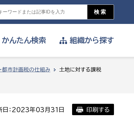
かんたん
検索
組織から
探す
目的を選択
・都市計画税の仕組み
土地に対する課税
公営事業部
支援や給付を受けたい
消防
事業課
届け出や申請をしたい
日：2023年03月31日
印刷する
証明書がほしい