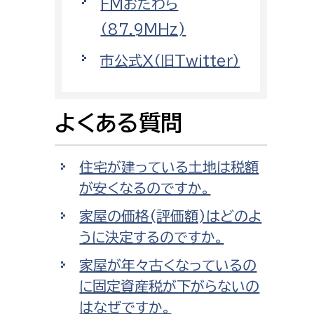
FMおだわら
消防課
（87.9MHz)
警防第1課
市公式X（旧Twitter）
警防第2課
局
監査事務局
よくある質問
局
監査事務局
住宅が建っている土地は税額
が安くなるのですか。
家屋の価格(評価額)はどのよ
うに決定するのですか。
家屋が年々古くなっているの
に固定資産税が下がらないの
はなぜですか。