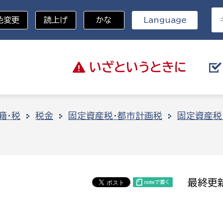
色変更
読上げ
かな
Language
いざと
いうときに
分野を選択
籍・税
税金
固定資産税・都市計画税
固定資産税
総務部
戸籍
災・ハザードマップ
避難場所
策課
総務課
税
職員課
最終更新
ネジメント課
財産管理課
教育・子育て
ル推進課
契約検査課