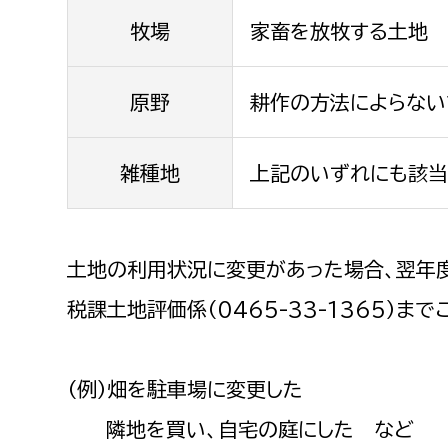
建築課
牧場
家畜を放牧する土地
原野
耕作の方法によらない
上下水道局
教育部
雑種地
上記のいずれにも該当
経営総務課
教育総
給排水業務課
保健給
水道整備課
教育指
土地の利用状況に変更があった場合、翌年
下水道整備課
税課土地評価係（0465-33-1365）ま
浄水管理課
農業委員会事務局
議会局
（例）畑を駐車場に変更した
隣地を買い、自宅の庭にした など
農業委員会事務局
議会総