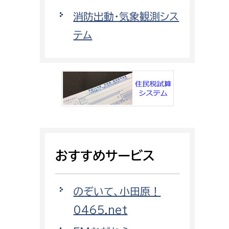
都市政策課
消防出動・気象観測シス
都市計画課
テム
地域交通課
建築指導課
開発審査課
ー
消防
消防総務課
おすすめサービス
課
予防課
課
警防計画課
のぞいて、小田原！
救急課
0465.net
情報司令課