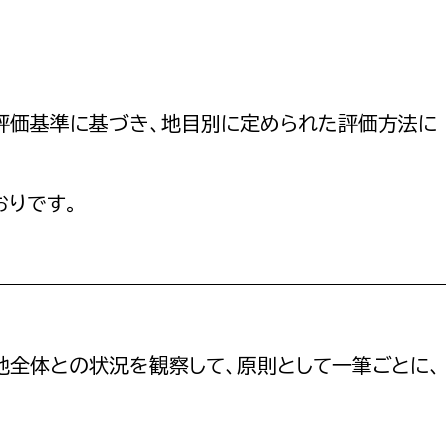
防災・安全
市税総務課
市民税課
福祉・健康
資産税課
評価基準に基づき、地目別に定められた評価方法に
環境・エネルギー
文化部
策課
文化政策課
地域経済
おりです。
生涯学習課
都市基盤
文化財課
図書館
文化・生涯学習
スポーツ課
地全体との状況を観察して、原則として一筆ごとに、
小田原城総合管理事
市民活動・地域づくり
若者部
経済部
行政経営