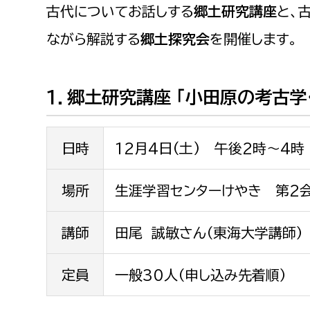
福祉健康部
子ども
古代についてお話しする
郷土研究講座
と、
労働者
ながら解説する
郷土探究会
を開催します。
福祉政策課
子ども
求職者
生活援護課
子ども
高齢介護課
保育課
１．郷土研究講座 「小田原の考古学
外国人
障がい福祉課
保険課
ペット
日時
12月4日(土) 午後2時～4時
健康づくり課
場所
生涯学習センターけやき 第2
建設部
会計管
建設政策課
出納室
講師
田尾 誠敏さん（東海大学講師）
国県事業推進課
定員
一般30人（申し込み先着順）
土木管理課
道水路整備課