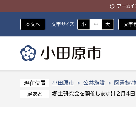
アーカイ
本文へ
文字サイズ
小
中
大
文字
いざというときに
対象者を選択
組織から探す
小田原市
公共施設
図書館/
現在位置
郷土研究会を開催します【12月4日(土
足あと
部に属さない室
企画部
新生児・乳幼児
休日救急外来
防
秘書室
企画政
幼稚園児・保育園児
広報広聴室
財政課
コンプライアンス推進室
資産マ