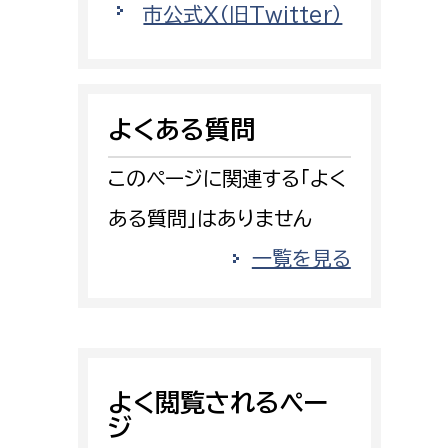
市公式X（旧Twitter）
情報司令課
消防課
警防第1課
よくある質問
警防第2課
このページに関連する「よく
局
監査事務局
ある質問」はありません
局
監査事務局
一覧を見る
よく閲覧されるペー
ジ