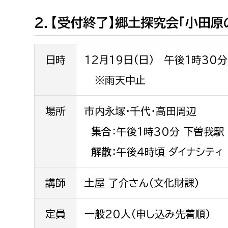
みどり公園課
２．【受付終了】郷土探究会「小田原
建築課
日時
12月19日(日) 午後1時30
※雨天中止
上下水道局
教育部
場所
市内永塚・千代・高田周辺
経営総務課
教育総
集合
：午後１時30分 下曽我駅
給排水業務課
保健給
解散
：午後４時頃 ダイナシティ
水道整備課
教育指
下水道整備課
講師
土屋 了介さん（文化財課）
浄水管理課
農業委員会事務局
議会局
定員
一般20人（申し込み先着順）