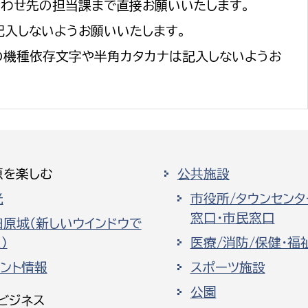
合わせ先の担当課まで直接お願いいたします。
記入しないようお願いいたします。
の機種依存文字や半角カタカナは記入しないようお
原を楽しむ
公共施設
光
市役所/タウンセンタ
窓口・市民窓口
田原城（新しいウインドウで
）
医療/消防/保健・福
ベント情報
スポーツ施設
公園
ビジネス