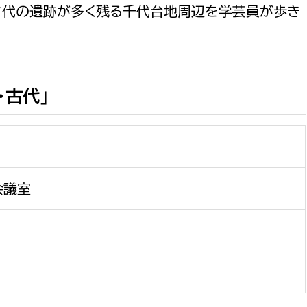
若者部
経済部
古代の遺跡が多く残る千代台地周辺を学芸員が歩き
行政経営
政策課
産業政策課
観光
若者支援課
観光課
農政課
・古代」
消防
水産海浜課
病院
市議会
会議室
理者
市立総合医療センタ
患者サポートセンター
病院管理局：経営管理
病院管理局：施設用度
病院管理局：医事課