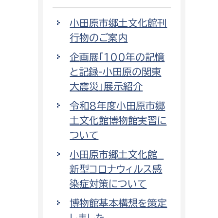
小田原市郷土文化館刊
行物のご案内
企画展「100年の記憶
と記録-小田原の関東
大震災」展示紹介
令和8年度小田原市郷
土文化館博物館実習に
ついて
小田原市郷土文化館
新型コロナウィルス感
染症対策について
博物館基本構想を策定
しました。