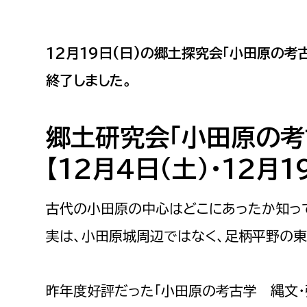
小・中学生
デジタ
高校生・大学生など
12月19日(日)の郷土探究会「小田原の考
終了しました。
若者
妊産婦
市民部
防災部
郷土研究会「小田原の考
地域政策課
防災対
高齢者
【12月4日(土)・12月1
地域安全課
障がい者
人権・男女共同参画課
古代の小田原の中心はどこにあったか知っ
戸籍住民課
実は、小田原城周辺ではなく、足柄平野の
傷病者
事業者
昨年度好評だった「小田原の考古学 縄文・