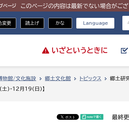
このページの内容は最新でない場合がござ
ブページ
色変更
読上げ
かな
Language
いざと
いうときに
分野を選択
博物館/文化施設
郷土文化館
トピックス
郷土研究
)・12月19(日)】
総務部
戸籍
災・ハザードマップ
避難場所
策課
総務課
税
職員課
最終更
ネジメント課
財産管理課