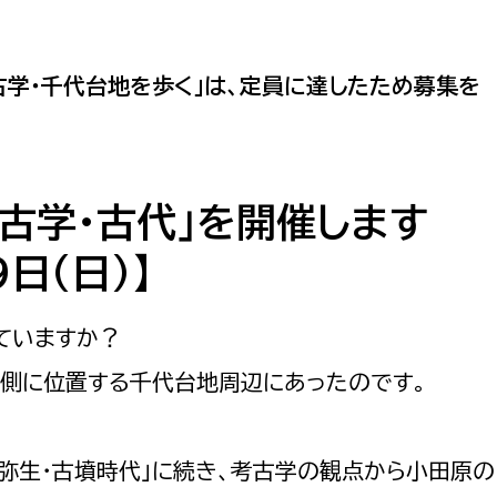
教育・子育て
ル推進課
契約検査課
防災・安全
市税総務課
古学・千代台地を歩く」は、定員に達したため募集を
市民税課
福祉・健康
資産税課
環境・エネルギー
文化部
古学・古代」を開催します
策課
文化政策課
地域経済
9日(日)】
生涯学習課
都市基盤
文化財課
ていますか？
図書館
東側に位置する千代台地周辺にあったのです。
文化・生涯学習
スポーツ課
小田原城総合管理事
市民活動・地域づくり
弥生・古墳時代」に続き、考古学の観点から小田原の