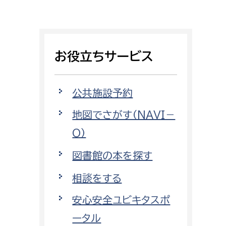
証明書がほしい
相談をしたい
お役立ちサービス
支払いをしたい
働きたい
環境部
公共施設予約
地図でさがす（NAVI－
環境政策課
遊びたい
O）
ゼロカーボン推進課
小田原のことを知りたい
環境保護課
図書館の本を探す
環境事業センター
相談をする
イベント・講座などに参加したい
安心安全ユビキタスポ
務所
まちづくりに関わりたい
ータル