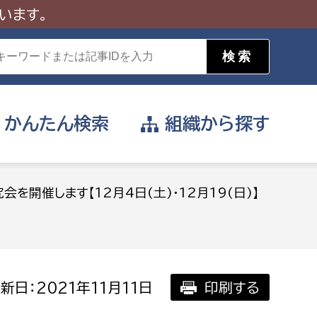
います。
かんたん
検索
組織から
探す
目的を選択
会を開催します【12月4日(土)・12月19(日)】
公営事業部
支援や給付を受けたい
消防
事業課
届け出や申請をしたい
新日：2021年11月11日
印刷する