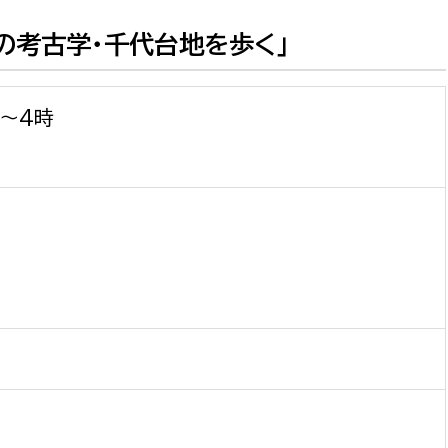
の考古学・千代台地を歩く」
分～4時
選挙管理委員会事務
務課
選挙管理委員会事務
食課
導課