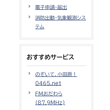
都市部
電子申請・届出
都市政策課
消防出動・気象観測シス
都市計画課
テム
地域交通課
建築指導課
開発審査課
おすすめサービス
ー
消防
のぞいて、小田原！
消防総務課
0465.net
課
予防課
FMおだわら
課
警防計画課
（87.9MHz)
救急課