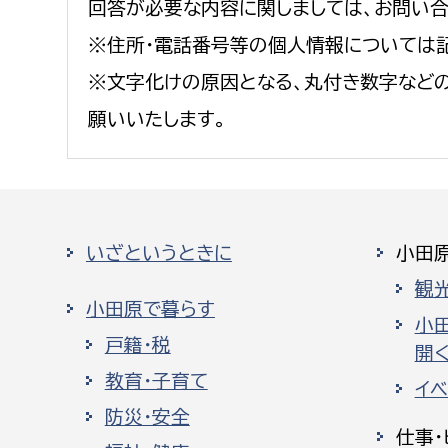
回答が必要な内容に関しましては、お問い
※住所・電話番号等の個人情報については
※文字化けの原因となる、丸付き数字など
願いいたします。
いざというときに
小田
観
小田原で暮らす
小
戸籍・税
開く
教育・子育て
イ
防災・安全
仕事・