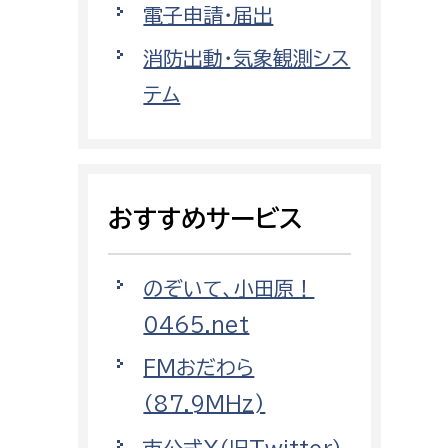
電子申請・届出
都市政策課
都市計画課
消防出動・気象観測シス
地域交通課
テム
建築指導課
開発審査課
おすすめサービス
ー
消防
のぞいて、小田原！
消防総務課
0465.net
課
予防課
課
警防計画課
FMおだわら
救急課
（87.9MHz)
情報司令課