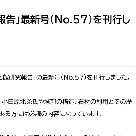
防災・安全
市税総務課
市民税課
告」最新号（No.57）を刊行し
福祉・健康
資産税課
環境・エネルギー
文化部
策課
文化政策課
地域経済
生涯学習課
館研究報告」の最新号（No.57）を刊行しました。
都市基盤
文化財課
図書館
文化・生涯学習
スポーツ課
、小田原北条氏や城郭の構造、石材の利用とその歴
小田原城総合管理事
市民活動・地域づくり
ある方には必読の内容になっています。
若者部
経済部
行政経営