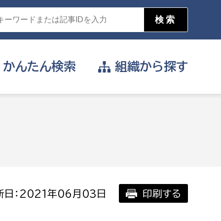
かんたん
検索
組織から
探す
目的を選択
公営事業部
支援や給付を受けたい
消防
事業課
届け出や申請をしたい
日：2021年06月03日
印刷する
証明書がほしい