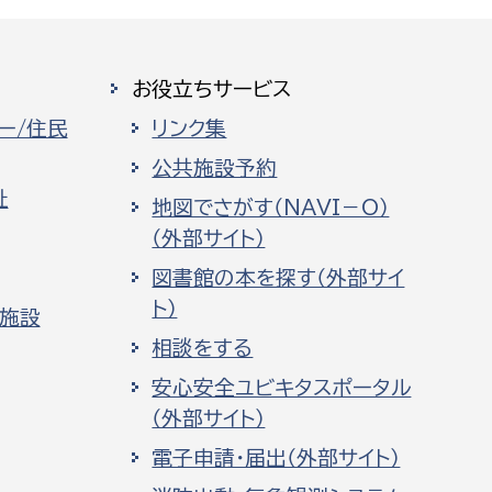
お役立ちサービス
ー/住民
リンク集
公共施設予約
祉
地図でさがす（NAVI－O）
（外部サイト）
図書館の本を探す（外部サイ
ト）
化施設
相談をする
安心安全ユビキタスポータル
（外部サイト）
電子申請・届出（外部サイト）