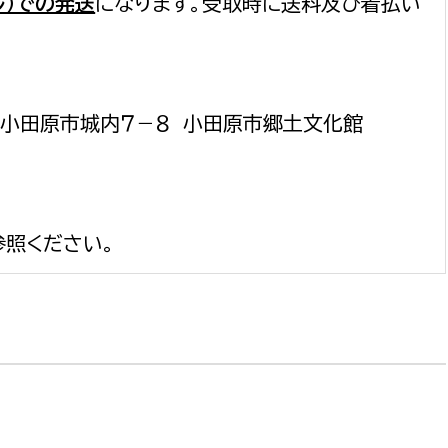
ル）での発送
になります。受取時に送料及び着払い
 小田原市城内７－８ 小田原市郷土文化館
照ください。