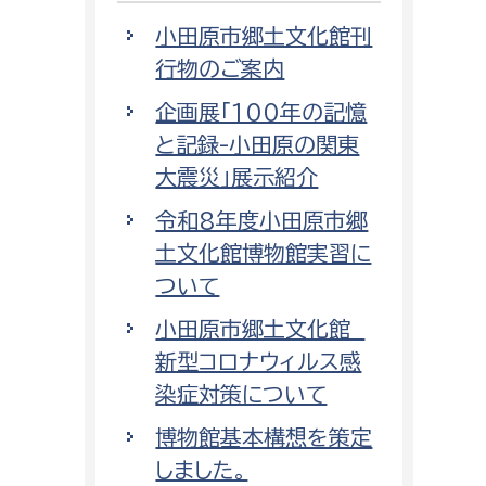
小田原市郷土文化館刊
行物のご案内
企画展「100年の記憶
と記録-小田原の関東
大震災」展示紹介
令和8年度小田原市郷
土文化館博物館実習に
ついて
小田原市郷土文化館
新型コロナウィルス感
染症対策について
博物館基本構想を策定
しました。