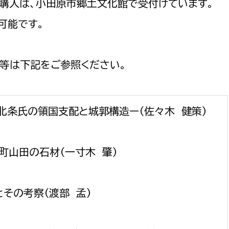
購入は、小田原市郷土文化館で受付けています。
政策課
産業政策課
観光
可能です。
若者支援課
観光課
農政課
消防
水産海浜課
等は下記をご参照ください。
病院
北条氏の領国支配と城郭構造ー（佐々木 健策）
市議会
理者
市立総合医療センタ
患者サポートセンター
町山田の石材（一寸木 肇）
病院管理局：経営管理
病院管理局：施設用度
その考察（渡部 孟）
病院管理局：医事課