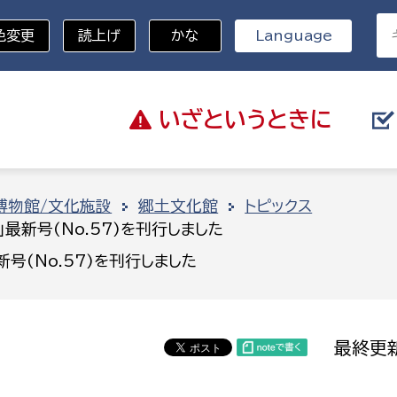
色変更
読上げ
かな
Language
いざと
いうときに
分野を選択
博物館/文化施設
郷土文化館
トピックス
最新号(No.57)を刊行しました
総務部
戸籍
号(No.57)を刊行しました
災・ハザードマップ
避難場所
策課
総務課
税
職員課
最終更新
ネジメント課
財産管理課
教育・子育て
ル推進課
契約検査課