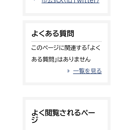
市公式X（旧Twitter）
消防課
警防第1課
警防第2課
よくある質問
局
監査事務局
このページに関連する「よく
局
監査事務局
ある質問」はありません
一覧を見る
よく閲覧されるペー
ジ