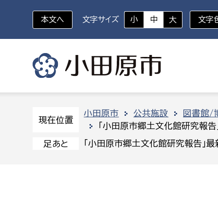
本文へ
文字サイズ
小
中
大
文字
いざというときに
対象者を選択
組織から探す
小田原市
公共施設
図書館/
現在位置
「小田原市郷土文化館研究報告」
部に属さない室
企画部
新生児・乳幼児
「小田原市郷土文化館研究報告」最新
足あと
休日救急外来
防
秘書室
企画政
幼稚園児・保育園児
広報広聴室
財政課
コンプライアンス推進室
資産マ
小・中学生
デジタ