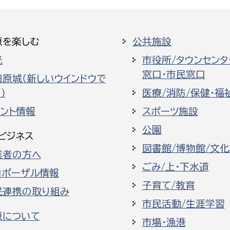
原を楽しむ
公共施設
光
市役所/タウンセンタ
窓口・市民窓口
田原城（新しいウインドウで
）
医療/消防/保健・福
ベント情報
スポーツ施設
公園
ビジネス
図書館/博物館/文
業者の方へ
ごみ/上・下水道
ロポーザル情報
子育て/教育
民連携の取り組み
市民活動/生涯学習
原について
市場・漁港