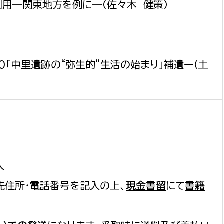
用―関東地方を例に―（佐々木 健策）
「中里遺跡の“弥生的”生活の始まり」補遺ー（土
選挙管理委員会事務
務課
選挙管理委員会事務
食課
導課
入
付先住所・電話番号を記入の上、
現金書留
にて
書籍
務課