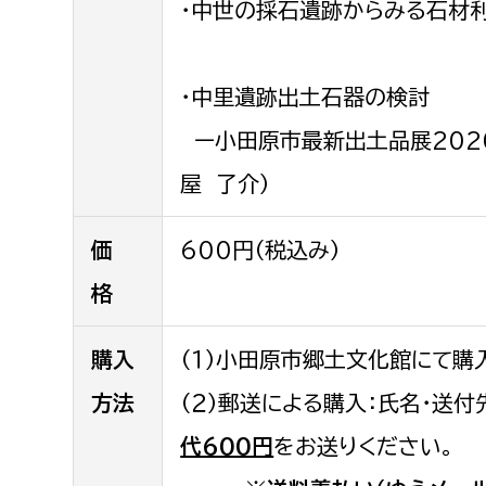
・中世の採石遺跡からみる石材利
建築課
・中里遺跡出土石器の検討
ー小田原市最新出土品展2020
上下水道局
教育部
屋 了介）
経営総務課
教育総
給排水業務課
保健給
価
600円（税込み）
水道整備課
教育指
格
下水道整備課
浄水管理課
購入
（１）小田原市郷土文化館にて購
方法
（２）郵送による購入：氏名・送
農業委員会事務局
議会局
代600円
をお送りください。
農業委員会事務局
議会総