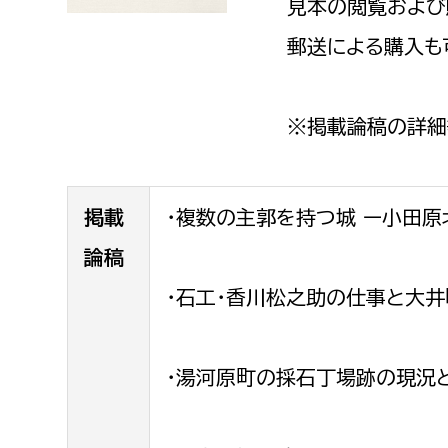
見本の閲覧および
福祉政策課
子ども
求職者
郵送による購入も
生活援護課
子ども
高齢介護課
保育課
外国人
障がい福祉課
※掲載論稿の詳細
保険課
ペット
健康づくり課
掲載
・複数の主郭を持つ城 ー小田原
建設部
会計管
論稿
建設政策課
出納室
・石工・香川松之助の仕事と大井
国県事業推進課
土木管理課
・湯河原町の採石丁場跡の現況と
道水路整備課
みどり公園課