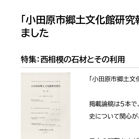
高校生・大学生など
「小田原市郷土文化館研究報
若者
ました
妊産婦
市民部
防災部
特集：西相模の石材とその利用
地域政策課
防災対
高齢者
地域安全課
「小田原市郷土文化
障がい者
人権・男女共同参画課
戸籍住民課
傷病者
掲載論稿は５本で
事業者
史について関心が
福祉健康部
子ども
労働者