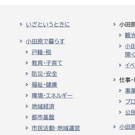
いざというときに
小田
観
小田原で暮らす
小
戸籍・税
開く
教育・子育て
イ
防災・安全
仕事・
福祉・健康
事
環境・エネルギー
プ
地域経済
公
都市基盤
小田
市民活動・地域運営