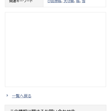
関連キーワード
小田原城
、
天守閣
、
城
、
雪
一覧へ戻る